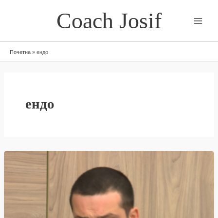
Skip
Coach Josif
to
content
Почетна
»
ендо
ендо