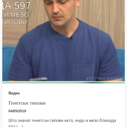
Видеа
Генетски типови
04/05/2019
Што значат генетски типови екто, ендо и мезо Епизода