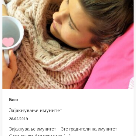
Блог
Зајакнување имунитет
28/02/2019
Зајакнување имунитет – 3те градители на имунитет