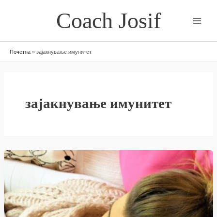
Skip
Coach Josif
to
content
Почетна
»
зајакнување имунитет
зајакнување имунитет