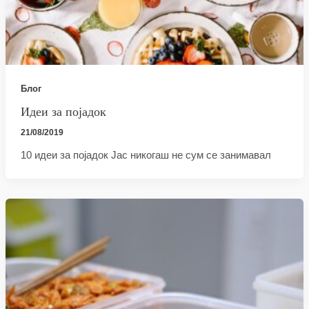
Блог
Идеи за појадок
21/08/2019
10 идеи за појадок Јас никогаш не сум се занимавал