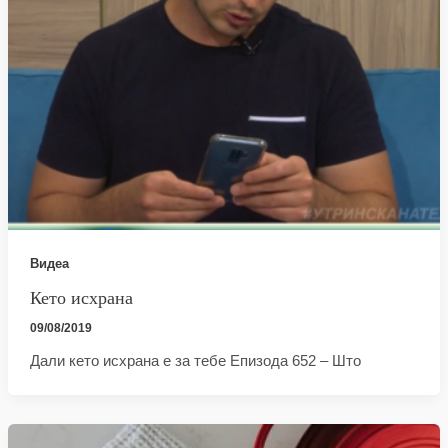
Видеа
Кето исхрана
09/08/2019
Дали кето исхрана е за тебе Епизода 652 – Што