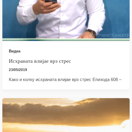
Видеа
Исхраната влијае врз стрес
23/05/2019
Како и колку исхраната влијае врз стрес Епизода 608 –