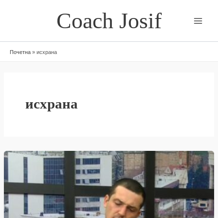
Skip
Coach Josif
to
content
Почетна
»
исхрана
исхрана