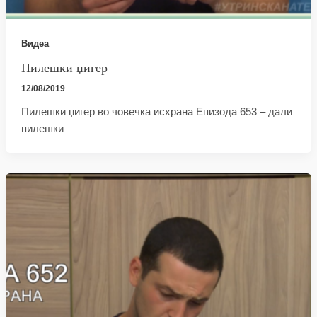
Видеа
Пилешки џигер
12/08/2019
Пилешки џигер во човечка исхрана Епизода 653 – дали
пилешки