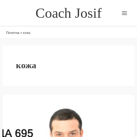
Skip
Coach Josif
to
content
Почетна
»
кожа
кожа