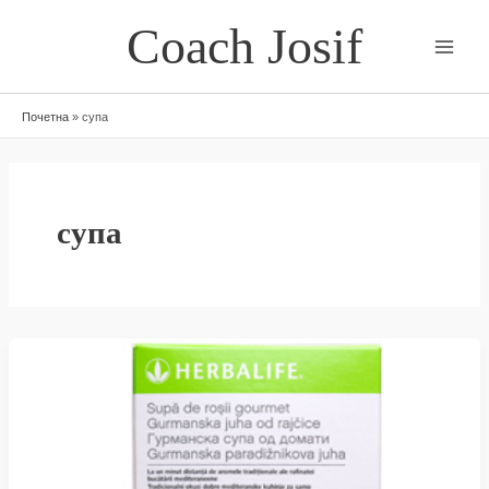
Skip
Coach Josif
to
content
Почетна
»
супа
супа