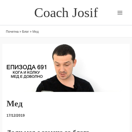
Skip
Coach Josif
to
content
Почетна
»
Блог
»
Мед
Мед
17/12/2019