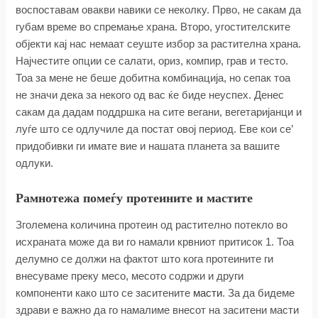
воспоставам овакви навики се неколку. Прво, не сакам да
губам време во спремање храна. Второ, угостителските
објекти кај нас немаат сеуште избор за растителна храна.
Најчестите опции се салати, ориз, компир, грав и тесто.
Тоа за мене не беше добитна комбинација, но сепак тоа
не значи дека за некого од вас ќе биде неуспех. Денес
сакам да дадам поддршка на сите вегани, вегетаријанци и
луѓе што се одлучиле да постат овој период. Еве кои сe’
придобивки ги имате вие и нашата планета за вашите
одлуки.
Рамнотежа помеѓу протеините и мастите
Зголемена количина протеин од растително потекло во
исхраната може да ви го намали крвниот притисок 1. Тоа
делумно се должи на фактот што кога протеините ги
внесуваме преку месо, месото содржи и други
компоненти како што се заситените
масти
. За да бидеме
здрави е важно да го намалиме внесот на заситени масти