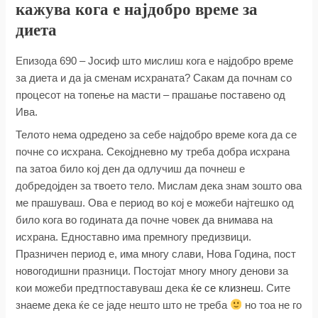
кажува кога е најдобро време за
диета
Епизода 690 – Јосиф што мислиш кога е најдобро време
за диета и да ја сменам исхраната? Сакам да почнам со
процесот на топење на масти – прашање поставено од
Ива.
Телото нема одредено за себе најдобро време кога да се
почне со исхрана. Секојдневно му треба добра исхрана
па затоа било кој ден да одлучиш да почнеш е
добредојден за твоето тело. Мислам дека знам зошто ова
ме прашуваш. Ова е период во кој е можеби најтешко од
било кога во годината да почне човек да внимава на
исхрана. Едноставно има премногу предизвици.
Празничен период е, има многу слави, Нова Година, пост
новогодишни празници. Постојат многу многу денови за
кои можеби предтпоставуваш дека
ќе се клизнеш
. Сите
знаеме дека ќе се јаде нешто што не треба
но тоа не го