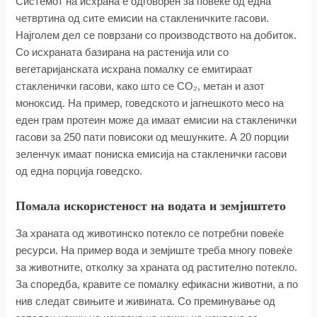
Системот на исхрана е одговорен за повеќе од една
четвртина од сите емисии на стакленичките гасови.
Најголем дел се поврзани со производството на добиток.
Со исхраната базирана на растенија или со
вегетаријанската исхрана помалку се емитираат
стакленички гасови, како што се CO₂, метан и азот
моноксид. На пример, говедското и јагнешкото месо на
еден грам протеин може да имаат емисии на стакленички
гасови за 250 пати повисоки од мешунките. А 20 порции
зеленчук имаат пониска емисија на стакленички гасови
од една порција говедско.
Помала искористеност на водата и земјиштето
За храната од животинско потекло се потребни повеќе
ресурси. На пример вода и земјиште треба многу повеќе
за животните, отколку за храната од растително потекло.
За споредба, кравите се помалку ефикасни животни, а по
нив следат свињите и живината. Со преминување од