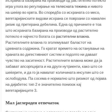
Исхраната базирана на производи од растително потекло
игра улога во регулирање на
телесната тежина
и нивото
на шеќер во крвта. Во споредба со исхраната со месо,
вегетаријанските видови исхрана се поврзани со намален
ризик од претерана дебелина. Една од причините е тоа
што исхраната базирана на производи од растително
потекло е најчесто богата со
растителни влакна
.
Растителните влакна го зголемуваат баластот на
цревната содржина. Го кратат времето на останување на
храната во дигестивниот систем и подолго ни даваат
чувство на заситеност. Растителните влакна може да ја
забават апсорпцијата и на други нутриенти, како што се
шеќерите, и да го ја намалат количината инсулин што се
ослободува. Па сосема е нормално што ризикот од појава
на дијабетес тип 2 е значително понизок кај
вегетаријанците 3.
Мал јаглероден отпечаток