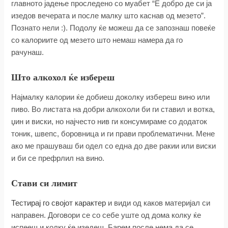
главното јадење проследено со муабет “Е добро де си ја
изедов вечерата и после малку што каснав од мезето”.
Познато нели :). Подолу ќе можеш да се запознаш повеќе
со калориите од мезето што немаш намера да го
рачунаш.
Што алкохол ќе избереш
Најмалку калории ќе добиеш доколку избереш вино или
пиво. Во листата на добри алкохоли би ги ставил и вотка,
џин и виски, но најчесто нив ги консумираме со додаток
тоник, швепс, боровница и ги прави проблематични. Мене
ако ме прашуваш би одел со една до две ракии или виски
и би се префрлил на вино.
Стави си лимит
Тестирај го својот карактер
и види од каков материјал си
направен. Договори се со себе уште од дома колку ќе
испееш и колку ќе изедеш. Барем после нема да се