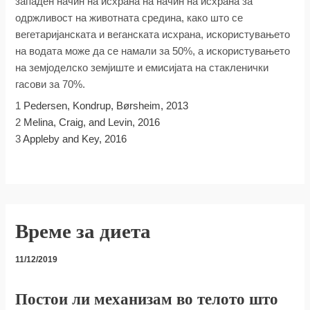
западен начин на исхрана на начин на исхрана за
одржливост на животната средина, како што се
вегетаријанската и веганската исхрана, искористувањето
на водата може да се намали за 50%, а искористувањето
на земјоделско земјиште и емисијата на стакленички
гасови за 70%.
1
Pedersen, Kondrup, Børsheim, 2013
2
Melina, Craig, and Levin, 2016
3
Appleby and Key, 2016
Време за диета
11/12/2019
Постои ли механизам во телото што