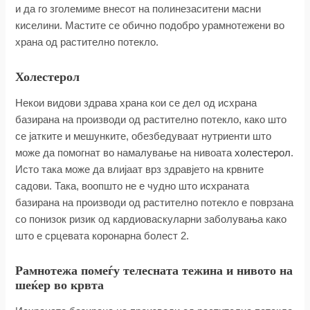
и да го зголемиме внесот на полинезаситени масни
киселини. Мастите се обично подобро урамнотежени во
храна од растително потекло.
Холестерол
Некои видови здрава храна кои се дел од исхрана
базирана на производи од растително потекло, како што
се јатките и мешунките, обезбедуваат нутриенти што
може да помогнат во намалување на нивоата
холестерол
.
Исто така може да влијаат врз здравјето на крвните
садови. Така, воопшто не е чудно што исхраната
базирана на производи од растително потекло е поврзана
со понизок ризик од кардиоваскуларни заболувања како
што е срцевата коронарна болест 2.
Рамнотежа помеѓу телесната тежина и нивото на
шеќер во крвта