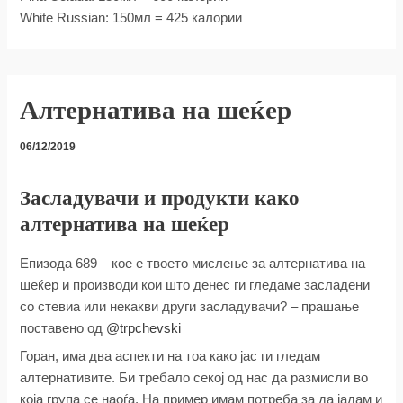
White Russian: 150мл = 425 калории
Алтернатива на шеќер
06/12/2019
Засладувачи и продукти како
алтернатива на шеќер
Епизода 689 – кое е твоето мислење за алтернатива на
шеќер и производи кои што денес ги гледаме засладени
со стевиа или некакви други засладувачи? – прашање
поставено од
@trpchevski
Горан, има два аспекти на тоа како јас ги гледам
алтернативите. Би требало секој од нас да размисли во
која група се наоѓа. На пример имам потреба за да јадам и