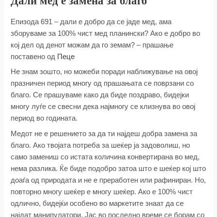
Дали мед е замена за благо
Епизода 691 – дали е добро да се јаде мед, ама
зборуваме за 100% чист мед планински? Ако е добро во
кој дел од денот можам да го земам? – прашање
поставено од
Пеце
Не знам зошто, но можеби поради наближување на овој
празничен период многу од прашањата се поврзани со
благо. Се прашуваме како да биде поздраво, бидејки
многу луѓе се свесни дека најмногу се клизнува во овој
период во годината.
Медот не е решението за да ти најдеш добра замена за
благо. Ако твојата потреба за шеќер ја задоволиш, но
само замениш со истата количина конвертирана во мед,
нема разлика. Ќе биде подобро затоа што е шеќер кој што
доаѓа од природата и не е преработен или рафиниран. Но,
повторно многу шеќер е многу шеќер. Ако е 100% чист
одлично, бидејќи особено во маркетите знаат да се
најдат манипулатори. Јас во последно време се борам со