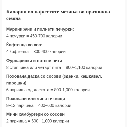
Калории во најчестите мезиња во празнична
сезона
Маринирани и полнети печурки:
4 печурки = 450-700 калории
Ќофтенца со сос:
4 ќофтенца = 300-400 калории
Фурнаринки и вртени пити
8 стапчиња или четврт пита = 800–1,100 калории
Похована даска со сосови (зденки, кашкавал,
пирошки)
6 парчиња од даската = 800-1,000 калории
Поховани или чипс тиквици
8–12 парчиња = 400–600 калории
Мини хамбургери со сосови
2 парчиња = 600 –1,000 калории