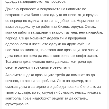
одредува завршетокот на процесот.
Доколку процесот и менувањете на навиките во
исхранате или било каква одлука во животот ја врзуваш
со период во годината не си на добар пат. Нормално не
важи ова доколку се работи за бизнис одлука. Сепак,
кога се работи за здравје и за мојот изглед, нема најдобар
период. Се до моментот додека ти ја префрлаш
одговорноста и носењето одлуки на други луѓе, на
настани во животот, на сезона или празници, тоа значи
дека никогаш нема да имаш контрола врз својот живот.
Тоа значи дека никогаш нема да имаш контрола врз
своите одлуки и врз своите резултати.
Ако сметаш дека празниците треба да поминат па да
почнеш, тогаш си во проблем. Исто на пример, ако
сметаш дека е загадено и е џабе да правиш било што за
твоето здравје, во тој случај ти буквално немаш никаква
контрола. Тоа е најдобриот рецепт за да останеш
фрустриран/а.