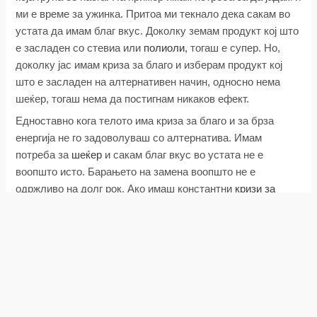
ми е време за ужинка. Притоа ми текнало дека сакам во
устата да имам благ вкус. Доколку земам продукт кој што
е засладен со стевиа или
полиоли
, тогаш е супер. Но,
доколку јас имам криза за благо и изберам продукт кој
што е засладен на алтернативен начин, односно нема
шеќер, тогаш нема да постигнам никаков ефект.
Едноставно кога телото има криза за благо и за брза
енергија не го задоволуваш со алтернатива. Имам
потреба за
шеќер
и сакам благ вкус во устата не е
воопшто исто. Барањето на замена воопшто не е
одржливо на долг рок. Ако имаш константни
кризи за
благо
нема да ти го реши проблемот тоа што ќе земеш
некаква алтернатива. Тебе и понатаму ќе ти се јаде благо.
Можеби ќе стегнеш заби и ќе издржиш 3 дена, но веќе
четвртиот нема да издржиш. Затоа реков дека има два
аспекти како може да се гледаат овие работи.
Кои се подобри засладувачи