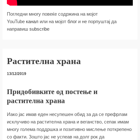
Погледни многу повеќе содржина на мојот
YouTube
канал
или на мојот
блог
и не порпуштај да
направиш
subscribe
Растителна храна
13/12/2019
Придобивките од постење и
растителна храна
Иако јас имав еден несупешен обид за да се префрлам
исклучиво на растителна храна и веганство, сепак имам
многу голема поддршка и позитивно мислење поткрепено
со факти. Зошто јас не успеав на долг рок да