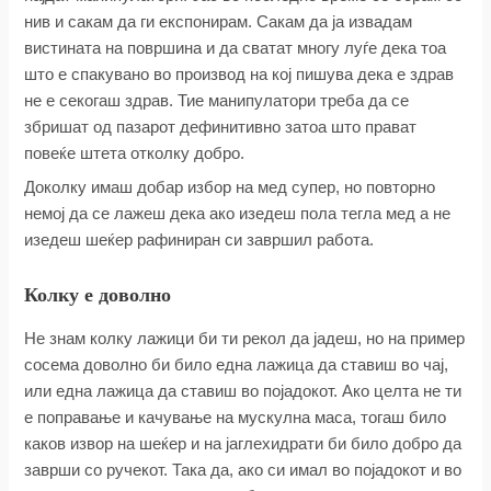
нив и сакам да ги експонирам. Сакам да ја извадам
вистината на површина и да сватат многу луѓе дека тоа
што е спакувано во производ на кој пишува дека е здрав
не е секогаш здрав. Тие манипулатори треба да се
збришат од пазарот дефинитивно затоа што прават
повеќе штета отколку добро.
Доколку имаш добар избор на мед супер, но повторно
немој да се лажеш дека ако изедеш пола тегла мед а не
изедеш шеќер рафиниран си завршил работа.
Колку е доволно
Не знам колку лажици би ти рекол да јадеш, но на пример
сосема доволно би било една лажица да ставиш во чај,
или една лажица да ставиш во појадокот. Ако целта не ти
е поправање и качување на мускулна маса, тогаш било
каков извор на шеќер и на јаглехидрати би било добро да
заврши со ручекот. Така да, ако си имал во појадокот и во