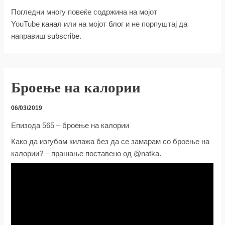
Погледни многу повеќе содржина на мојот
YouTube
канал
или на мојот
блог
и не порпуштај да
направиш
subscribe
.
Броење на калории
06/03/2019
Епизода 565 – броење на калории
Како да изгубам килажа без да се замарам со броење на
калории? – прашање поставено од @natka.