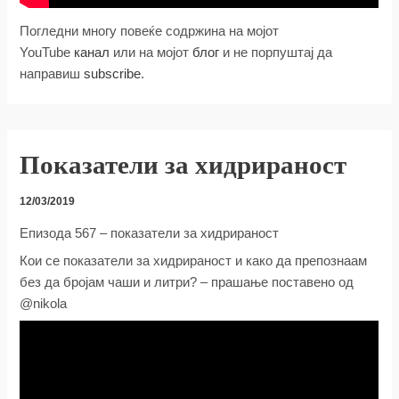
Погледни многу повеќе содржина на мојот
YouTube
канал
или на мојот
блог
и не порпуштај да
направиш
subscribe
.
Показатели за хидрираност
12/03/2019
Епизода 567 – показатели за хидрираност
Кои се показатели за хидрираност и како да препознаам
без да бројам чаши и литри? – прашање поставено од
@nikola