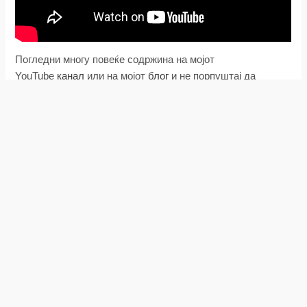
Погледни многу повеќе содржина на мојот
YouTube
канал
или на мојот
блог
и не порпуштај да
направиш
subscribe
.
Лимон наутро
05/03/2019
Епизда 563 – лимон наутро
Епизода 563 – лимон наутро пијам веќе 3 месеци. Дали
треба да направам некаква кратка пауза? – прашање од
Катерина Ристоска.