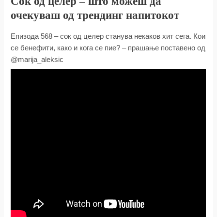
Сок од целер – што можеш да
очекуваш од трендинг напитокот
Епизода 568 – сок од целер станува некаков хит сега. Кои
се бенефити, како и кога се пие? – прашање поставено од
@marija_aleksic