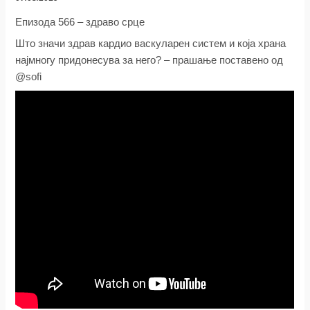
Епизода 566 – здраво срце
Што значи здрав кардио васкуларен систем и која храна
најмногу придонесува за него? – прашање поставено од
@sofi