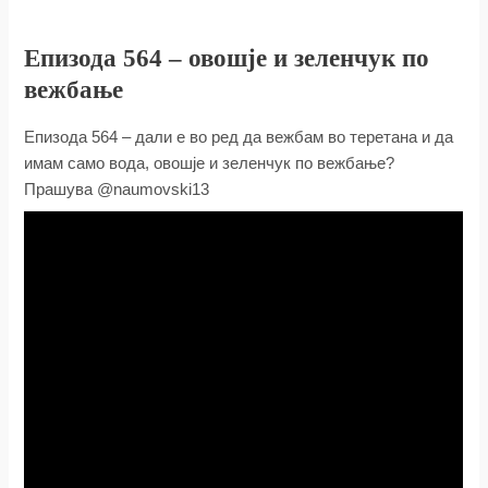
Епизода 564 – овошје и зеленчук по
вежбање
Епизода 564 – дали е во ред да вежбам во теретана и да
имам само вода, овошје и зеленчук по вежбање?
Прашува @naumovski13