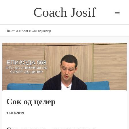
Skip
Coach Josif
to
content
Почетна
»
Блог
»
Сок од целер
Сок од целер
13/03/2019