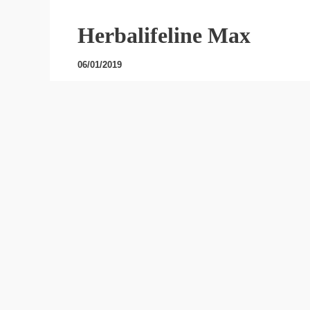
Herbalifeline Max
06/01/2019
Herbalifeline Max – дода
омега-3
Herbalifeline Max ги содржи есенцијалните 
нормална срцева функција, како и за одржу
триглицериди во крвта. DHA придонесува и
вид.
ГЛАВНИ ПРИДОБИВКИ
5 придобивки за здравјето