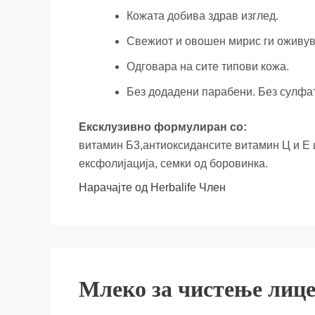
Кожата добива здрав изглед.
Свежиот и овошен мирис ги оживув
Одговара на сите типови кожа.
Без додадени парабени. Без сулфа
Ексклузивно формулиран со:
витамин Б3,антиоксидансите витамин Ц и Е и 
ексфолијација, семки од боровинка.
Нарачајте од Herbalife Член
Млеко за чистење лиц