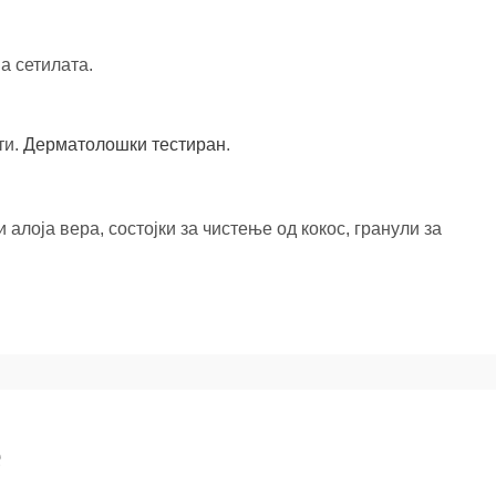
а сетилата.
ти.
Дерматолошки тестиран
.
алоја вера, состојки за чистење од кокос, гранули за
е