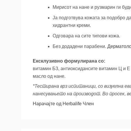
Мирисот на нане и рузмарин ги буди
Ја подготвува кожата за подобро д
хидрантни креми.
Одговара на сите типови кожа.
Без додадени парабени.
Дерматоло
Ексклузивно формулирана со:
витамин Б3, антиоксидансите витамин Ц и Е 
масло од нане.
*Тестирана врз испитаници, со визуелна е
нанесувањето на производот. Во просек, в
Нарачајте од Herbalife Член