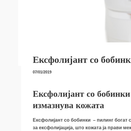
Ексфолијант со бобин
07/01/2019
Ексфолијант со бобинки
измазнува кожата
Ексфолијант со бобинки – пилинг богат 
за ексфолијација, што кожата ја прави мек