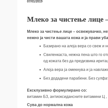
07/01/2019
Млеко за чистење лице – 
Млеко за чистење лице – освежувачко, не
нежно ја чисти вашата кожа и ја прави уба
Базирано на алоја вера со свеж и 
Свиленкаста, нежна пена што го от
од кожата без да предизвика иритац
Алоја вера ја омекнува и ја навлаж
Без додадени парабени. Без сулфа
Ексклузивно формулирано со:
витамин Б3, антиоксидансните витамини Ц , Е
Сува до нормална кожа