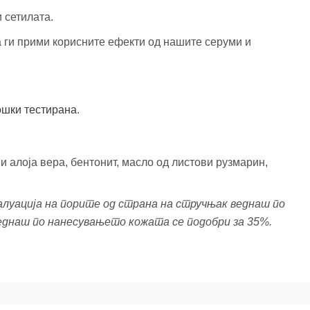
 сетилата.
а ги прими корисните ефекти од нашите серуми и
шки тестирана
.
и алоја вера, бентонит, масло од листови рузмарин,
валуација на порите од страна на стручњак веднаш по
еднаш по нанесувањето кожата се подобри за 35%.