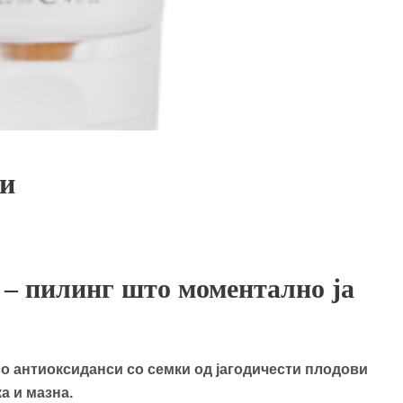
ки
 – пилинг што моментално ја
со антиоксиданси со семки од јагодичести плодови
а и мазна.