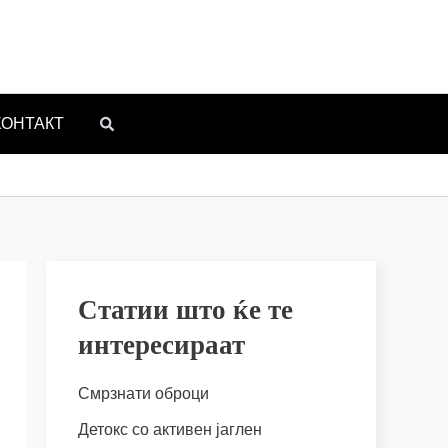
КОНТАКТ
Статии што ќе те
интересираат
Смрзнати оброци
Детокс со активен јаглен