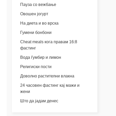
Пауза со вежбање
Овошен јогурт
На диета и во врска
Гумени бонбони
Cheat meals кога правам 16:8
фастинг
Вода ѓумбир и лимон
Религиски пости
Доволно растителни влакна
24 часовен фастинг кај мажи и
жени
Што да јадам денес