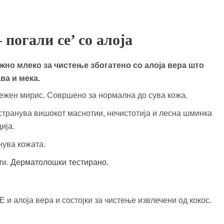
погали се’ со алоја
жно млеко за чистење збогатено со алоја вера што
ва и мека.
нежен мирис. Совршено за нормална до сува кожа.
странува вишокот маснотии, нечистотија и лесна шминка
ија.
нува кожата.
ти.
Дерматолошки тестирано
.
 и алоја вера и состојки за чистење извлечени од кокос.