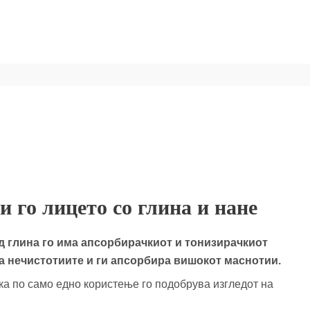
и го лицето со глина и нане
од глина го има апсорбирачкиот и тонизирачкиот
ва нечистотиите и ги апсорбира вишокот маснотии.
а по само едно користење го подобрува изгледот на