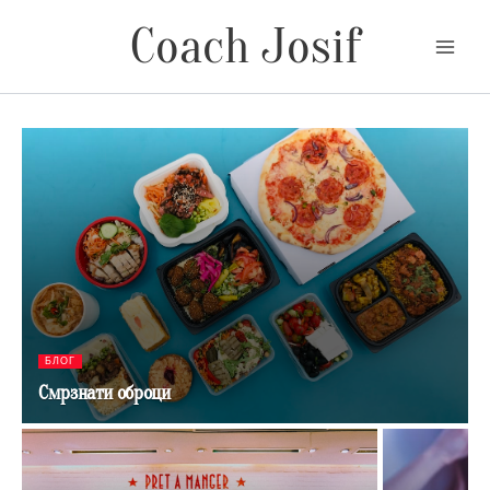
Skip
Coach Josif
to
content
БЛОГ
Смрзнати оброци