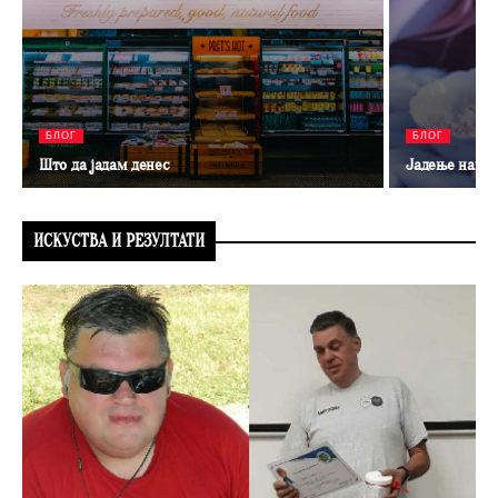
БЛОГ
БЛОГ
Што да јадам денес
Јадење навеч
ИСКУСТВА И РЕЗУЛТАТИ