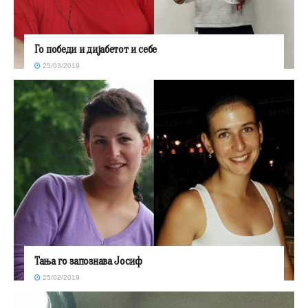
Го победи и дијабетот и себе
25/03/2019
Тања го запознава Јосиф
25/02/2019