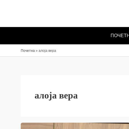
Skip
to
content
ПОЧЕТ
Почетна
»
алоја вера
алоја вера