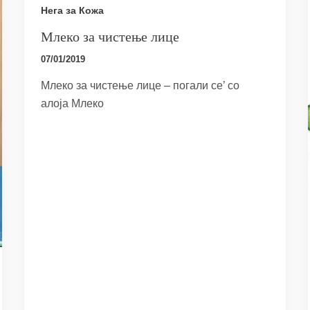
Нега за Кожа
Млеко за чистење лице
07/01/2019
Млеко за чистење лице – погали се’ со
алоја Млеко