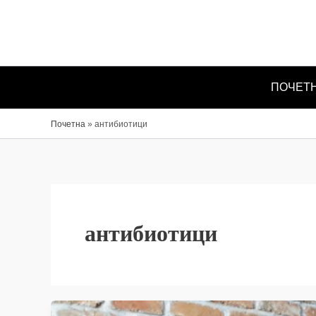
Skip
to
content
ПОЧЕТ
Почетна
»
антибиотици
антибиотици