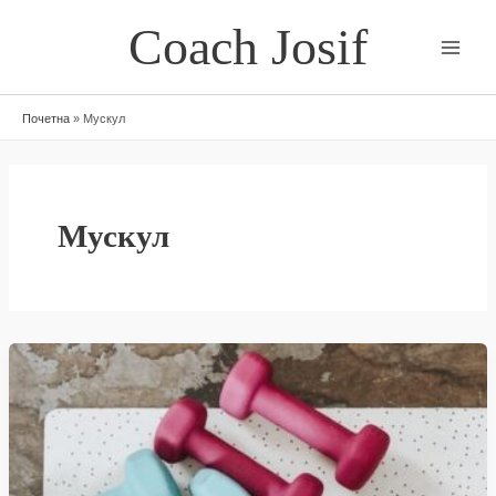
Skip
Coach Josif
to
content
Почетна
»
Мускул
Мускул