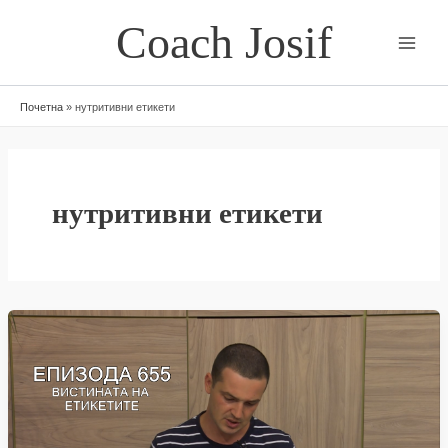
Skip
Coach Josif
to
content
Почетна
»
нутритивни етикети
нутритивни етикети