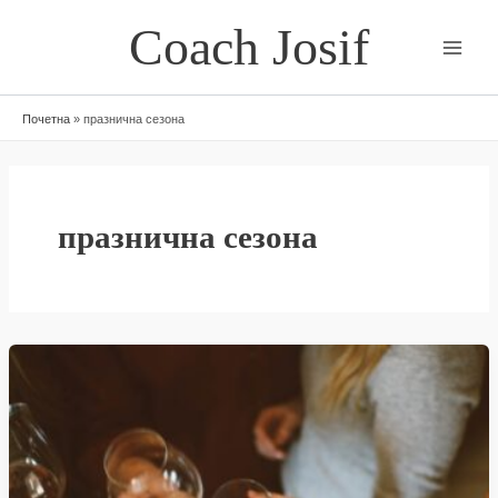
Skip
Coach Josif
to
content
Почетна
»
празнична сезона
празнична сезона