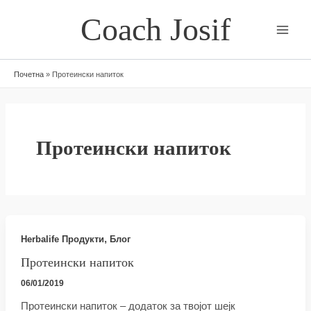
Skip
Coach Josif
to
content
Почетна
»
Протеински напиток
Протеински напиток
,
Herbalife Продукти
Блог
Протеински напиток
06/01/2019
Протеински напиток – додаток за твојот шејк