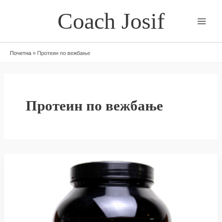
Skip
Coach Josif
to
content
Почетна
»
Протеин по вежбање
Протеин по вежбање