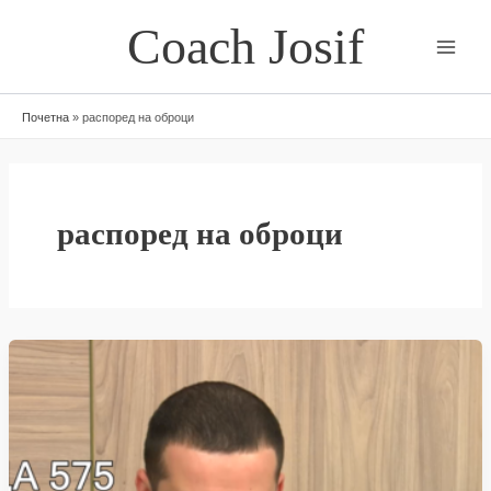
Skip
Coach Josif
to
content
Почетна
»
распоред на оброци
распоред на оброци