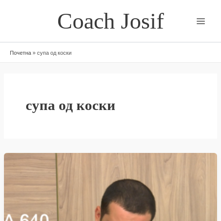
Skip
Coach Josif
to
content
Почетна
»
супа од коски
супа од коски