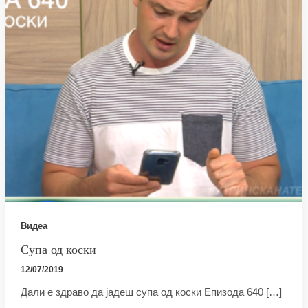
Видеа
Супа од коски
12/07/2019
Дали е здраво да јадеш супа од коски Епизода 640 […]