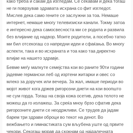
како треба и сакам да изгледам. Се сеќавам и дека тогаш
не ги поврзував здравата исхрана со фит изгледот.
Мислев дека само гените се заслужни за тоа. Немаше
интернет, немаше многу телевизиски канали. Токму затоа
е интересно дека самосвесноста ми се родила и развила
без влијание од надвор. Моите родители, а посебно татко
ми бил отсекогаш со напредни идеи и сфаќања. Во многу
аспекти, така и во исхраната и тоа како таа директно
влијае на нашето здравје.
Бевме меѓу малкуте семејства кои во раните 90ти години
јадевме германски леб од изртени житарки и овес со
млеко за доручек или вечера. За жал, имаше периоди во
мојот живот кога држев ригорозни диети на кои воопшто
не сум горда. Тогаш на своја кожа осетив, дека телото не
можеш да го излажеш. За среќа мноу брзо сфатив дека
ригорозните диети се неодржливи. Се трудев да јадам
барем три здрави оброци во текот на денот. Во
вежбањето и гимнастиката сум вљубена уште од првите
чекори. Секогаш морав да скокнам од најдалечната