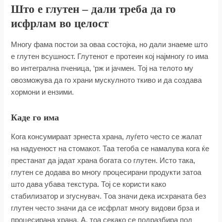
Што е глутен – дали треба да го
исфрлам во целост
Многу фама постои за оваа состојка, но дали знаеме што
е глутен всушност. Глутенот е протеин кој најмногу го има
во интегрална пченица, ‘рж и јачмен. Тој на телото му
овозможува да го храни мускулното ткиво и да создава
хормони и ензими.
Каде го има
Кога консумираат зрнеста храна, луѓето често се жалат
на надуеност на стомакот. Таа тегоба се намалува кога ќе
престанат да јадат храна богата со глутен. Исто така,
глутен се додава во многу процесирани продукти затоа
што дава убава текстура. Тој се користи како
стабилизатор и згуснувач. Tоа значи дека исхраната без
глутен често значи да се исфрлат многу видови брза и
процесирана храна. А, тоа секако се подразбира под