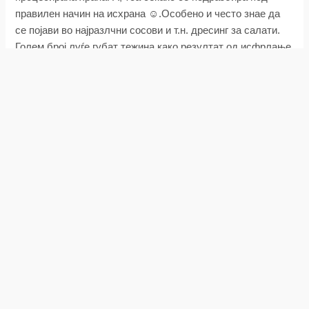
правилен начин на исхрана ☺.Особено и често знае да
се појави во најразлчни сосови и т.н. дресинг за салати.
Голем број луѓе губат тежина како резултат од исфрлање
на овакви сосови и калорични додатоци. И притоа
сметаат дека разликата е во глутенот, што е можеби
причината за ненадејниот ентузијазам за овој тренд во
исхраната.
За секого е добро колачињата, бисквитите, белиот леб,
пецивата и грицките да ги исфрли и да ги замени со
интегрални зрна што не содржат глутен.
Само 1-2% од луѓето и земјината популација имаат
вистинска интолеранција на глутен, познат како
целијакија. Во тој случај и навистина треба да се
претпазливи и добро да читаат и да разбираат етикети.
Глутенот може да биде прикриен на етикетата и да биде
прикажан како растителен протеин, модифициран
прехранбен скроб или слад додаден за вкус.