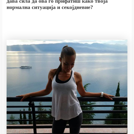
дава сила да ова го прифатиш како твоја
нормална ситуација и секојдневие?