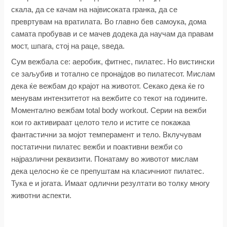
скала, да се качам на највисоката гранка, да се
превртувам на вратилата. Во главно бев самоука, дома
самата пробував и се мачев додека да научам да правам
мост, шпага, стој на раце, ѕведа.
Сум вежбала се: аеробик, фитнес, пилатес. Но вистински
се заљубив и тотално се пронајдов во пилатесот. Мислам
дека ќе вежбам до крајот на животот. Секако дека ќе го
менувам интензитетот на вежбите со текот на годините.
Моментално вежбам total body workout. Серии на вежби
кои го активираат целото тело и истите се покажаа
фантастични за мојот темперамент и тело. Вклучувам
постатични пилатес вежби и поактивни вежби со
најразлични реквизити. Понатаму во животот мислам
дека целосно ќе се препуштам на класичниот пилатес.
Тука е и јогата. Имаат одлични резултати во толку многу
животни аспекти.