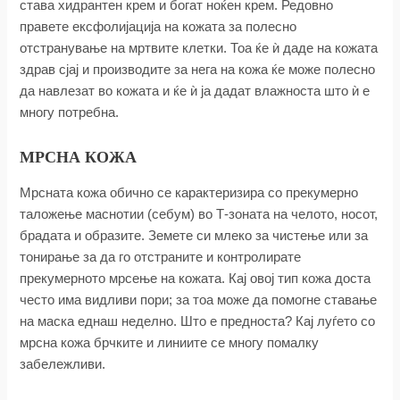
става хидрантен крем и богат ноќен крем. Редовно
правете ексфолијација на кожата за полесно
отстранување на мртвите клетки. Тоа ќе ѝ даде на кожата
здрав сјај и производите за нега на кожа ќе може полесно
да навлезат во кожата и ќе ѝ ја дадат влажноста што ѝ е
многу потребна.
МРСНА КОЖА
Мрсната кожа обично се карактеризира со прекумерно
таложење маснотии (себум) во Т-зоната на челото, носот,
брадата и образите. Земете си млеко за чистење или за
тонирање за да го отстраните и контролирате
прекумерното мрсење на кожата. Кај овој тип кожа доста
често има видливи пори; за тоа може да помогне ставање
на маска еднаш неделно. Што е предноста? Кај луѓето со
мрсна кожа брчките и линиите се многу помалку
забележливи.