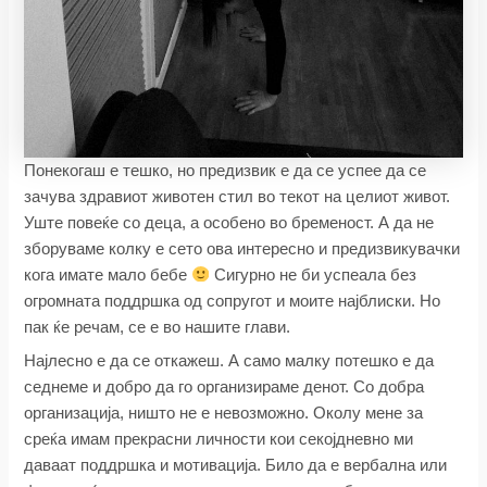
Понекогаш е тешко, но предизвик е да се успее да се
зачува здравиот животен стил во текот на целиот живот.
Уште повеќе со деца, а особено во бременост. А да не
зборуваме колку е сето ова интересно и предизвикувачки
кога имате мало бебе
Сигурно не би успеала без
огромната поддршка од сопругот и моите најблиски. Но
пак ќе речам, се е во нашите глави.
Најлесно е да се откажеш. А само малку потешко е да
седнеме и добро да го организираме денот. Со добра
организација, ништо не е невозможно. Околу мене за
среќа имам прекрасни личности кои секојдневно ми
даваат поддршка и мотивација. Било да е вербална или