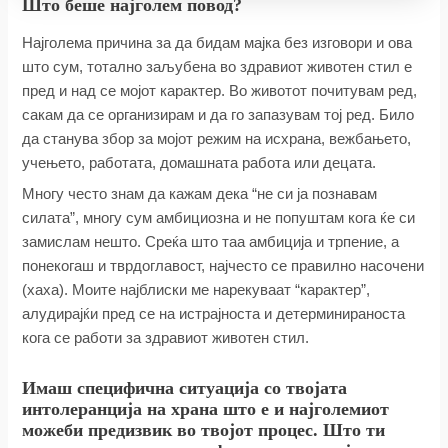
Што беше најголем повод?
Најголема причина за да бидам мајка без изговори и ова
што сум, тотално заљубена во здравиот животен стил е
пред и над се мојот карактер. Во животот почитувам ред,
сакам да се организирам и да го запазувам тој ред. Било
да станува збор за мојот режим на исхрана, вежбањето,
учењето, работата, домашната работа или децата.
Многу често знам да кажам дека “не си ја познавам
силата”, многу сум амбициозна и не попуштам кога ќе си
замислам нешто. Среќа што таа амбиција и трпение, а
понекогаш и тврдоглавост, најчесто се правилно насочени
(хаха). Моите најблиски ме нарекуваат “карактер”,
алудирајќи пред се на истрајноста и детерминираноста
кога се работи за здравиот животен стил.
Имаш специфична ситуација со твојата
интолеранција на храна што е и најголемиот
можеби предизвик во твојот процес. Што ти