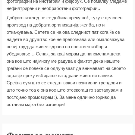
фотографии на инстаграм и фејсбук. Се помалку гледаме
нефилтрирани и необработени фотографии…
Добриот изглед не се добива преку ноќ, туку е целосен
производ на добрата организација, желба, но и
откажувања. Сетете се на ова следниот пат кога ќе се
најдете во друштво кое не препознава или омаловажува
нечиј труд да живее здраво по сосптвен избор и
убедување… Сепак, за крај морам да напоменам дека
она кое што најмногу ме радува е фактот дека нашите
граѓани се повеќе се одлучуваат да внимаваат на своето
здравје преку избирање на здрави животни навики.
Среќна сум што се следат вакви позитивни трендови и
што точно тоа е она кое што отсекогаш го застапувам и
постојано промовирам :). За мене одлично гориво да
останам мајка без изговори!