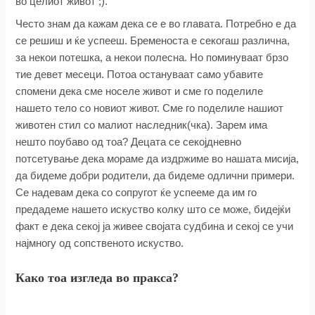
во целиот живот ;).
Често знам да кажам дека се е во главата. Потребно е да
се решиш и ќе успееш. Бременоста е секогаш различна,
за некои потешка, а некои полесна. Но поминуваат брзо
тие девет месеци. Потоа остануваат само убавите
спомени дека сме носеле живот и сме го поделиле
нашето тело со новиот живот. Сме го поделиле нашиот
животен стил со малиот наследник(чка). Зарем има
нешто поубаво од тоа? Децата се секојдневно
потсетување дека мораме да издржиме во нашата мисија,
да бидеме добри родители, да бидеме одлични примери.
Се надевам дека со сопругот ќе успееме да им го
предадеме нашето искуство колку што се може, бидејќи
факт е дека секој ја живее својата судбина и секој се учи
најмногу од сопственото искуство.
Како тоа изгледа во пракса?