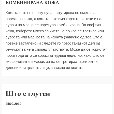
КОМБИНИРАНА КОЖА
Кожата што не е ниту сува, ниту мрсна се смета за
нормална кожа, а кожата што има карактеристики и на
сува и на мрсна се нарекува комбинирана. За овој тип
кожа, изберете млеко за чистење со кое се третира или
сувоста или масноста на кожата (зависно од тоа што е
повеќе застапено) и следете го преостанатиот дел од
режимот за нега според упатствата. Може да се користат
производи што се користат еднаш неделно, како што се
ексфолијанти и маски, за да се третираат конкретни
делови или целото лице, зависно од кожата.
Што е глутен
25/02/2019