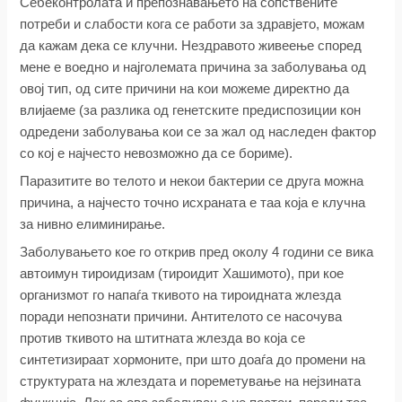
Себеконтролата и препознавањето на сопствените
потреби и слабости кога се работи за здравјето, можам
да кажам дека се клучни. Нездравото живеење според
мене е воедно и најголемата причина за заболувања од
овој тип, од сите причини на кои можеме директно да
влијаеме (за разлика од генетските предиспозиции кон
одредени заболувања кои се за жал од наследен фактор
со кој е најчесто невозможно да се бориме).
Паразитите во телото и некои бактерии се друга можна
причина, а најчесто точно исхраната е таа која е клучна
за нивно елиминирање.
Заболувањето кое го открив пред околу 4 години се вика
автоимун тироидизам (тироидит Хашимото), при кое
организмот го напаѓа ткивото на тироидната жлезда
поради непознати причини. Антителото се насочува
против ткивото на штитната жлезда во која се
синтетизираат хормоните, при што доаѓа до промени на
структурата на жлездата и пореметување на нејзината