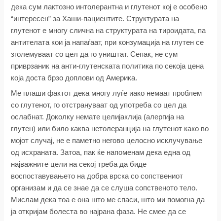
дека сум лактозно интолерантна и глутенот кој е особено
“интересен” за Хаши-пациентите. Структурата на
глутенот е многу слична на структурата на тироидата, па
антителата кои ја напаѓаат, при конзумација на глутен се
зголемуваат со цел да го уништат. Сепак, не сум
приврзаник на анти-глутенската политика по секоја цена
која доста брзо доплови од Америка.
Ме плаши фактот дека многу луѓе иако немаат проблем
со глутенот, го отстрануваат од употреба со цел да
ослабнат. Доколку немате целијаклија (алергија на
глутен) или било каква нетолеранција на глутенот како во
мојот случај, не е паметно негово целосно исклучување
од исхраната. Затоа, пак ќе напоменам дека една од
најважните цели на секој треба да биде
воспоставувањето на добра врска со сопствениот
организам и да се знае да се слуша сопственото тело.
Мислам дека тоа е она што ме спаси, што ми помогна да
ја откријам болеста во најрана фаза. Не смее да се