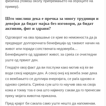
физичка (помош околу припремањето на оброците на
пример).
Што мислиш дека е пречка за многу трудници и
девојки да бидат мајка без изговори, да бидат
активни, фит и здрави?
Одговорот на ова прашање се крие во неможноста да ја
предвидат долгорочната бенефиција од таквиот начин на
живот или поради сопствената недоверба…
Бенефициите од здравиот живот, за среќа се очигледни
уште од првиот ден.
Гледајте овој факт да ви послужи како мотив кој ќе ве
води секој нареден ден. А секој оној кој вежба знае дека
со вежбањето се дуплира енергијата, се раѓа одново и
одново среќата. Среќна сум што го научив ова на своја
кожа и токму тоа е она што најмногу сакам да го пренесам
преку мојата животна приказна.
Пред крајот би сакала само уште нешто да напоменам.