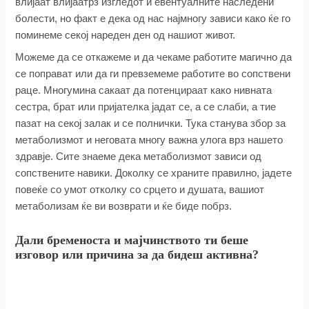
влијаат влијаатрз изгледот и евентуалните наследени
болести, но факт е дека од нас најмногу зависи како ќе го
поминеме секој нареден ден од нашиот живот.
Можеме да се откажеме и да чекаме работите магично да
се поправат или да ги превземеме работите во сопствени
раце. Многумина сакаат да потенцираат како нивната
сестра, брат или пријателка јадат се, а се слаби, а тие
пазат на секој залак и се полнички. Тука станува збор за
метаболизмот и неговата многу важна улога врз нашето
здравје. Сите знаеме дека метаболизмот зависи од
сопствените навики. Доколку се храните правилно, јадете
повеќе со умот отколку со срцето и душата, вашиот
метаболизам ќе ви возврати и ќе биде побрз.
Дали бременоста и мајчинството ти беше
изговор или причина за да бидеш активна?