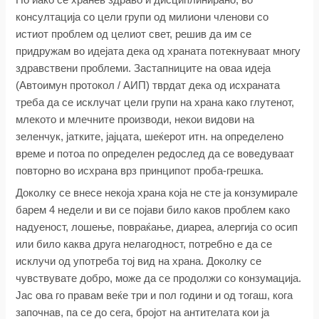
консултација со цели групи од милиони членови со
истиот проблем од целиот свет, решив да им се
придружам во идејата дека од храната потекнуваат многу
здравствени проблеми. Застапниците на оваа идеја
(Автоимун протокол / АИП) тврдат дека од исхраната
треба да се исклучат цели групи на храна како глутенот,
млекото и млечните производи, некои видови на
зеленчук, јатките, јајцата, шеќерот итн. на определено
време и потоа по определен редослед да се воведуваат
повторно во исхрана врз принципот проба-грешка.
Доколку се внесе некоја храна која не сте ја конзумирале
барем 4 недели и ви се појави било каков проблем како
надуеност, лошење, повраќање, диареа, алергија со осип
или било каква друга нелагодност, потребно е да се
исклучи од употреба тој вид на храна. Доколку се
чувствувате добро, може да се продолжи со конзумација.
Јас ова го правам веќе три и пол години и од тогаш, кога
започнав, па се до сега, бројот на антителата кои ја