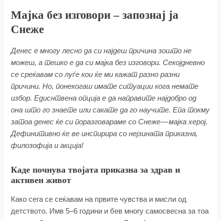
Мајка без изговори – запознај ја
Снеже
Денес е многу лесно да си најдеш причина зошто не
можеш, а тешко е да си мајка без изговори. Секојдневно
се среќавам со луѓе кои ќе ми кажат разно разни
причини.
Но, понекогаш имате ситуации кога немате
избор. Едиснтвена опција е да направите најдобро од
она што го знаете или сакате да го научите. Епа токму
затоа денес ќе си поразговараме со Снеже — мајка херој.
Дефинитивно ќе ве инспирира со нејзината приказна,
филозофија и акција!
Каде почнува твојата приказна за здрав и
активен живот
Како сега се сеќавам на првите чувства и мисли од
детството. Имв 5–6 години и бев многу самосвесна за тоа