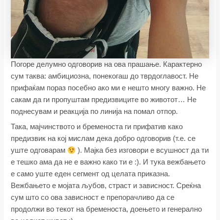
Погоре делумно одговорив на ова прашање. Карактерно
сум таква: амбициозна, понекогаш до тврдоглавост. Не
прифаќам пораз посебно ако ми е нешто многу важно. Не
сакам да ги пропуштам предизвиците во животот… Не
поднесувам и реакција по линија на помал отпор.
Така, мајчинството и бременоста ги прифатив како
предизвик на кој мислам дека добро одговорив (т.е. се
уште одговарам
). Мајка без изговори е всушност да ти
е тешко ама да не е важно како ти е :). И тука вежбањето
е само уште еден сегмент од целата приказна.
Вежбањето е мојата љубов, страст и зависност. Среќна
сум што со ова зависност е препорачливо да се
продолжи во текот на бременоста, доењето и генерално