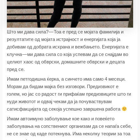
Што ми дава сила? — Тоа е пред се мојата фамилија и
резултатите од мојата истрајност и енергијата која ја
добивам од добрата исхрана и вежбањето. Енергијата е
клучна — ми дава сила со која успевам да се снајдам во
целиот хаос од обврски, домашните обврски и децата
пред се.
Имам петгодишна ќерка, а синчето има само 4 месеци.
Морам да бидам мајка без изговори. Предизвикот е
голем, но јас со радост ги прифаќам предизвиците што ги
нуди животот и одвај чекам да ја почуваствувам
сатисфакцијата од секоја успешно завршена работа
Имам автоимуно заболување кое како и повеќето
заболувања на сопствениот организам да се напаѓа себе,
не се знае од каде потекнува. Има неколку теории за тоа