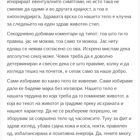
игнорираат евентуалните симптоми, но исто така не
смееме да одиме и во другата крајност, а тоа е
хипохондријата. Здравата врска со нашето тело е клучна
за следењето на еден здрав животен стил.
Секојдневно добивам коментари од типот: тоа што ти го
правиш. јас не можам, тоа само ти можеш. Јас ниту
еднаш се немам согласено со ова. Искрено мислам дека
апсолутно секој може. Човек треба да е доволно
детерминиран и свесен дека се што правиме, колку и да
изгледа тешко на почеток, е сепак само за наше добро.
Сами избираме во какво тело ќе живееме. Сами избираме
дали ќе бидеме мајка без изговори. Нашето тело е
нашата тврдина во која треба да го поминеме животот, а
која во текот на животот ја градиме преку исхраната и
нашиот карактер. Да не се разбереме погрешно, не
зборувам за совршено тело од часописите. Туку за фит и
здрав изглед, убава сјајна кожа и коса, нокти, правилен
од, избалансирана и позитивна енергија. Да, гените многу