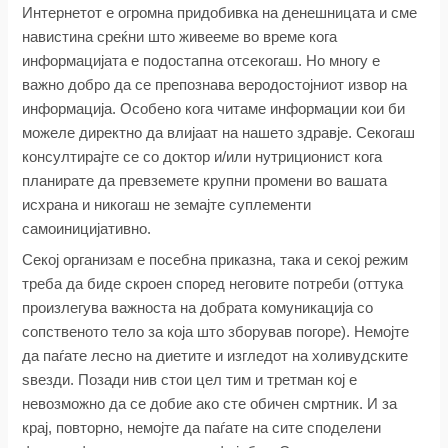
Интернетот е огромна придобивка на денешницата и сме
навистина среќни што живееме во време кога
информацијата е подостапна отсекогаш. Но многу е
важно добро да се препознава веродостојниот извор на
информација. Особено кога читаме информации кои би
можеле директно да влијаат на нашето здравје. Секогаш
консултирајте се со доктор и/или нутриционист кога
планирате да превземете крупни промени во вашата
исхрана и никогаш не земајте суплементи
самоиницијативно.
Секој организам е посебна приказна, така и секој режим
треба да биде скроен според неговите потреби (оттука
произлегува важноста на добрата комуникација со
сопственото тело за која што зборував погоре). Немојте
да паѓате лесно на диетите и изгледот на холивудските
ѕвезди. Позади нив стои цел тим и третман кој е
невозможно да се добие ако сте обичен смртник. И за
крај, повторно, немојте да паѓате на сите споделени