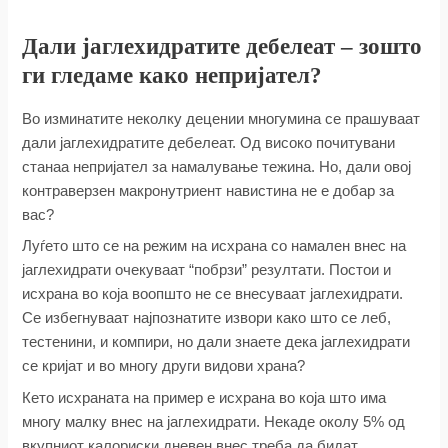
Дали јаглехидратите дебелеат – зошто
ги гледаме како непријател?
Во изминатите неколку децении многумина се прашуваат
дали јаглехидратите дебелеат. Од високо почитувани
станаа непријател за намалување тежина. Но, дали овој
контраверзен макронутриент навистина не е добар за
вас?
Луѓето што се на режим на исхрана со намален внес на
јаглехидрати очекуваат “побрзи” резултати. Постои и
исхрана во која воопшто не се внесуваат јаглехидрати.
Се избегнуваат најпознатите извори како што се леб,
тестенини, и компири, но дали знаете дека јаглехидрати
се кријат и во многу други видови храна?
Кето исхраната на пример е исхрана во која што има
многу малку внес на јаглехидрати. Некаде околу 5% од
вкупниот калориски дневен внес треба да бидат