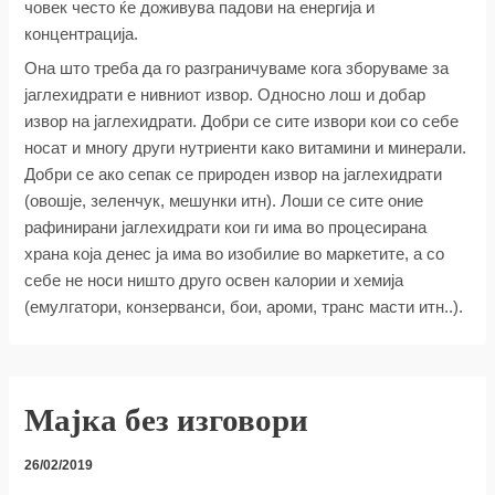
човек често ќе доживува падови на енергија и
концентрација.
Она што треба да го разграничуваме кога зборуваме за
јаглехидрати е нивниот извор. Односно лош и добар
извор на јаглехидрати. Добри се сите извори кои со себе
носат и многу други нутриенти како витамини и минерали.
Добри се ако сепак се природен извор на јаглехидрати
(овошје, зеленчук, мешунки итн). Лоши се сите оние
рафинирани јаглехидрати кои ги има во процесирана
храна која денес ја има во изобилие во маркетите, а со
себе не носи ништо друго освен калории и хемија
(емулгатори, конзерванси, бои, ароми, транс масти итн..).
Мајка без изговори
26/02/2019