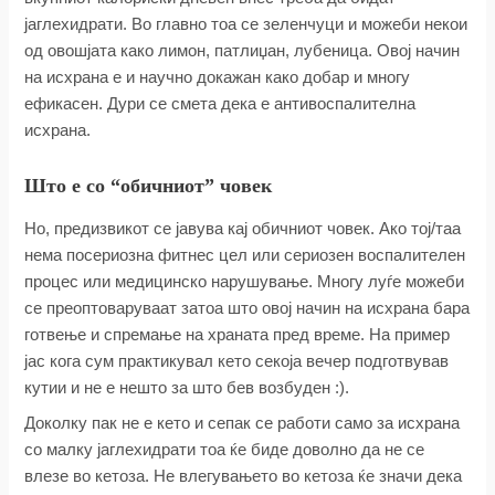
јаглехидрати. Во главно тоа се зеленчуци и можеби некои
од овошјата како лимон, патлиџан, лубеница. Овој начин
на исхрана е и научно докажан како добар и многу
ефикасен. Дури се смета дека е антивоспалителна
исхрана.
Што е со “обичниот” човек
Но, предизвикот се јавува кај обичниот човек. Ако тој/таа
нема посериозна фитнес цел или сериозен воспалителен
процес или медицинско нарушување. Многу луѓе можеби
се преоптоваруваат затоа што овој начин на исхрана бара
готвење и спремање на храната пред време. На пример
јас кога сум практикувал кето секоја вечер подготвував
кутии и не е нешто за што бев возбуден :).
Доколку пак не е кето и сепак се работи само за исхрана
со малку јаглехидрати тоа ќе биде доволно да не се
влезе во кетоза. Не влегувањето во кетоза ќе значи дека