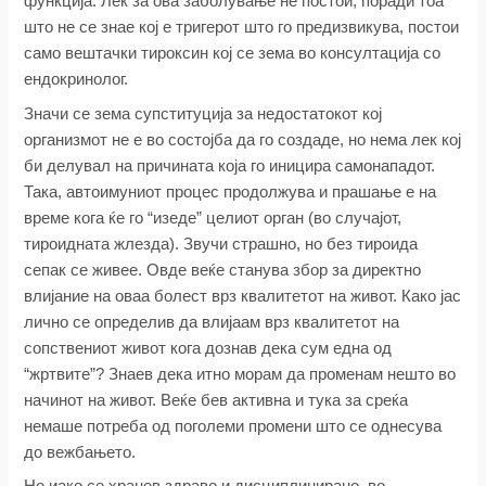
функција. Лек за ова заболување не постои, поради тоа
што не се знае кој е тригерот што го предизвикува, постои
само вештачки тироксин кој се зема во консултација со
ендокринолог.
Значи се зема супституција за недостатокот кој
организмот не е во состојба да го создаде, но нема лек кој
би делувал на причината која го иницира самонападот.
Така, автоимуниот процес продолжува и прашање е на
време кога ќе го “изеде” целиот орган (во случајот,
тироидната жлезда). Звучи страшно, но без тироида
сепак се живее. Овде веќе станува збор за директно
влијание на оваа болест врз квалитетот на живот. Како јас
лично се определив да влијаам врз квалитетот на
сопствениот живот кога дознав дека сум една од
“жртвите”? Знаев дека итно морам да променам нешто во
начинот на живот. Веќе бев активна и тука за среќа
немаше потреба од поголеми промени што се однесува
до вежбањето.
Но иако се хранев здраво и дисциплинирано, во