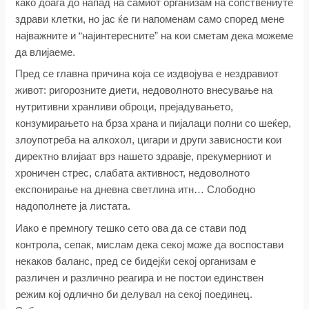
како доаѓа до напад на самиот организам на сопствениуте
здрави клетки, но јас ќе ги напоменам само според мене
најважните и “најинтересните” на кои сметам дека можеме
да влијаеме.
Пред се главна причина која се издвојува е нездравиот
живот: ригорозните диети, недоволното внесување на
нутритивни хранливи оброци, прејадувањето,
конзумирањето на брза храна и пијалаци полни со шеќер,
злоупотреба на алкохол, цигари и други зависности кои
директно влијаат врз нашето здравје, прекумерниот и
хроничен стрес, слабата активност, недоволното
експонирање на дневна светлина итн… Слободно
надополнете ја листата.
Иако е премногу тешко сето ова да се стави под
контрола, сепак, мислам дека секој може да воспостави
некаков баланс, пред се бидејќи секој организам е
различен и различно реагира и не постои единствен
режим кој одлично би делувал на секој поединец.