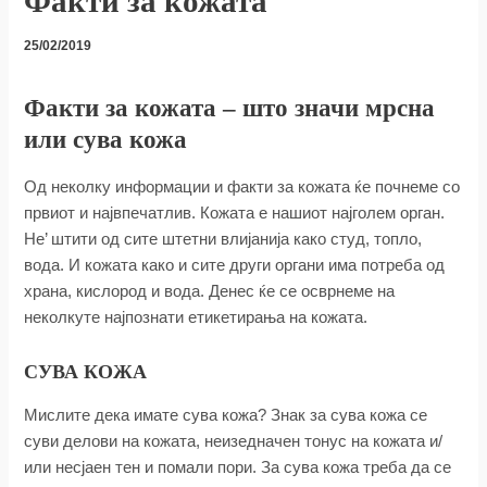
Факти за кожата
25/02/2019
Факти за кожата – што значи мрсна
или сува кожа
Од неколку информации и факти за кожата ќе почнеме со
првиот и највпечатлив. Кожата е нашиот најголем орган.
Не’ штити од сите штетни влијанија како студ, топло,
вода. И кожата како и сите други органи има потреба од
храна, кислород и вода. Денес ќе се осврнеме на
неколкуте најпознати етикетирања на кожата.
СУВА КОЖА
Мислите дека имате сува кожа? Знак за сува кожа се
суви делови на кожата, неизедначен тонус на кожатa и/
или несјаен тен и помали пори. За сува кожа треба да се