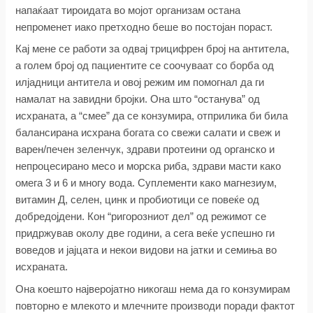
напаќаат тироидата во мојот организам остана
непроменет иако претходно беше во постојан пораст.
Кај мене се работи за одвај трицифрен број на антитела,
а голем број од пациентите се соочуваат со борба од
илјадници антитела и овој режим им помогнал да ги
намалат на завидни бројки. Она што “останува” од
исхраната, а “смее” да се конзумира, отприлика би била
балансирана исхрана богата со свежи салати и свеж и
варен/печен зеленчук, здрави протеини од органско и
непроцесирано месо и морска риба, здрави масти како
омега 3 и 6 и многу вода. Суплементи како магнезиум,
витамин Д, селен, цинк и пробиотици се повеќе од
добредојдени. Кон “ригорозниот дел” од режимот се
придржував околу две години, а сега веќе успешно ги
воведов и јајцата и некои видови на јатки и семиња во
исхраната.
Она коешто најверојатно никогаш нема да го конзумирам
повторно е млекото и млечните производи поради фактот