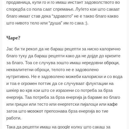
продавница, купи го и го имаш инстант задоволството во
споредба со пола саат спремање. Луѓето кои што сакаат
благо имаат став дека “здравото” не е такво благо какво
што нивото тело или “душа” им го сака :).
Чаре?
Јас би ти рекол да не бараш рецепти за ниско калорично
благо туку да бараш рецепти како да не дојде до кризите
за благо. Тоа се случува зошто имаш нередовни
оброци
,
неквалитетни оброци, телото не е задоволено
нутритивно. Не е задоволено можеби калориски и со вода
и тоа е огромен поттик да се случуваат флуктации на
шеќер во крв кои што се изразени со потреба за брза
енергија. Таа потреба за брза енергија ја бараме во благо
или грицки или тесто или енергетски пијалоци или
кафе
затоа што
мозокот
препознава брза енергија во тие
работи.
Така да рецепти имаш на google колку што сакаш за