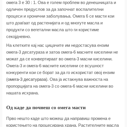
омега 3 е 30 : 1. Ова е голем проблем во денешницата и
одличен предуслов за да започнат воспалителни
процеси и хронични заболувања. Омега 6 се масти кои
што доаѓаат од растенијата и од многуте масла и
продукти со вегетални масла што ги користиме
секојдневно.
На клетките кај нас цицачите им недостасува ензим
омега-3 десатураза и затоа омега-6 масните киселини не
можат да се конвертираат во омега-3 масни киселини.
Омега-3 и омега-6 масните киселини се всушност
конкуренти кои се борат за да го искористат овој ензим
(
омега-3 десатураза
). Ова ја истакнува важноста на
пропорцијата на омега-3 со омега-6 масни киселини во
нашата исхрана.
Од каде да почнеш со омега масти
Прво нешто каде што можеш да направиш промена е
користењето на процесирана храна. Растителните масла