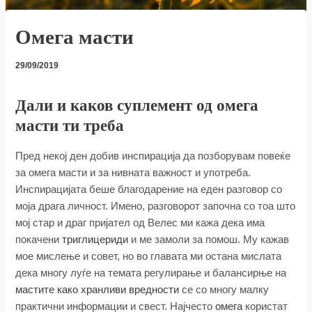
Омега масти
29/09/2019
Дали и каков суплемент од омега
масти ти треба
Пред некој ден добив инспирација да позборувам повеќе
за омега масти и за нивната важност и употреба.
Инспирацијата беше благодарение на еден разговор со
моја драга личност. Имено, разговорот започна со тоа што
мој стар и драг пријател од Велес ми кажа дека има
покачени
триглицериди
и ме замоли за помош. Му кажав
мое мислење и совет, но во главата ми остана мислата
дека многу луѓе на темата регулирање и балансирње на
мастите како хранливи вредности
се со многу малку
практични информации и свест. Најчесто
омега
користат