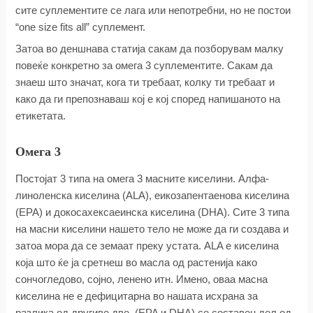
сите суплементите се лага или непотребни, но не постои
“one size fits all” суплемент.
Затоа во деншнава статија сакам да позборувам малку
повеќе конкретно за омега 3 суплементите. Сакам да
знаеш што значат, кога ти требаат, колку ти требаат и
како да ги препознаваш кој е кој според напишаното на
етикетата.
Омега 3
Постојат 3 типа на омега 3 масните киселини. Aлфа-
линоленска киселина (ALA), еикозапентаенова киселина
(EPA) и докосахексаеинска киселина (DHA). Сите 3 типа
на масни киселини нашето тело не може да ги создава и
затоа мора да се земаат преку устата. ALA е киселина
која што ќе ја сретнеш во масла од растенија како
сончогледово, сојно, ленено итн. Имено, оваа масна
киселина не е дефицитарна во нашата исхрана за
разлика од другиве две. (EPA и DHA) се составен дел од