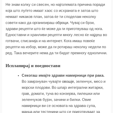
Не знам колку си свесен, но најголемата причина поради
која што луѓето имаат хаос со исхраната е затоа што
немаат никаков план, затоа ќе ти споделам неколку
совети како да организираш
оброци
. Чувај си брзи,
здрави рецепти што ќе може да ги приготвуваш од нога.
Едноставни и хранливи рецепти многу лесно ќе најдеш во
готвачи, списанија и на интернет. Кога имаш повеќе
рецепти на избор, може да ги ротираш неколку недели по
ред. Така вечерите нема да ти бидат премногу еднолични.
Испланирај и поедностави
Секогаш имајте здрави намирници при рака.
Во замрзнувач чувајте
овошје
, зеленчук, месо и
морски плодови. Во шпајз интегрални житарки,
грав, домати, туна во конзерва, пилешки или
зеленчуков бујон, зачини и билки. Овие
намирници ви се основата на здрава супа,
манџа или тестенини што се приготвуваат за