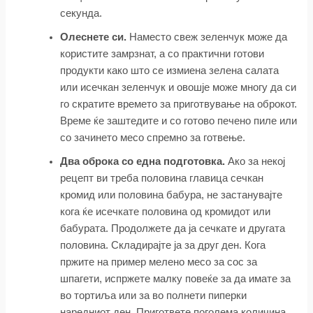
секунда.
Олеснете си.
Наместо свеж зеленчук може да
користите замрзнат, а со практични готови
продукти како што се измиена зелена салата
или исечкан зеленчук и овошје може многу да си
го скратите времето за приготвување на оброкот.
Време ќе заштедите и со готово печено пиле или
со зачинето месо спремно за готвење.
Два оброка со една подготовка.
Ако за некој
рецепт ви треба половина главица сечкан
кромид или половина бабура, не застанувајте
кога ќе исечкате половина од кромидот или
бабурата. Продолжете да ја сечкате и другата
половина. Складирајте ја за друг ден. Кога
пржите на пример мелено месо за сос за
шпагети, испржете малку повеќе за да имате за
во тортиља или за во полнети пиперки
наредниот ден. Пригответе поголема количина