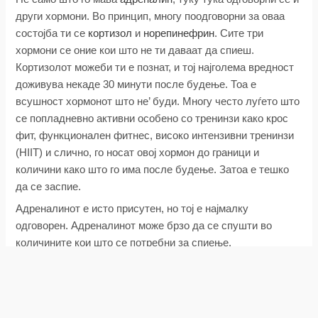
други хормони. Во принцип, многу поодговорни за оваа
состојба ти се
кортизол
и
норепинефрин
. Сите три
хормони се оние кои што не ти даваат да спиеш.
Кортизолот можеби ти е познат, и тој најголема вредност
доживува некаде 30 минути после будење. Тоа е
всушност хормонот што не’ буди. Многу често луѓето што
се попладневно активни особено со тренинзи како крос
фит, функционален фитнес, високо интензивни тренинзи
(HIIT) и слично, го носат овој хормон до граници и
количини како што го има после будење. Затоа е тешко
да се заспие.
Адреналинот е исто присутен, но тој е најмалку
одговорен. Адреналинот може брзо да се спушти во
количините кои што се потребни за спиење.
Норепинефринот од друга страна е хормон кој што може
денес нема да ти направи проблем, но ќе ти направи
проблем следниот ден. Во вторите 24 часа многу повеќе
ќе влијае на твоето неспиење.