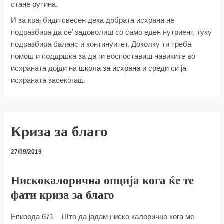
стане рутина.
И за крај биди свесен дека добрата исхрана не
подразбира да се’ задоволиш со само еден нутриент, туку
подразбира баланс и континуитет. Доколку ти треба
помош и поддршка за да ги воспоставиш навиките во
исхраната дојди на
школа за исхрана
и среди си ја
исхраната засекогаш.
Криза за благо
27/09/2019
Нискокалорична опција кога ќе те
фати криза за благо
Епизода 671 – Што да јадам ниско калорично кога ме