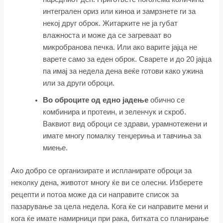
интегрален ориз или киноа и замрзнете ги за
некој друг оброк. Житарките не ја губат
влажноста и може да се загреваат во
микробранова печка. Или ако варите јајца не
варете само за еден оброк. Сварете и до 20 јајца
па имај за недела дена веќе готови како ужина
или за други оброци.
Во оброците од едно јадење
обично се
комбинира и протеин, и зеленчук и скроб.
Ваквиот вид оброци се здрави, урамнотежени и
имате многу помалку тенџериња и тавчиња за
миење.
Ако добро се организирате и испланирате оброци за
неколку дена, животот многу ќе ви се олесни. Изберете
рецепти и потоа може да си направите список за
пазарување за цела недела. Кога ќе си направите мени и
кога ќе имате намирници при рака, битката со планирање