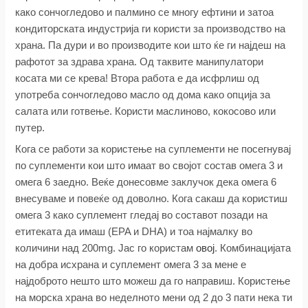
како сончогледово и палмино се многу ефтини и затоа
кондиторската индустрија ги користи за производство на
храна. Па дури и во производите кои што ќе ги најдеш на
рафотот за здрава храна. Од таквите манипулатори
косата ми се крева! Втора работа е да исфрлиш од
употреба сончогледово масло од дома како опција за
салата или готвење. Користи маслиново, кокосово или
путер.
Кога се работи за користење на суплементи не посегнувај
по суплементи кои што имаат во својот состав омега 3 и
омега 6 заедно. Веќе донесовме заклучок дека омега 6
внесуваме и повеќе од доволно. Кога сакаш да користиш
омега 3 како суплемент гледај во составот позади на
етитеката да имаш (EPA и DHA) и тоа најмалку во
количини над 200mg. Јас го користам
овој
. Комбинацијата
на добра исхрана и суплемент омега 3 за мене е
најдоброто нешто што можеш да го направиш. Користење
на морска храна во неделното мени од 2 до 3 пати нека ти