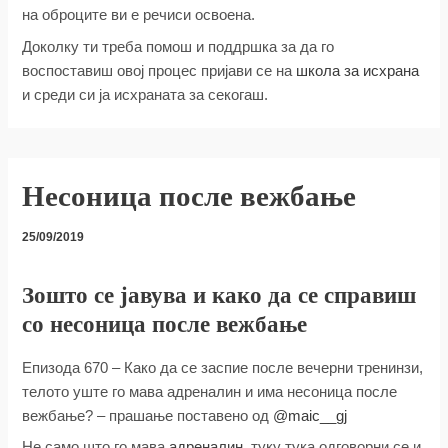
на оброците ви е речиси освоена.
Доколку ти треба помош и поддршка за да го
воспоставиш овој процес пријави се на
школа за исхрана
и среди си ја исхраната за секогаш.
Несоница после вежбање
25/09/2019
Зошто се јавува и како да се справиш
со несоница после вежбање
Епизода 670 – Како да се заспие после вечерни тренинзи,
телото уште го мава адреналин и има несоница после
вежбање? – прашање поставено од
@maic__gj
Не само што го мава
адреналин
, туку тука одговорни се и