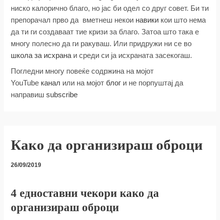
ниско калорично благо, но јас би одел со друг совет. Би ти
препорачал прво да вметнеш некои
навики
кои што нема
да ти ги создаваат тие кризи за благо. Затоа што така е
многу полесно да ги ракуваш. Или придружи ни се во
школа за исхрана
и среди си ја исхраната засекогаш.
Погледни многу повеќе содржина на мојот
YouTube
канал
или на мојот
блог
и не порпуштај да
направиш
subscribe
Како да организираш оброци
26/09/2019
4 едноставни чекори како да
организираш оброци