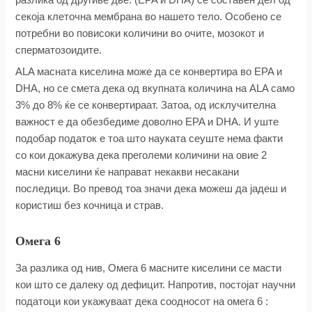
секоја клеточна мембрана во нашето тело. Особено се
потребни во повисоки количини во очите, мозокот и
сперматозоидите.
ALA масната киселина може да се конвертира во EPA и
DHA, но се смета дека од вкупната количина на ALA само
3% до 8% ќе се конвертираат. Затоа, од исклучителна
важност е да обезбедиме доволно EPA и DHA. И уште
подобар податок е тоа што науката сеуште нема факти
со кои докажува дека преголеми количини на овие 2
масни киселини ќе направат некакви несакани
последици. Во превод тоа значи дека можеш да јадеш и
користиш без кочница и страв.
Омега 6
За разлика од нив, Омега 6 масните киселини се масти
кои што се далеку од дефицит. Напротив, постојат научни
податоци кои укажуваат дека соодносот на омега 6 :