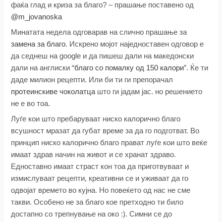
фаќа глад и криза за благо? – прашање поставено од
@m_jovanoska
Mинатата недела одговарав на слично прашање за
замена за благо
. Искрено мојот наједноставен одговор е
да седнеш на google и да пишеш дали на македонски
дали на англиски “
благо со помалку од 150 калори
”. Ќе ти
даде милион рецепти. Или би ти ги препорачал
протеинскиве чоколатца
што ги јадам јас. но решението
не е во тоа.
Луѓе кои што пребаруваат ниско калорично благо
всушност мразат да губат време за да го подготват. Во
принцип ниско калорично благо прават луѓе кои што веќе
имаат здрав начин на живот и се хранат здраво.
Едноставно имаат страст кон тоа да приготвуваат и
измислуваат рецепти, креативни се и уживаат да го
одвојат времето во кујна. Но повеќето од нас не сме
такви. Особено не за благо кое претходно ти било
достапно со трепнување на око :). Симни се до