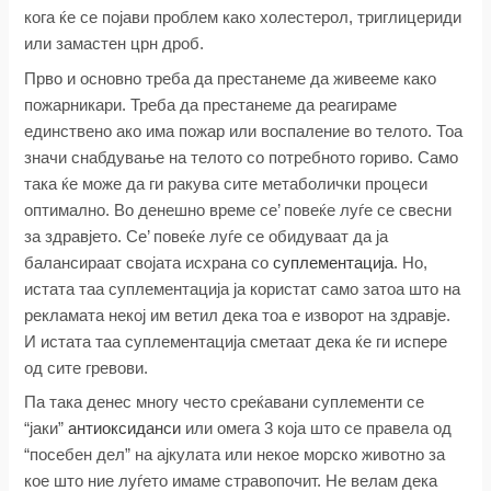
кога ќе се појави проблем како холестерол, триглицериди
или замастен црн дроб.
Прво и основно треба да престанеме да живееме како
пожарникари. Треба да престанеме да реагираме
единствено ако има пожар или воспаление во телото. Тоа
значи снабдување на телото со потребното гориво. Само
така ќе може да ги ракува сите метаболички процеси
оптимално. Во денешно време се’ повеќе луѓе се свесни
за здравјето. Се’ повеќе луѓе се обидуваат да ја
балансираат својата исхрана со
суплементација
. Но,
истата таа суплементација ја користат само затоа што на
рекламата некој им ветил дека тоа е изворот на здравје.
И истата таа суплементација сметаат дека ќе ги испере
од сите гревови.
Па така денес многу често среќавани суплементи се
“јаки”
антиоксиданси
или омега 3 која што се правела од
“посебен дел” на ајкулата или некое морско животно за
кое што ние луѓето имаме стравопочит. Не велам дека