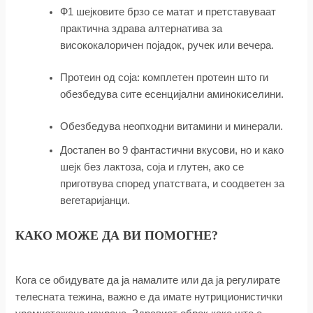
Ф1 шејковите брзо се матат и претставуваат
практична здрава алтернатива за
висококалоричен појадок, ручек или вечера.
Протеин од соја: комплетен протеин што ги
обезбедува сите есенцијални аминокиселини.
Обезбедува неопходни витамини и минерали.
Достапен во 9 фантастични вкусови, но и како
шејк без лактоза, соја и глутен, ако се
приготвува според упатствата, и соодветен за
вегетаријанци.
КАКО МОЖЕ ДА ВИ ПОМОГНЕ?
Кога се обидувате да ја намалите или да ја регулирате
телесната тежина, важно е да имате нутриционистички