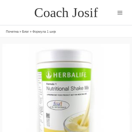
Skip
Coach Josif
to
content
Почетна
»
Блог
»
Формула 1 шејк