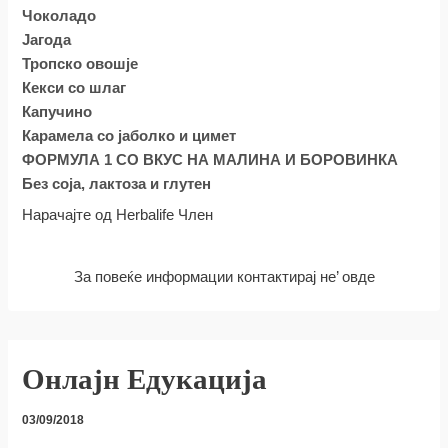
Чоколадо
Јагода
Тропско овошје
Кекси со шлаг
Капучино
Карамела со јаболко и цимет
ФОРМУЛА 1 СО ВКУС НА МАЛИНА И БОРОВИНКА
Без соја, лактоза и глутен
Нарачајте од Herbalife Член
За повеќе информации контактирај не’ овде
Онлајн Едукација
03/09/2018