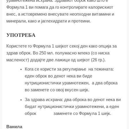
урамнотежена исхрана. Здравиот оброк како што е
Формула 1 ви помага да го контролирате калорискиот
внес, а истовремено внесувате неопходни витамини и
минерали, како и јаглехидрати и протеини.
УПОТРЕБА
Користете го Формула 1 шејкот секој ден како опција за
здрав оброк. Во 250 мл. полумасно млеко (со ниска
масленост) додајте две лажици од шејкот (26 гр.).
Кога се користи за регулирање на тежината:
еден оброк во денот нека ви биде
нутриционистички урамнотежен, а два оброка
во заменете со овој вкусен шејк.
За здрава исхрана: два оброка во денот нека ви
бидат нутриционистички урамнотежени, а еден
оброк заменете со Формула 1 шејк.
Ванила