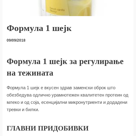
Формула 1 шејк
09/09/2018
Формула 1 шејк за регулирање
на тежината
Формула 1 шејк е вкусен здрав заменски оброк што
обезбедува одлично урамнотежен квалитетен протеин од
млеко и од соја, есенцијални микронутриенти и додадени
тревки и билки.
ГЛАВНИ ПРИДОБИВКИ