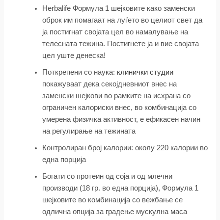
Herbalife Формула 1 шејковите како заменски
оброк им помагаат на луѓето во целиот свет да
ја постигнат својата цел во намалување на
телесната тежина. Постигнете ја и вие својата
цел уште денеска!
Поткрепени со наука:
клинички студии
покажуваат дека секојдневниот внес на
заменски шејкови во рамките на исхрана со
ограничен калориски внес, во комбинација со
умерена физичка активност, е ефикасен начин
на регулирање на тежината
Контролиран број калории: околу 220 калории во
една порција
Богати со протеин од соја и од млечни
производи (18 гр. во една порција), Формула 1
шејковите во комбинација со вежбање се
одлична опција за градење мускулна маса