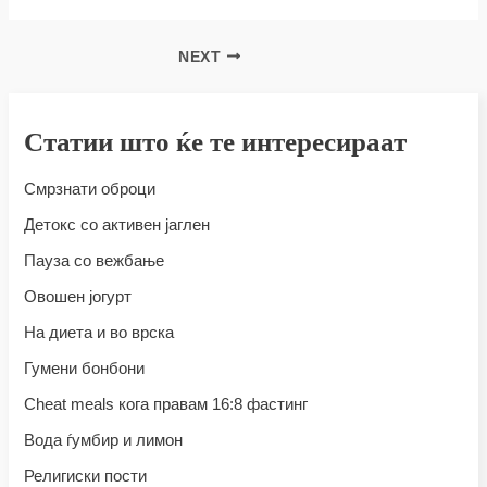
NEXT
Статии што ќе те интересираат
Смрзнати оброци
Детокс со активен јаглен
Пауза со вежбање
Овошен јогурт
На диета и во врска
Гумени бонбони
Cheat meals кога правам 16:8 фастинг
Вода ѓумбир и лимон
Религиски пости