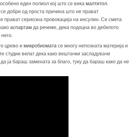
 особено еден полиол кој што се вика
малтитол
.
 се добри од проста причина што не прават
е прават сериозна провокација на инсулин. Се смета
 како
аспартам
да речеме, дека подоцна во дебелото
 него.
то црево и
микробиомата
се многу непозната материја и
ите студии велат дека како вештачки засладувачи
 да ја бараш замената за благо, туку да бараш како да не