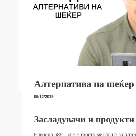
Алтернатива на шеќер
06/12/2019
Засладувачи и продукти
Епизода 689 – кое е твоето мислење за алте