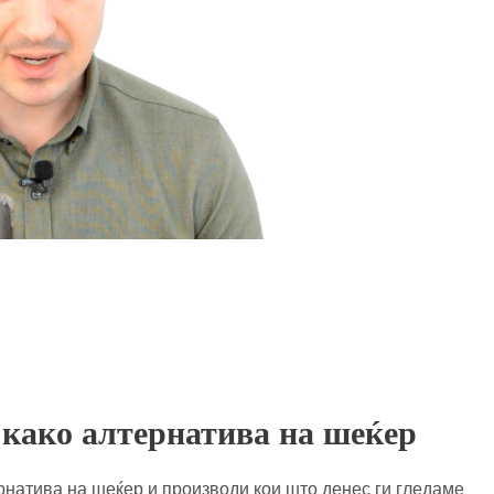
 како алтернатива на шеќер
рнатива на шеќер и производи кои што денес ги гледаме