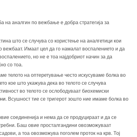
а на аналгин по вежбање е добра стратегија за
ина што се случува со користење на аналгетици кои
то вежбаат. Имаат цел да го намалат воспалението и да
оспалението, но не е тоа најдобриот начин за да
но со тоа.
ваме телото на оптеретување често искусуваме болка во
ето кое што укажува дека во телото се случува
ктивност во телото се ослободуваат биохемиски
ини
. Всушност тие се тригерот зошто ние имаме болка во
овие соединенија и нема да се продуцираат и да се
потребни. Баш овие просталгандини овозможуваат
адови, а тоа овозможува поголем проток на крв. Тој