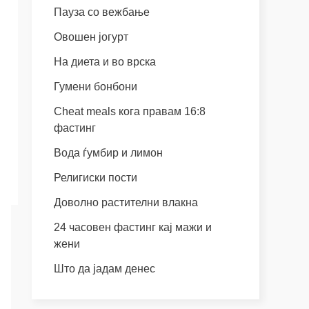
Пауза со вежбање
Овошен јогурт
На диета и во врска
Гумени бонбони
Cheat meals кога правам 16:8
фастинг
Вода ѓумбир и лимон
Религиски пости
Доволно растителни влакна
24 часовен фастинг кај мажи и
жени
Што да јадам денес