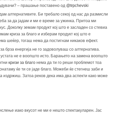
ладувачи? – прашање поставено од
@trpchevski
ледам алтернативите. Би требало секој од нас да размисли
еба за да јадам и ми е време за ужинка. Притоа ми
кус. Доколку земам продукт кој што е засладен со стевиа
 имам криза за благо и изберам продукт кој што е
ема шеќер, тогаш нема да постигнам никаков ефект.
 за брза енергија не го задоволуваш со алтернатива.
о устата не е воопшто исто. Барањето на замена воопшто
антни
кризи за благо
нема да ти го реши проблемот тоа
натаму ќе ти се јаде благо. Можеби ќе стегнеш заби и
да издржиш. Затоа реков дека има два аспекти како може
слење иако вкусот не ми е нешто спектакуларен. Јас