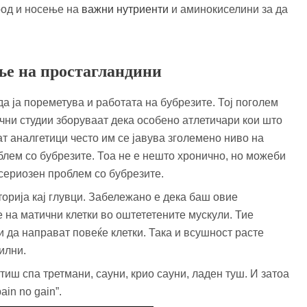
род и носење на
важни нутриенти
и аминокиселини за да
ње на простагландини
 ја пореметува и работата на бубрезите. Тој поголем
учни студии зборуваат дека особено атлетичари кои што
ат аналгетици често им се јавува зголемено ниво на
блем со бубрезите. Тоа не е нешто хронично, но можеби
сериозен проблем со бубрезите.
орија кај глувци. Забележано е дека баш овие
на матични клетки во оштететените мускули. Тие
и да направат повеќе клетки. Така и всушност расте
илни.
тиш спа третмани, сауни, крио сауни, ладен туш. И затоа
in no gain”.