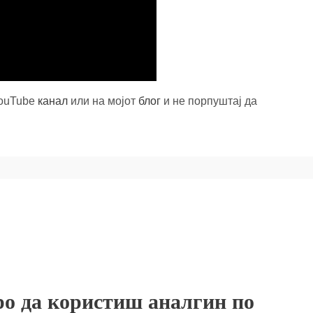
YouTube
канал
или на мојот
блог
и не порпуштај да
ро да користиш аналгин по