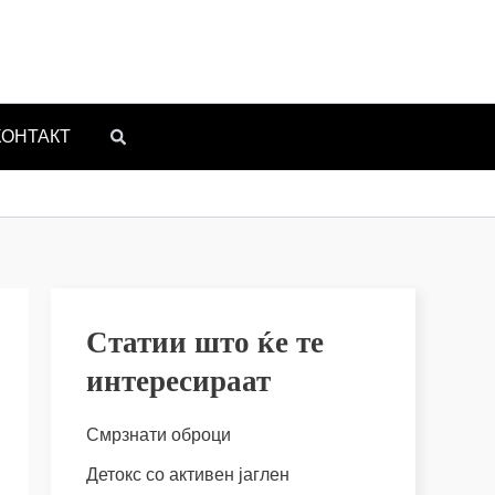
КОНТАКТ
Статии што ќе те
интересираат
Смрзнати оброци
Детокс со активен јаглен