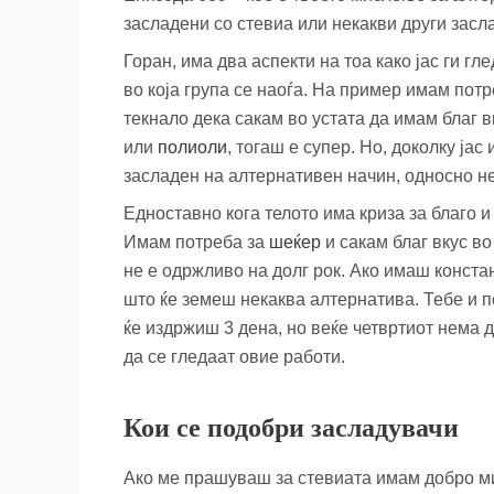
засладени со стевиа или некакви други зас
Горан, има два аспекти на тоа како јас ги г
во која група се наоѓа. На пример имам потр
текнало дека сакам во устата да имам благ в
или
полиоли
, тогаш е супер. Но, доколку јас
засладен на алтернативен начин, односно н
Едноставно кога телото има криза за благо и
Имам потреба за
шеќер
и сакам благ вкус в
не е одржливо на долг рок. Ако имаш конст
што ќе земеш некаква алтернатива. Тебе и по
ќе издржиш 3 дена, но веќе четвртиот нема 
да се гледаат овие работи.
Кои се подобри засладувачи
Aко ме прашуваш за стевиата имам добро ми