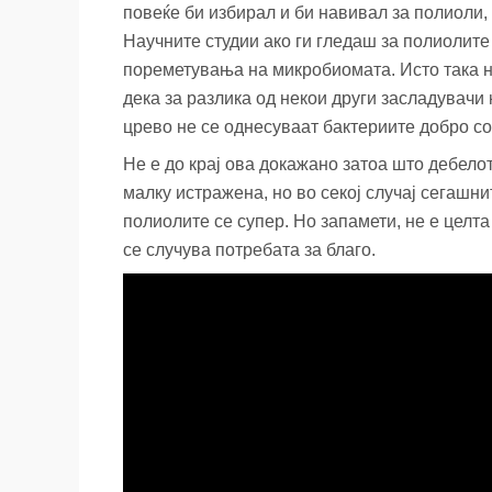
повеќе би избирал и би навивал за полиоли,
Научните студии ако ги гледаш за полиолите
пореметувања на микробиомата. Исто така н
дека за разлика од некои други засладувачи
црево не се однесуваат бактериите добро со
Не е до крај ова докажано затоа што дебело
малку истражена, но во секој случај сегашн
полиолите се супер. Но запамети, не е целта
се случува потребата за благо.