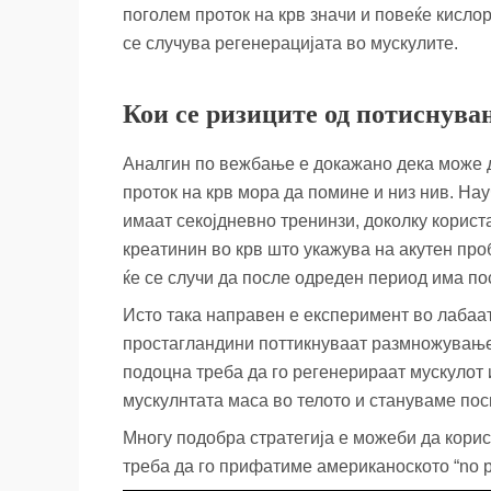
поголем проток на крв значи и повеќе кисло
се случува регенерацијата во мускулите.
Кои се ризиците од потиснува
Аналгин по вежбање е докажано дека може да
проток на крв мора да помине и низ нив. На
имаат секојдневно тренинзи, доколку корист
креатинин во крв што укажува на акутен про
ќе се случи да после одреден период има по
Исто така направен е експеримент во лабаат
простагландини поттикнуваат размножување 
подоцна треба да го регенерираат мускулот 
мускулнтата маса во телото и стануваме пос
Многу подобра стратегија е можеби да корис
треба да го прифатиме американоското “no pa