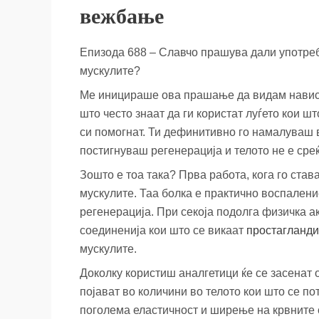
вежбање
Епизода 688 – Славчо прашува дали употреб
мускулите?
Mе иницираше ова прашање да видам навист
што често знаат да ги користат луѓето кои ш
си помогнат. Ти дефинитивно го намалуваш в
постигнуваш регенерација и телото не е среќ
Зошто е тоа така? Прва работа, кога го ста
мускулите. Таа болка е практично воспалени
регенерација. При секоја подолга физичка а
соединенија кои што се викаат
простагланд
мускулите.
Доколку користиш аналгетици ќе се засенат 
појават во количини во телото кои што се 
поголема еластичност и ширење на крвните с