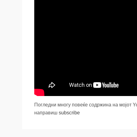
Погледни многу повеќе содржина на мојот 
направиш
subscribe