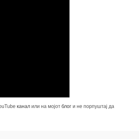
YouTube
канал
или на мојот
блог
и не порпуштај да