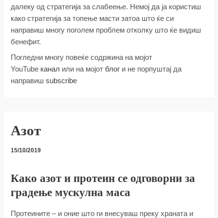
далеку од стратегија за слабеење. Немој да ја користиш
како стратегија за топење масти затоа што ќе си
направиш многу поголем проблем отколку што ќе видиш
бенефит.
Погледни многу повеќе содржина на мојот
YouTube
канал
или на мојот
блог
и не порпуштај да
направиш
subscribe
Азот
15/10/2019
Како азот и протеин се одговорни за
градење мускулна маса
Протеините – и оние што ги внесуваш преку храната и