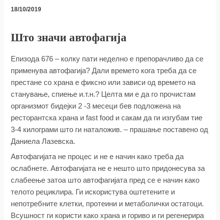
18/10/2019
Што значи автофагија
Епизода 676 – колку пати неделно е препорачливо да се
применува автофагија? Дали времето кога треба да се
престане со храна е фиксно или зависи од времето на
станување, спиење и.т.н.? Целта ми е да го прочистам
организмот бидејки 2 -3 месеци бев подложена на
ресторантска храна и fast food и сакам да ги изгубам тие
3-4 килограми што ги наталожив. – прашање поставено од
Даниела Лазевска.
Автофагијата не процес и не е начин како треба да
ослабнете. Автофагијата не е нешто што придонесува за
слабеење затоа што автофагијата пред се е начин како
телото рециклира. Ги искористува оштетените и
непотребните клетки, протеини и метаболички остатоци.
Всушност ги користи како храна и гориво и ги регенерира