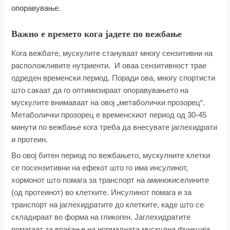
опоравување
.
Важно е времето кога јадете по вежбање
Кога вежбате, мускулите стануваат многу сензитивни на
расположливите нутриенти. И оваа сензитивност трае
одреден временски период. Поради ова, многу спортисти
што сакаат да го оптимизираат опоравувањето на
мускулите внимаваат на овој „метаболички прозорец“.
Метаболички прозорец е временскиот период од 30-45
минути по вежбање кога треба да внесувате јаглехидрати
и протеин.
Во овој битен период по вежбањето, мускулните клетки
се посензитивни на ефекот што го има инсулинот,
хормонот што помага за транспорт на аминокиселините
(од протеинот) во клетките. Инсулинот помага и за
транспорт на јаглехидратите до клетките, каде што се
складираат во форма на гликоген. Јаглехидратите
помагаат за враќање на нормалната мускулна функција