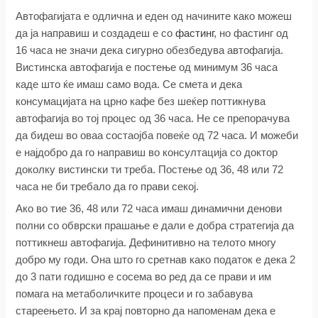
Автофагијата е одлична и еден од начините како можеш
да ја направиш и создадеш е со
фастинг
, но фастинг од
16 часа не значи дека сигурно обезбедува автофагија.
Вистинска автофагија е постење од минимум 36 часа
каде што ќе имаш само вода. Се смета и дека
консумацијата на црно кафе без шеќер поттикнува
автофагија во тој процес од 36 часа. Не се препорачува
да бидеш во оваа состаојба повеќе од 72 часа. И можеби
е најдобро да го направиш во консултација со доктор
доколку вистински ти треба. Постење од 36, 48 или 72
часа не би требало да го прави секој.
Ако во тие 36, 48 или 72 часа имаш динамични денови
полни со обврски прашање е дали е добра стратегија да
поттикнеш автофагија. Дефинитивно на телото многу
добро му годи. Она што го сретнав како податок е дека 2
до 3 пати годишно е сосема во ред да се прави и им
помага на метаболичките процеси и го забавува
стареењето. И за крај повторно да напоменам дека е