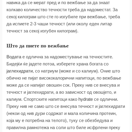
навика да се мерат пред и по вежбање за да знаат
колкаво количество течности треба да надоместат. За
секој килограм што сте го изгубиле при вежбање, треба
да испиете 2-3 чаши течност (или околу еден литар
течност за секој изгубен килограм).
Што да пиете по вежбање
Водата
е одлична за надоместување на течностите.
Бидејќи ќе јадете потоа, изберете храна богата со
јаглехидрати
, со натриум (може и со калиум). Оние што
обично не пијат висококалорични напитоци, по вежбање
може да се напијат овошен сок. Преку нив се внесува и
течност и јаглехидрати, а во зависност од овошјето, и
калиум. Спортските напитоци како
hydrate
се одлични.
Преку нив не само што се внесува течност и јаглехидрати
(некои од нив дури содржат и мала количина протеин,
која му е потребна на телото), туку се обезбедува и
правилна рамнотежа на соли што биле исфрлени преку