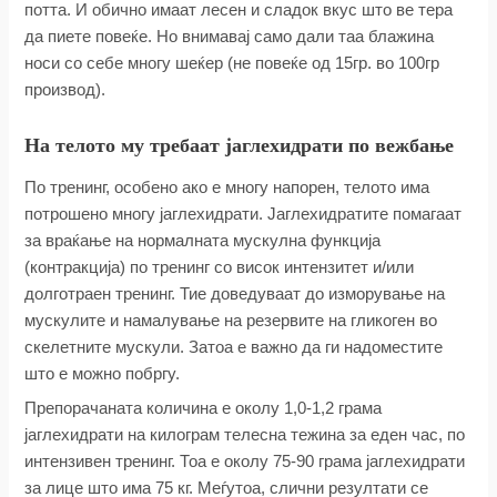
потта. И обично имаат лесен и сладок вкус што ве тера
да пиете повеќе. Но внимавај само дали таа блажина
носи со себе многу шеќер (не повеќе од 15гр. во 100гр
производ).
На телото му требаат јаглехидрати по вежбање
По тренинг, особено ако е многу напорен, телото има
потрошено многу јаглехидрати. Јаглехидратите помагаат
за враќање на нормалната мускулна функција
(контракција) по тренинг со висок интензитет и/или
долготраен тренинг. Тие доведуваат до изморување на
мускулите и намалување на резервите на гликоген во
скелетните мускули. Затоа е важно да ги надоместите
што е можно побргу.
Препорачаната количина е околу 1,0-1,2 грама
јаглехидрати на килограм телесна тежина за еден час, по
интензивен тренинг. Тоа е околу 75-90 грама јаглехидрати
за лице што има 75 кг. Меѓутоа, слични резултати се