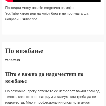
Погледни многу повеќе содржина на мојот
YouTube
канал
или на мојот
блог
и не порпуштај да
направиш
subscribe
По вежбање
21/10/2019
Што е важно да надоместиш по
вежбање
По вежбање, преку потењето се исфрлаат важни соли од
телото, како што се: натриум и калиум, кои треба да се
надоместат. Многу професионални спортисти имаат