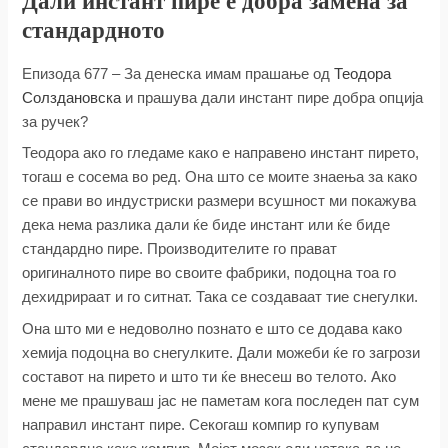
Дали инстант пире е добра замена за
стандардното
Епизода 677 – За денеска имам прашање од
Теодора
Солздановска
и прашува дали инстант пире добра опција
за ручек?
Теодора ако го гледаме како е направено инстант пирето,
тогаш е сосема во ред. Она што се моите знаења за како
се прави во индустриски размери всушност ми покажува
дека нема разлика дали ќе биде инстант или ќе биде
стандардно пире. Производителите го прават
оригиналното пире во своите фабрики, подоцна тоа го
дехидрираат и го ситнат. Така се создаваат тие снегулки.
Она што ми е недоволно познато е што се додава како
хемија подоцна во снегулките. Дали можеби ќе го загрози
составот на пирето и што ти ќе внесеш во телото. Ако
мене ме прашуваш јас не паметам кога последен пат сум
направил инстант пире. Секогаш компир го купувам