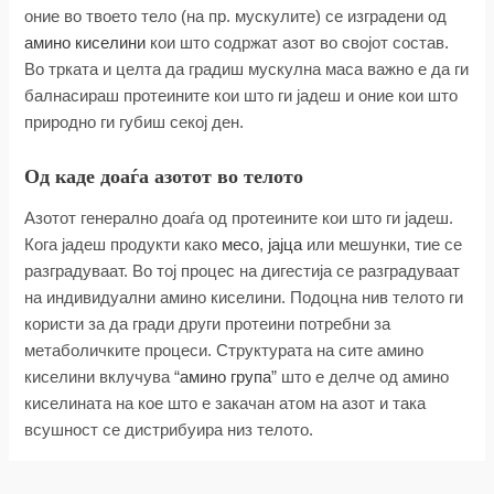
оние во твоето тело (на пр. мускулите) се изградени од
амино киселини
кои што содржат азот во својот состав.
Во трката и целта да градиш мускулна маса важно е да ги
балнасираш протеините кои што ги јадеш и оние кои што
природно ги губиш секој ден.
Од каде доаѓа азотот во телото
Азотот генерално доаѓа од протеините кои што ги јадеш.
Кога јадеш продукти како
месо
,
јајца
или мешунки, тие се
разградуваат. Во тој процес на дигестија се разградуваат
на индивидуални амино киселини. Подоцна нив телото ги
користи за да гради други протеини потребни за
метаболичките процеси. Структурата на сите амино
киселини вклучува “
амино група
” што е делче од амино
киселината на кое што е закачан атом на азот и така
всушност се дистрибуира низ телото.
Што значи азотен баланс