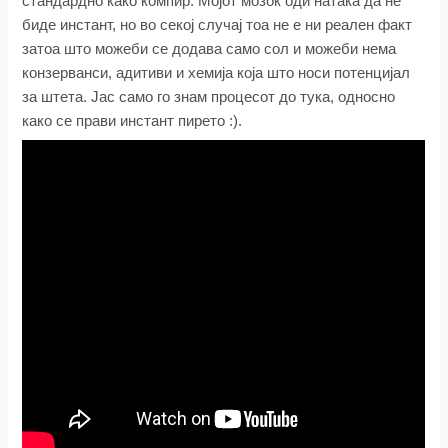
стандардно како компир. Мојот мозок оди натака да не
биде инстант, но во секој случај тоа не е ни реален факт
затоа што можеби се додава само сол и можеби нема
конзерванси, адитиви и хемија која што носи потенцијал
за штета. Јас само го знам процесот до тука, односно
како се прави инстант пирето :).