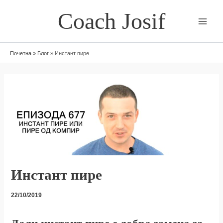
Skip
Coach Josif
to
content
Почетна
»
Блог
»
Инстант пире
Инстант пире
22/10/2019