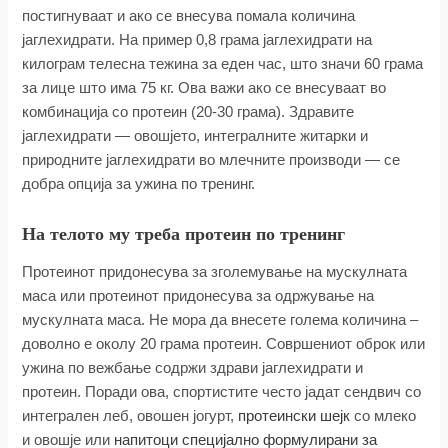
постигнуваат и ако се внесува помала количина
јаглехидрати. На пример 0,8 грама јаглехидрати на
килограм телесна тежина за еден час, што значи 60 грама
за лице што има 75 кг. Ова важи ако се внесуваат во
комбинација со протеин (20-30 грама). Здравите
јаглехидрати — овошјето, интегралните житарки и
природните јаглехидрати во млечните производи — се
добра опција за ужина по тренинг.
На телото му треба протеин по тренинг
Протеинот придонесува за зголемување на мускулната
маса или протеинот придонесува за одржување на
мускулната маса. Не мора да внесете голема количина –
доволно е околу 20 грама протеин. Совршениот оброк или
ужина по вежбање содржи здрави јаглехидрати и
протеин. Поради ова, спортистите често јадат сендвич со
интегрален леб, овошен јогурт,
протеински шејк
со млеко
и овошје или
напитоци специјално формулирани за