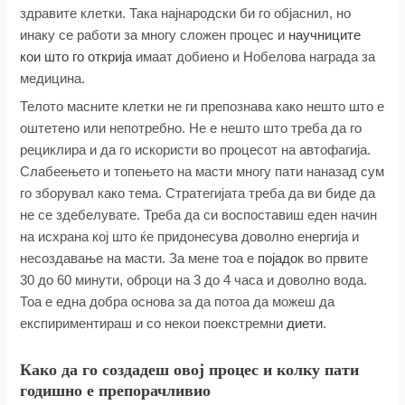
здравите клетки. Така најнародски би го објаснил, но
инаку се работи за многу сложен процес и
научниците
кои што го открија
имаат добиено и Нобелова награда за
медицина.
Телото масните клетки не ги препознава како нешто што е
оштетено или непотребно. Не е нешто што треба да го
рециклира и да го искористи во процесот на автофагија.
Слабеењето и топењето на масти многу пати наназад сум
го зборувал како тема. Стратегијата треба да ви биде да
не се здебелувате. Треба да си воспоставиш еден начин
на исхрана кој што ќе придонесува доволно енергија и
несоздавање на масти. За мене тоа е
појадок
во првите
30 до 60 минути, оброци на 3 до 4 часа и доволно вода.
Тоа е една добра основа за да потоа да можеш да
експириментираш и со некои поекстремни
диети
.
Како да го создадеш овој процес и колку пати
годишно е препорачливио