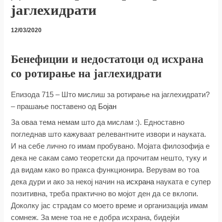
јаглехидрати
12/03/2020
Бенефиции и недостатоци од исхрана
со ротирање на јаглехидрати
Епизода 715 – Што мислиш за ротирање на јаглехидрати?
– прашање поставено од
Бојан
За оваа тема немам што да мислам :). Едноставно
погледнав што кажуваат релевантните извори и наукатa.
И на себе лично го имам пробувано. Мојата филозофија е
дека не сакам само теоретски да прочитам нешто, туку и
да видам како во пракса функционира. Верувам во тоа
дека дури и ако за некој начин на
исхрана
науката е супер
позитивна, треба практично во мојот ден да се вклопи.
Доколку јас страдам со моето време и организација имам
сомнеж. За мене тоа не е добра исхрана, бидејќи