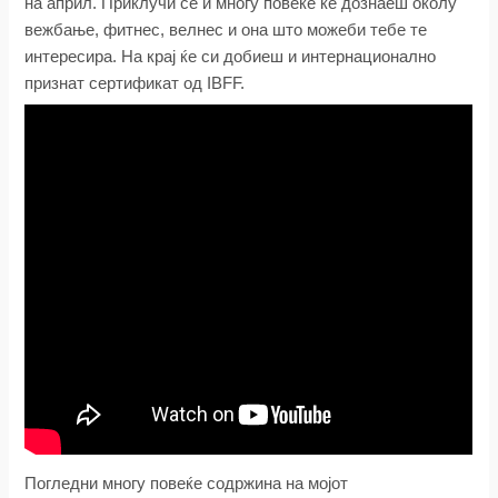
на април. Приклучи се и многу повеќе ќе дознаеш околу
вежбање, фитнес, велнес и она што можеби тебе те
интересира. На крај ќе си добиеш и интернационално
признат сертификат од IBFF.
Погледни многу повеќе содржина на мојот