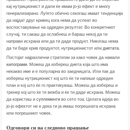
кај нутриционист и дали ќе имам јо-јо ефект е многу
генерализирано. Луѓето обично секогаш имаат тенденција
да најдат друг кривец кога нема да успеат во
воспоставување на одреден резултат. Во конкретниот
случај, ти сакаш да ослабнеш и бараш некој да ти
направи исхрана или да ти даде продукт. Никогаш нема
да ти биде крив продуктот, нутриционистот или
диетата
.
Постојат најразлични стратегии за како човек да намали
килограми
. Можеш да избереш диета која што има
некакво име и е популарна во заедницата. Или пак да
избереш нутриционист кој што ќе ти напише одреден
план и кој што ќе го практикуваш. Можеш да избереш и
тренер кој што ќе те вежба и ќе ти даде исхрана. Можеш
да користиш и
суплементи
во сето тоа. Целата идеја во
јо-јо ефектот не е дека ти ја имаш погрешната исхрана
или погрешниот човек.
Одговори си на следново прашање