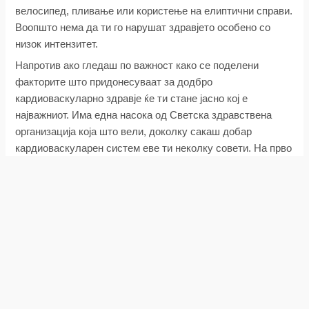
велосипед, пливање или користење на елиптични справи.
Воопшто нема да ти го нарушат здравјето особено со
низок интензитет.
Напротив ако гледаш по важност како се поделени
факторите што придонесуваат за додбро
кардиоваскуларно здравје ќе ти стане јасно кој е
најважниот. Има една насока од Светска здравствена
организација која што вели, доколку сакаш добар
кардиоваскуларен систем еве ти неколку совети. На прво
место од тие совети се наоѓаат кардио вежби. И тоа
подразбира токму вежби со низок интензитет како
пешачење, возење на велосипед, качување на скали.
Ова е практичен фитнес кој што секој од нас може да го
практикува. Особено доколку смета дека нема време да
оди во теретани или да оди во вежбални и да го
инвестира времето во вежбање.
Така да воопшто не се плаши. Нема шанси да се случи
нарушување на здравјето. Вежбањето на кардио вежби