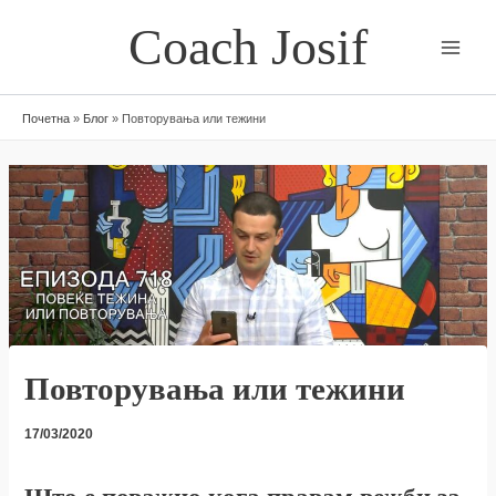
Skip
Coach Josif
to
content
Почетна
»
Блог
»
Повторувања или тежини
Повторувања или тежини
17/03/2020