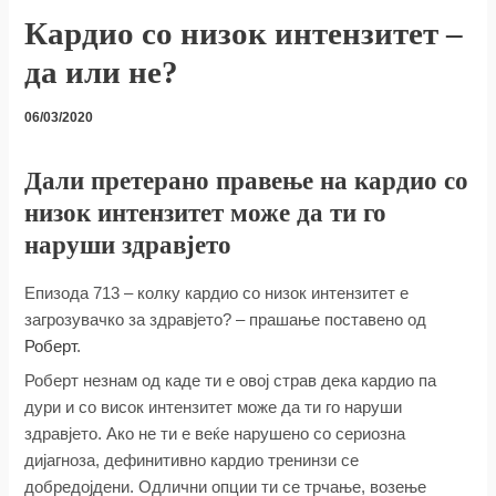
Кардио со низок интензитет –
да или не?
06/03/2020
Дали претерано правење на кардио со
низок интензитет може да ти го
наруши здравјето
Епизода 713 – колку кардио со низок интензитет е
загрозувачко за здравјето? – прашање поставено од
Роберт
.
Роберт незнам од каде ти е овој страв дека кардио па
дури и со висок интензитет може да ти го наруши
здравјето. Ако не ти е веќе нарушено со сериозна
дијагноза, дефинитивно кардио тренинзи се
добредојдени. Одлични опции ти се трчање, возење