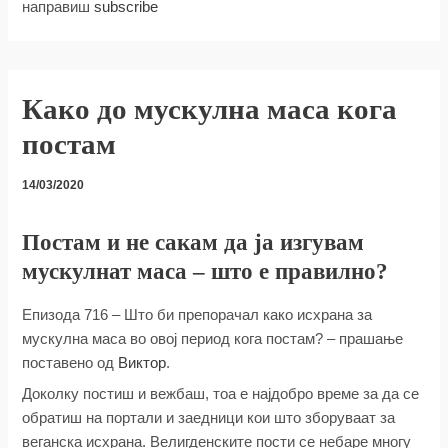
направиш
subscribe
Како до мускулна маса кога
постам
14/03/2020
Постам и не сакам да ја изгувам
мускулнат маса – што е правилно?
Епизода 716 – Што би препорачал како исхрана за
мускулна маса во овој период кога постам? – прашање
поставено од
Виктор
.
Доколку постиш и вежбаш, тоа е најдобро време за да се
обратиш на портали и заедници кои што зборуваат за
веганска исхрана. Велигденските пости се небаре многу