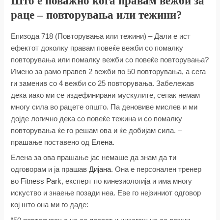
Што е поважно кога правам вежби за
раце – повторувања или тежини?
Епизода 718 (Повторувања или тежини) – Дали е ист
ефектот доколку правам повеќе вежби со помалку
повторувања или помалку вежби со повеќе повторувања?
Имено за рамо правев 2 вежби по 50 повторувања, а сега
ги заменив со 4 вежби со 25 повторувања. Забележав
дека иако ми се издефинирани мускулите, сепак немам
многу сила во рацете општо. Па деновиве мислев и ми
дојде логично дека со повеќе тежина и со помалку
повторувања ќе го решам ова и ќе добијам сила. –
прашање поставено од
Елена
.
Елена за ова прашање јас немаше да знам да ти
одговорам и ја прашав
Дијана
. Она е персонален тренер
во
Fitness Park
, експерт по кинезиологија и има многу
искуство и знаење позади неа. Еве го нејзиниот одговор
кој што она ми го даде: