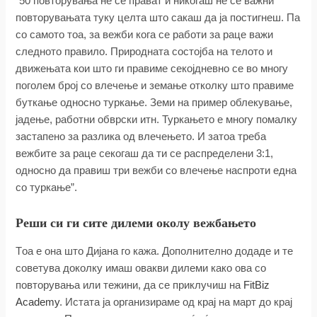
“50 повторувања не се прават и никогаш не се важни
повторувањата туку целта што сакаш да ја постигнеш. Па
со самото тоа, за вежби кога се работи за раце важи
следното правило. Природната состојба на телото и
движењата кои што ги правиме секојдневно се во многу
поголем број со влечење и земање отколку што правиме
буткање односно туркање. Земи на пример облекување,
јадење, работни обврски итн. Туркањето е многу помалку
застапено за разлика од влечeњето. И затоа треба
вежбите за раце секогаш да ти се распределени 3:1,
односно да правиш три вежби со влечење наспроти една
со туркање”.
Реши си ги сите дилеми околу вежбањето
Tоа е она што Дијана го кажа. Дополнително додаде и те
советува доколку имаш овакви дилеми како ова со
повторувања или тежини, да се приклучиш на
FitBiz
Academy
. Истата ја организираме од крај на март до крај