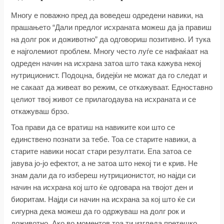
Многу е поважно пред да воведеш одредени навики, на
прашањето “Дали предлог исхраната можеш да ја правиш
на долг рок и доживотно” да одговориш позитивно. И тука
е најголемиот проблем. Mногу често луѓе се нафаќаат на
одреден начин на исхрана затоа што така кажува некој
нутриционист. Подоцна, бидејќи не можат да го следат и
не сакаат да живеат во режим, се откажуваат. Едноставно
целиот твој живот се прилагодаува на исхраната и се
откажуваш брзо.
Тоа прави да се вратиш на навиките кои што се
единствено познати за тебе. Тоа се старите навики, а
старите навики носат стари резултати. Епа затоа се
јавува јо-јо ефектот, а не затоа што некој ти е крив. Не
знам дали да го избереш нутриционистот, но најди си
начин на исхрана кој што ќе одговара на твојот ден и
биоритам. Најди си начин на исхрана за кој што ќе си
сигурна дека можеш да го одржуваш на долг рок и
доживотно. Ако во моментов тоа ти изгледа претешко,