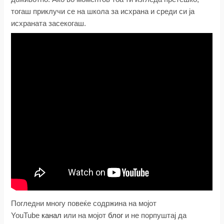
тогаш приклучи се на школа за исхрана и среди си ја
исхраната засекогаш.
Погледни многу повеќе содржина на мојот
YouTube
канал
или на мојот
блог
и не порпуштај да