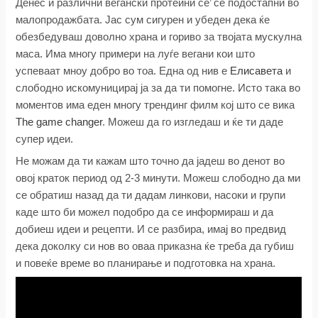
Денес и различни вегански протеини се’ се подостапни во
малопродажбата. Jас сум сигурен и убеден дека ќе
обезбедуваш доволно храна и гориво за твојата мускулна
маса. Има многу примери на луѓе вегани кои што
успеваат мноу добро во тоа. Една од нив е
Елисавета
и
слободно искомуницирај ја за да ти помогне. Исто така во
моментов има еден многу трендинг филм кој што се вика
The game changer
. Mожеш да го изгледаш и ќе ти даде
супер идеи.
Не можам да ти кажам што точно да јадеш во денот во
овој краток период од 2-3 минути. Можеш слободно да ми
се обратиш назад да ти дадам линкови, насоки и групи
каде што би можел подобро да се информираш и да
добиеш идеи и рецепти. И се разбира, имај во предвид
дека доколку си нов во оваа приказна ќе треба да губиш
и повеќе време во планирање и подготовка на храна.