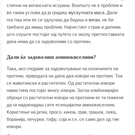
слични на веганската исхрана. Воопшто не е проблем и
во такви услови да ја градиш
мускулната маса
. Дали
постиш или ќе се одлучиш да бидеш и
веган
, не би
требало да имаш проблем. Најчестиот страв и дилема
што сеуште постојат кај луѓето се околу претпоставката
дека нема да се задоволиме со протеин.
Дали ќе задоволиш аминокиселини?
Така, ако гледаме за задоволување на количините на
протеин, природата ни дала два извори на протеин. Тоа
се животински и растителен. Од растителни извори
навистина постојат многу извори. Затоа комбинирајќи
оброци со растителни извори на протеини ќе ти помогне
да ги надокнадиш сите есенцијални аминокиселини.
Користење на јатки, просо, киноа, грав, грашок, леќа,
боранија, печурки, тофу, соја и.т.н. се само дел од тие
извори.