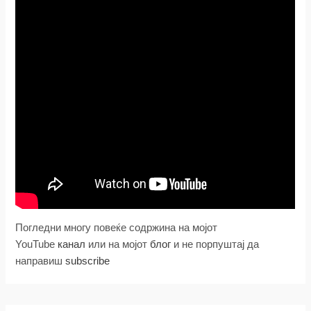
Погледни многу повеќе содржина на мојот
YouTube
канал
или на мојот
блог
и не порпуштај да
направиш
subscribe