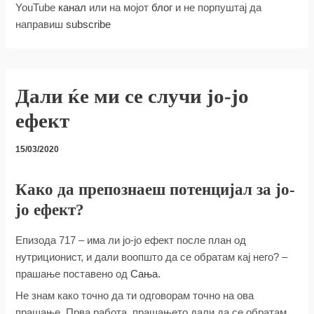
YouTube
канал
или на мојот
блог
и не порпуштај да
направиш
subscribe
Дали ќе ми се случи јо-јо
ефект
15/03/2020
Како да препознаеш потенцијал за јо-
јо ефект?
Епизода 717 – има ли јо-јо ефект после план од
нутриционист, и дали воопшто да се обратам кај него? –
прашање поставено од
Сања
.
Не знам како точно да ти одговорам точно на ова
прашање. Прва работа, прашањето дали да се обратам