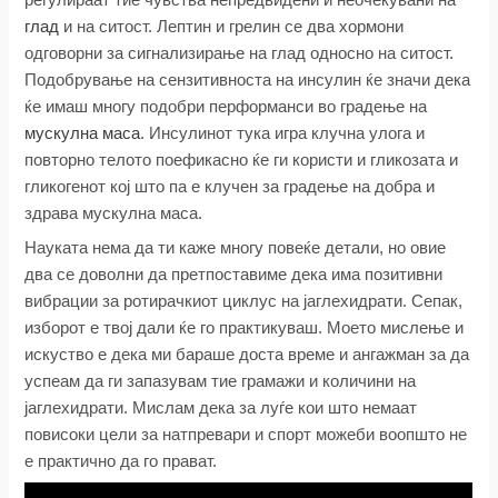
глад
и на ситост. Лептин и грелин се два хормони
одговорни за сигнализирање на глад односно на ситост.
Подобрување на сензитивноста на инсулин ќе значи дека
ќе имаш многу подобри перформанси во градење на
мускулна маса
. Инсулинот тука игра клучна улога и
повторно телото поефикасно ќе ги користи и гликозата и
гликогенот кој што па е клучен за градење на добра и
здрава мускулна маса.
Науката нема да ти каже многу повеќе детали, но овие
два се доволни да претпоставиме дека има позитивни
вибрации за ротирачкиот циклус на јаглехидрати. Сепак,
изборот е твој дали ќе го практикуваш. Моето мислење и
искуство е дека ми бараше доста време и ангажман за да
успеам да ги запазувам тие грамажи и количини на
јаглехидрати. Мислам дека за луѓе кои што немаат
повисоки цели за натпревари и спорт можеби воопшто не
е практично да го прават.