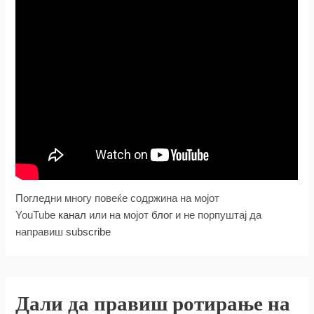
Погледни многу повеќе содржина на мојот
YouTube
канал
или на мојот
блог
и не порпуштај да
направиш
subscribe
Дали да правиш ротирање на