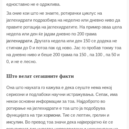
едноставно не е одржлива.
За оние кои што не знаете, ротирачки циклус на
јаглехидрати подразбира на неделно или дневно ниво да
правите ротација на јаглехидратите. На пример оваа цела
недела или ден ќе јадам дневно по 200 грама
јаглехидрати
. Другата недела или ден 150 се додека не
стигнам до 0 и потоа пак од ново. Јас го пробав токму тоа
на дневно ниво и беше 200 грама па 150 , па 100 , па 50 и
0, и не е лесно.
Што велат сегашните факти
Она што науката го кажува е дека сеуште нема некој
сериозни и подлабоки научни истражувања. Сепак, има
некои основни информации за тоа. Најдоброто во
ротирање на јаглехидрати е тоа што ја подобрува
функцијата на три
хормони
. Тие се лептин, грелин и
инсулин
. Во превод тоа значи дека најверојатно ќе се
регулираат тие чувства непредвидени и неочекувани на