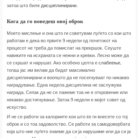
затоа што биле
дисциплинирани
.
Кога да го воведеш овој оброк
Моето мислење и она што ги советувам луѓето со кои што
работам е дека во првите 9 недели од почетокот на
процесот не треба да помислат на прекршок. Сеуште
навиките на исхраната се нежни и кревки. Лесно може да
се скршат и нарушат. Ако особено целта е
слабеење
,
тогаш јас им велам да бидат максимално
дисциплинирани и воопшто да не посегнуваат по никакво
наградување. Една недела дисциплина не заслужува
награда. Сепак да не се лажеме тоа не е откровение или
некакво достигнување. Затоа 9 недели е мојот совет од
искуство.
И не се работи за калориите кои што ќе ги внесете со тој
оброк и со тоа задоволство. Се работи за самодовербата
која што ние луѓето знаеме да си ја нарушиме или да си ја