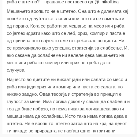
риба е штетно? – прашање поставено од
@_nikoll.ina
Мешањето воопшто не е штетно. Она што е дилемата кај
повеќето од луѓето се гласини кои што ни се наметнати
од порано. Кога се работи за мешање на месо или риба
со јаглехидрати како што се леб, ориз, компир и паста е
од причина што најчесто сме го среќавале во диети. Ни
се промовирало како успешна стратегија за слабеење. И,
ако сакаме да ослабнеме ни велеле дека мешањето на
месо или риба со компир или ориз не треба да се
случува.
Најчесто во диетите ни викаат јади или салата со месо и
риба или јади ориз или компир или паста со салата, но
никако заедно. Оваа теорија и стратегија во принцип е
глупост за мене. Има логика доколку сакаш да слабееш и
тоа да биде побрзо, но нема никаква логика дека ако ги
мешаш нема да ослабнеш. Исто така нема логика дека е
штетно. Не е воопшто штетно затоа што на крај на денот
ти никаде во природата не наоѓаш едно нутритивни