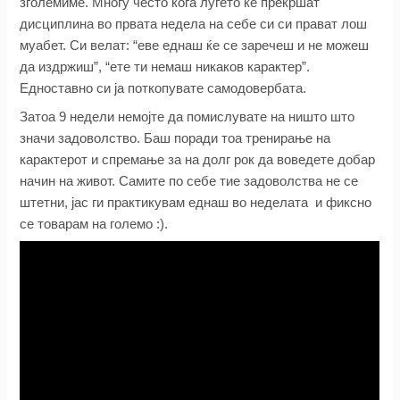
зголемиме. Многу често кога луѓето ќе прекршат
дисциплина во првата недела на себе си си прават лош
муабет. Си велат: “еве еднаш ќе се заречеш и не можеш
да издржиш”, “ете ти немаш никаков карактер”.
Едноставно си ја поткопувате самодовербата.
Затоа 9 недели немојте да помислувате на ништо што
значи задоволство. Баш поради тоа тренирање на
карактерот и спремање за на долг рок да воведете добар
начин на живот. Самите по себе тие задоволства не се
штетни, јас ги практикувам еднаш во неделата и фиксно
се товарам на големо :).