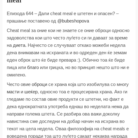
meal
Епизода 644 – Дали cheat meal е штетен и опасен? –
прашање поставено од
@bubeshopova
Cheat meal за оние кои не знаете се оние оброци односно
задоволства кои што често луѓето си ги даваат за време
на
диета
. Најчесто се случуваат откако можеби недела
дена внимавам на исхраната и во одреден ден ќе земам
еден оброк што ќе биде превара :). Обично тоа ќе биде
пица или
благо
или грицка, но во принцип нешто што ни е
омилено.
Често овие
оброци
се храна која што изобилува со многу
масти
и
шеќер
, односно тоа е процесирана храна. Ако ги
гледаме по состав овие продукти се штетни, но факт е
дека еднократната употреба еднаш во неделата нема да
направи голема штета. Се разбира ова важи доколку
навистина сме доследни на добар начин на исхрана во
текот на цела недела. Оваа филозофија на cheat meals е
воведена поради тоа што луѓето сакаат некаква награда