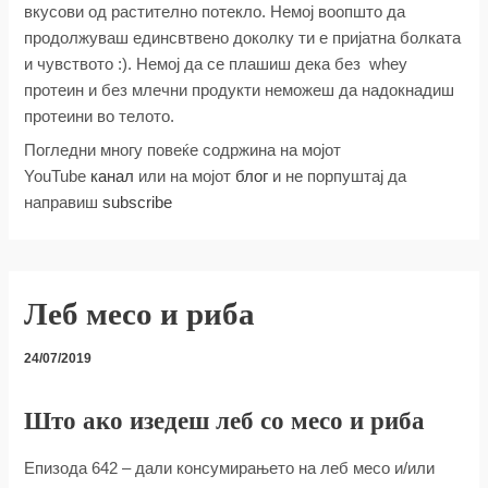
вкусови од растително потекло. Немој воопшто да
продолжуваш единсвтвено доколку ти е пријатна болката
и чувството :). Немој да се плашиш дека без whey
протеин и без млечни продукти неможеш да надокнадиш
протеини во телото.
Погледни многу повеќе содржина на мојот
YouTube
канал
или на мојот
блог
и не порпуштај да
направиш
subscribe
Леб месо и риба
24/07/2019
Што ако изедеш леб со месо и риба
Епизода 642 – дали консумирањето на леб месо и/или