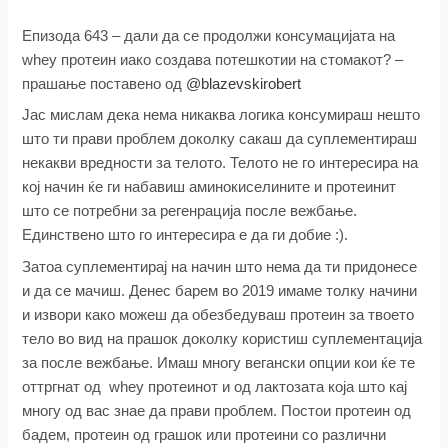
Епизода 643 – дали да се продолжи консумацијата на
whey протеин иако создава потешкотии на стомакот? –
прашање поставено од
@blazevskirobert
Jас мислам дека нема никаква логика консумираш нешто
што ти прави проблем доколку сакаш да суплементираш
некакви вредности за телото. Телото не го интересира на
кој начин ќе ги набавиш аминокиселините и протеинит
што се потребни за регенрација после вежбање.
Единствено што го интересира е да ги добие :).
Затоа суплементирај на начин што нема да ти придонесе
и да се мачиш. Денес барем во 2019 имаме толку начини
и извори како можеш да обезбедуваш протеин за твоето
тело во вид на прашок доколку користиш суплементација
за после вежбање. Имаш многу вегански опции кои ќе те
оттргнат од whey протеинот и од лактозата која што кај
многу од вас знае да прави проблем. Постои протеин од
бадем, протеин од грашок или протеини со различни