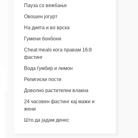
Пауза со вежбање
Овошен јогурт
На диета и во врска
Гумени бонбони
Cheat meals кога правам 16:8
фастинг
Вода ѓумбир и лимон
Религиски пости
Доволно растителни влакна
24 часовен фастинг кај мажи и
жени
Што да јадам денес