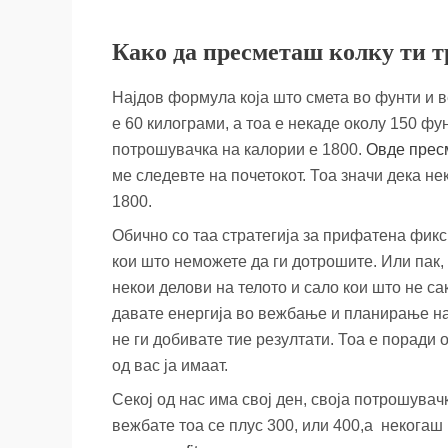
Како да пресметаш колку ти т
Најдов формула која што смета во фунти и в
е 60 килограми, а тоа е некаде околу 150 ф
потрошувачка на калории е 1800.
Овде пресм
ме следевте на почетокот. Тоа значи дека не
1800.
Обично со таа стратегија за прифатена фик
кои што неможете да ги дотрошите. Или пак, 
некои делови на телото и сало кои што не са
давате енергија во вежбање и планирање на
не ги добивате тие резултати. Тоа е поради
од вас ја имаат.
Секој од нас има свој ден, своја потрошувач
вежбате тоа се плус 300, или 400,а некогаш