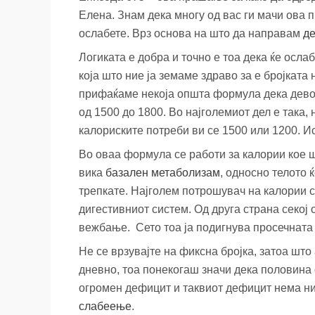
Елена. Знам дека многу од вас ги мачи ова 
ослабете. Врз основа на што да направам
д
Логиката е добра и точно е тоа дека ќе осла
која што ние ја земаме здраво за е бројката
прифаќаме некоја општа формула дека девој
од 1500 до 1800. Во најголемиот дел е така, 
калориските потреби ви се 1500 или 1200. И
Во оваа формула се работи за калории кое 
вика
базален метаболизам
, односно телото 
трепкате. Најголем потрошувач на калории с
дигестивниот систем. Од друга страна секој 
вежбање. Сето тоа ја подигнува просечната
Не се врзувајте на фиксна бројка, затоа што
дневно, тоа понекогаш значи дека половина о
огромен дефицит и таквиот дефицит нема ни
слабеење
.