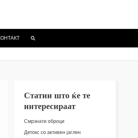
КОНТАКТ
Статии што ќе те
интересираат
Смрзнати оброци
Детокс со активен јаглен