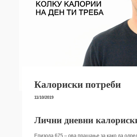
Калориски потреби
11/10/2019
Лични дневни калориск
Епизода 675 – oва прашање за како да одред