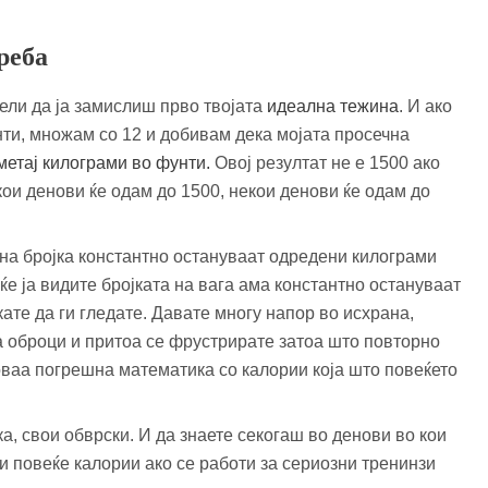
реба
ели да ја замислиш прво твојата
идеална тежина
. И ако
унти, множам со 12 и добивам дека мојата просечна
етај килограми во фунти.
Овој резултат не е 1500 ако
кои денови ќе одам до 1500, некои денови ќе одам до
сна бројка константно остануваат одредени килограми
ќе ја видите бројката на вага ама константно остануваат
кате да ги гледате. Давате многу напор во исхрана,
 оброци и притоа се фрустрирате затоа што повторно
 оваа погрешна математика со калории која што повеќето
ка, свои обврски. И да знаете секогаш во денови во кои
 и повеќе калории ако се работи за сериозни тренинзи