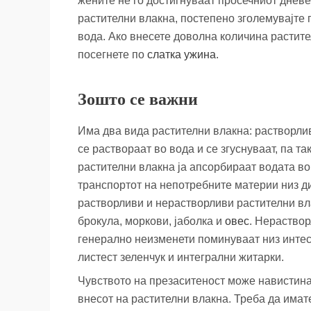
жените не го достигнуваат просечниот днев
растителни влакна, постепено зголемувајте 
вода. Ако внесете доволна количина растит
посегнете по
слатка ужина
.
Зошто се важни
Има два вида растителни влакна: растворли
се раствораат во вода и се згуснуваат, па т
растителни влакна ја апсорбираат водата во 
транспортот на непотребните материи низ ди
растворливи и нерастворливи растителни вла
брокула, моркови, јаболка и
овес
. Нераствор
генерално неизменети поминуваат низ интест
листест зеленчук и интегрални житарки.
Чувството на презаситеност може навистина
внесот на растителни влакна. Треба да имат