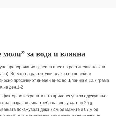
 моли” за вода и влакна
нува препорачаниот дневен внес на растителни влакна
маса). Внесот на растителни влакна во повеќето
дносно просечниот дневен внес во Шпанија е 12,7 грама
а на ден.1-2
ен фактор во исхраната што придонесува за одржување
атоа возрасни лица треба да внесуваат по 25 g
ажувањата покажуваат дека 72% од мажите и 87% од