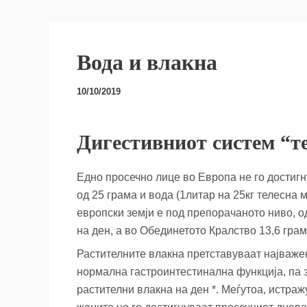
Вода и влакна
10/10/2019
Дигестивниот систем “те
Едно просечно лице во Европа не го достиг
од 25 грама и вода (1литар на 25кг телесна 
европски земји е под препорачаното ниво, о
на ден, а во Обединетото Кралство 13,6 грам
Растителните влакна претставуваат најваж
нормална гастроинтестинална функција, па з
растителни влакна на ден *. Меѓутоа, истр