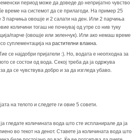
ременски период може да доведе до непријатно чувство
еќе време на системот да се прилагоди. На пример 25
е 3 парчиња овошје и 2 салати на ден. Или 2 парчиња
овие количини тогаш не почнувај од утре со нив туку
рција/парче (овошје или зеленчук). Или ако немаш време
и со суплементација на
растителни влакна
.
ие се најдобри пријатели :). Но, водата е неопходна за
ото се состои од вода. Секој треба да ја одржува
за да се чувствува добро и за да изгледа убаво.
ата на телото и следете ги овие 5 совети.
ја гледате количината вода што сте испланирале да ја
пиено во текот на денот. Ставете ја количината вода што
ека биде постојано до вас. Ќе ве потсетува да пиете