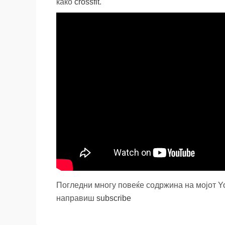
како
crossfit
.
Погледни многу повеќе содржина на мојот 
направиш
subscribe