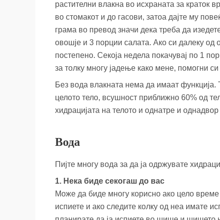
растителни влакна во исхраната за краток в
во стомакот и до гасови, затоа дајте му пов
грама во превод значи дека треба да изедет
овошје и 3 порции салата. Ако си далеку од 
постепено. Секоја недела покачувај по 1 по
за толку многу јадење како мене, помогни с
Без вода влакната нема да имаат функција. Т
целото тело, всушност приближно 60% од тел
хидрацијата на телото и однатре и однадвор 
Вода
Пијте многу вода за да ја одржувате хидрациј
1. Нека биде секогаш до вас
Може да биде многу корисно ако цело време 
испиете и ако следите колку од неа имате ис
планирате да ја испиете во шише и шишето н