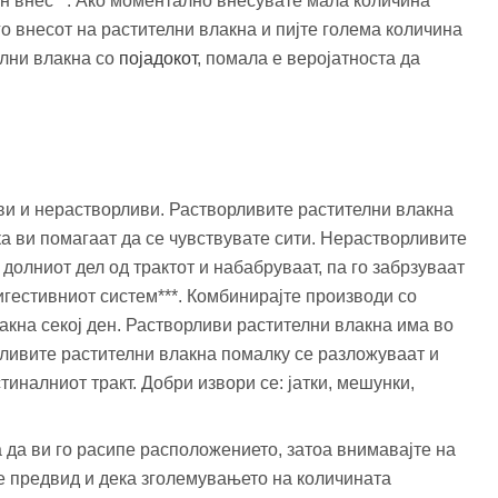
ен внес**. Ако моментално внесувате мала количина
го внесот на растителни влакна и пијте голема количина
елни влакна со
појадокот
, помала е веројатноста да
ви и нерастворливи. Растворливите растителни влакна
ака ви помагаат да се чувствувате сити. Нерастворливите
долниот дел од трактот и набабруваат, па го забрзуваат
гестивниот систем***. Комбинирајте производи со
кна секој ден. Растворливи растителни влакна има во
ливите растителни влакна помалку се разложуваат и
иналниот тракт. Добри извори се: јатки, мешунки,
 да ви го расипе расположението, затоа внимавајте на
е предвид и дека зголемувањето на количината