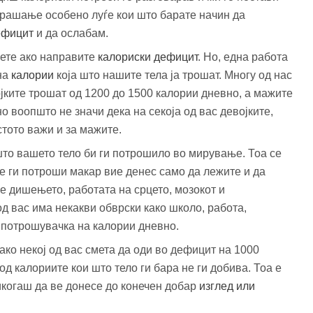
прашање особено луѓе кои што барате начин да
ефицит
и да ослабам.
бете ако направите
калориски дефицит
. Но, една работа
 на
калории
која што нашите тела ја трошат. Многу од нас
ките трошат од 1200 до 1500 калории дневно, а мажите
но воопшто не значи дека на секоја од вас девојките,
стото важи и за мажите.
што вашето тело би ги потрошило во мирување. Тоа се
ќе ги потроши макар вие денес само да лежите и да
е дишењето, работата на срцето, мозокот и
од вас има некакви обврски како школо, работа,
 потрошувачка на калории дневно.
 ако некој од вас смета да оди во дефицит на 1000
д калориите кои што тело ги бара не ги добива. Тоа е
когаш да ве донесе до конечен добар
изглед или