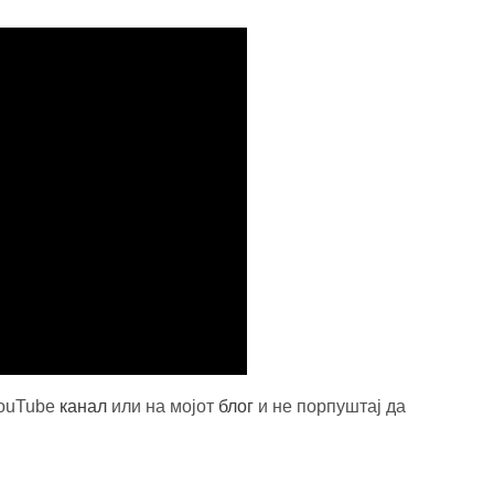
YouTube
канал
или на мојот
блог
и не порпуштај да