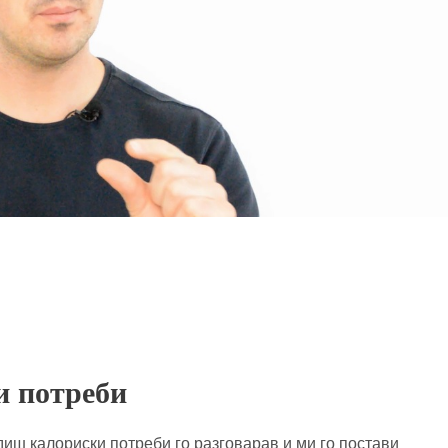
и потреби
иш калориски потреби го разговарав и ми го постави