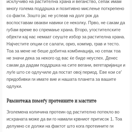
исклучиво на растителна храна и веганство, сепак имам
многу голема поддршка и позитивно мислење поткрепено
со факти. Зошто јас не успеав на долг рок да
воспоставам овакви навики се неколку. Прво, не сакам да
губам време во спремање храна. Второ, угостителските
објекти кај нас немаат сеуште избор за растителна храна.
Најчестите опции се салати, ориз, компир, грав и тесто.
Тоа за мене не беше добитна комбинација, но сепак тоа
не значи дека за некого од вас ќе биде неуспех. Денес
сакам да дадам поддршка на сите вегани, вегетаријанци и
луѓе што се одлучиле да постат овој период. Еве кои сe’
придобивки ги имате вие и нашата планета за вашите
одлуки.
Рамнотежа помеѓу протеините и мастите
Зголемена количина протеин од растително потекло во
исхраната може да ви го намали крвниот притисок 1. Тоа
делумно се должи на фактот што кога протеините ги