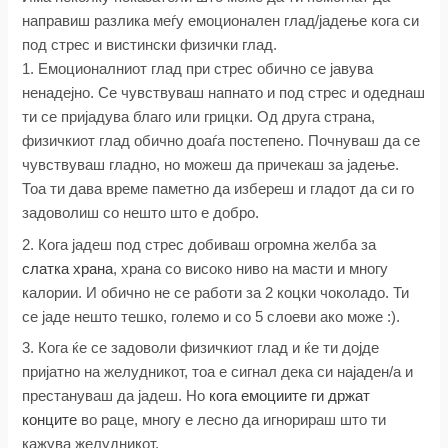
направиш разлика меѓу емоционален глад/јадење кога си
под стрес и вистински физички глад.
1. Емоционалниот глад при стрес обично се јавува
ненадејно. Се чувствуваш напнато и под стрес и одеднаш
ти се пријадува благо или грицки. Од друга страна,
физичкиот глад обично доаѓа постепено. Почнуваш да се
чувствуваш гладно, но можеш да причекаш за јадење.
Тоа ти дава време паметно да избереш и гладот да си го
задоволиш со нешто што е добро.
2. Кога јадеш под стрес добиваш огромна желба за
слатка храна
, храна со високо ниво на масти и многу
калории. И обично не се работи за 2 коцки чоколадо. Ти
се јаде нешто тешко, големо и со 5 слоеви ако може :).
3. Кога ќе се задоволи физичкиот глад и ќе ти дојде
пријатно на желудникот, тоа е сигнал дека си најаден/а и
престануваш да јадеш. Но
кога емоциите ги држат
конците
во раце, многу е лесно да игнорираш што ти
кажува желудникот.