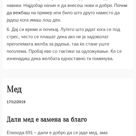
навики. Најдобар начин е да внесеш нови и добри.
Почни
да вежбаш
на пример или било што друго наместо да
јадеш кога имаш лош ден.
6. Дај си време и почекај. Луѓето што јадат кога се под
стрес, често се плашат дека ако не ја задоволат
преголемата желба за јадење, таа ќе стане уште
поголема. Пробај еве со тактики за одложување. Ќе се
изненадиш дека желбата едноставно ти поминува.
Мед
17/12/2019
Дали мед е замена за благо
Епизода 691 – дали е добро да се јаде мед, ама