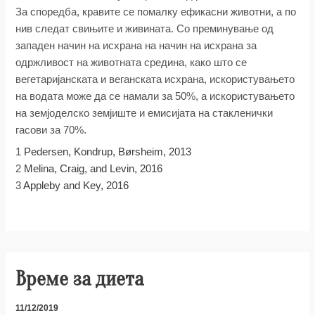
За споредба, кравите се помалку ефикасни животни, а по
нив следат свињите и живината. Со преминување од
западен начин на исхрана на начин на исхрана за
одржливост на животната средина, како што се
вегетаријанската и веганската исхрана, искористувањето
на водата може да се намали за 50%, а искористувањето
на земјоделско земјиште и емисијата на стакленички
гасови за 70%.
1
Pedersen, Kondrup, Børsheim, 2013
2
Melina, Craig, and Levin, 2016
3
Appleby and Key, 2016
Време за диета
11/12/2019