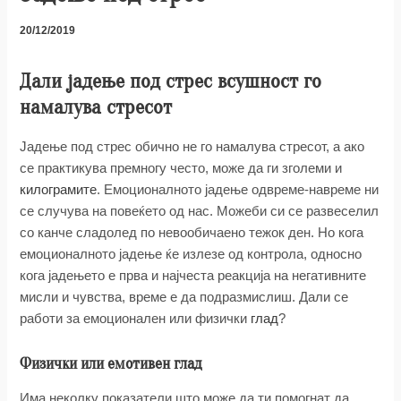
20/12/2019
Дали јадење под стрес всушност го
намалува стресот
Јадење под стрес обично не го намалува стресот, а ако
се практикува премногу често, може да ги зголеми и
килограмите
. Емоционалното јадење одвреме-навреме ни
се случува на повеќето од нас. Можеби си се развеселил
со канче сладолед по невообичаено тежок ден. Но кога
емоционалното јадење ќе излезе од контрола, односно
кога јадењето е прва и најчеста реакција на негативните
мисли и чувства, време е да подразмислиш. Дали се
работи за емоционален или физички
глад
?
Физички или емотивен глад
Има неколку показатели што може да ти помогнат да