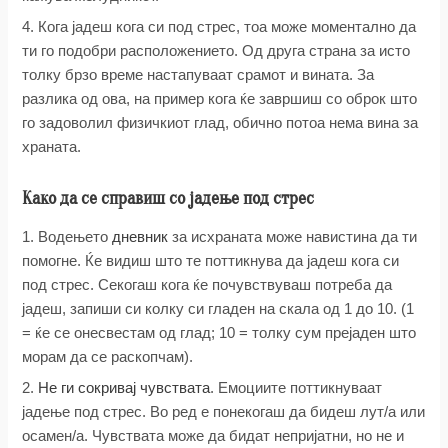
4. Кога јадеш кога си под стрес, тоа може моментално да
ти го подобри расположението. Од друга страна за исто
толку брзо време настапуваат срамот и вината. За
разлика од ова, на пример кога ќе завршиш со оброк што
го задоволил физичкиот глад, обично потоа нема вина за
храната.
Како да се справиш со јадење под стрес
1. Водењето
дневник
за исхраната може навистина да ти
помогне. Ќе видиш што те поттикнува да јадеш кога си
под стрес. Секогаш кога ќе почувствуваш потреба да
јадеш, запиши си колку си гладен на скала од 1 до 10. (1
= ќе се онесвестам од глад; 10 = толку сум прејаден што
морам да се раскопчам).
2.
Не ги сокривај чувствата
. Емоциите поттикнуваат
јадење под стрес. Во ред е понекогаш да бидеш лут/а или
осамен/а. Чувствата може да бидат непријатни, но не и