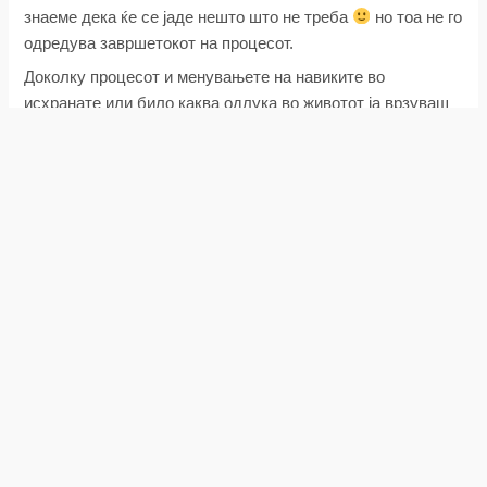
знаеме дека ќе се јаде нешто што не треба
но тоа не го
одредува завршетокот на процесот.
Доколку процесот и менувањете на навиките во
исхранате или било каква одлука во животот ја врзуваш
со период во годината не си на добар пат. Нормално не
важи ова доколку се работи за бизнис одлука. Сепак,
кога се работи за здравје и за мојот изглед, нема најдобар
период. Се до моментот додека ти ја префрлаш
одговорноста и носењето одлуки на други луѓе, на
настани во животот, на сезона или празници, тоа значи
дека никогаш нема да имаш контрола врз својот живот.
Тоа значи дека никогаш нема да имаш контрола врз
своите одлуки и врз своите резултати.
Ако сметаш дека празниците треба да поминат па да
почнеш, тогаш си во проблем. Исто на пример, ако
сметаш дека е загадено и е џабе да правиш било што за
твоето здравје, во тој случај ти буквално немаш никаква
контрола. Тоа е најдобриот рецепт за да останеш