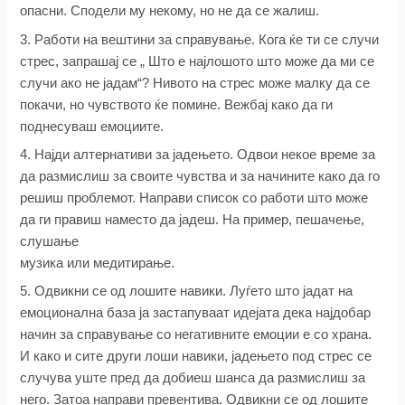
опасни. Сподели му некому, но не да се жалиш.
3. Работи на вештини за справување. Кога ќе ти се случи
стрес, запрашај се „ Што е најлошото што може да ми се
случи ако не јадам“? Нивото на стрес може малку да се
покачи, но чувството ќе помине. Вежбај како да ги
поднесуваш емоциите.
4. Најди алтернативи за јадењето. Одвои некое време за
да размислиш за своите чувства и за начините како да го
решиш проблемот. Направи список со работи што може
да ги правиш наместо да јадеш. На пример, пешачење,
слушање
музика или медитирање.
5. Одвикни се од лошите навики. Луѓето што јадат на
емоционална база ја застапуваат идејата дека најдобар
начин за справување со негативните емоции е со храна.
И како и сите други лоши навики, јадењето под стрес се
случува уште пред да добиеш шанса да размислиш за
него. Затоа направи превентива. Одвикни се од лошите