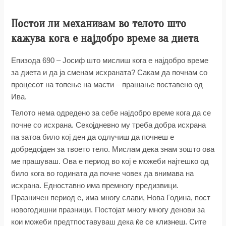
Постои ли механизам во телото што
кажува кога е најдобро време за диета
Епизода 690 – Јосиф што мислиш кога е најдобро време
за диета и да ја сменам исхраната? Сакам да почнам со
процесот на топење на масти – прашање поставено од
Ива.
Телото нема одредено за себе најдобро време кога да се
почне со исхрана. Секојдневно му треба добра исхрана
па затоа било кој ден да одлучиш да почнеш е
добредојден за твоето тело. Мислам дека знам зошто ова
ме прашуваш. Ова е период во кој е можеби најтешко од
било кога во годината да почне човек да внимава на
исхрана. Едноставно има премногу предизвици.
Празничен период е, има многу слави, Нова Година, пост
новогодишни празници. Постојат многу многу денови за
кои можеби предтпоставуваш дека
ќе се клизнеш
. Сите