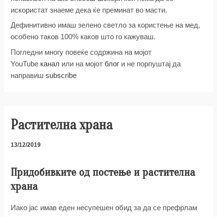
искористат знаеме дека ќе преминат во масти.
Дефинитивно имаш зелено светло за користење на мед,
особено таков 100% каков што го кажуваш.
Погледни многу повеќе содржина на мојот
YouTube
канал
или на мојот
блог
и не порпуштај да
направиш
subscribe
Растителна храна
13/12/2019
Придобивките од постење и растителна
храна
Иако јас имав еден несупешен обид за да се префрлам