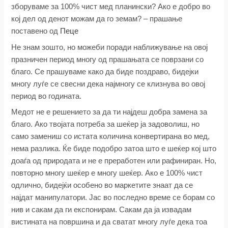
зборуваме за 100% чист мед планински? Ако е добро во
кој дел од денот можам да го земам? – прашање
поставено од
Пеце
Не знам зошто, но можеби поради наближување на овој
празничен период многу од прашањата се поврзани со
благо. Се прашуваме како да биде поздраво, бидејки
многу луѓе се свесни дека најмногу се клизнува во овој
период во годината.
Медот не е решението за да ти најдеш добра замена за
благо. Ако твојата потреба за шеќер ја задоволиш, но
само замениш со истата количина конвертирана во мед,
нема разлика. Ќе биде подобро затоа што е шеќер кој што
доаѓа од природата и не е преработен или рафиниран. Но,
повторно многу шеќер е многу шеќер. Ако е 100% чист
одлично, бидејќи особено во маркетите знаат да се
најдат манипулатори. Јас во последно време се борам со
нив и сакам да ги експонирам. Сакам да ја извадам
вистината на површина и да сватат многу луѓе дека тоа