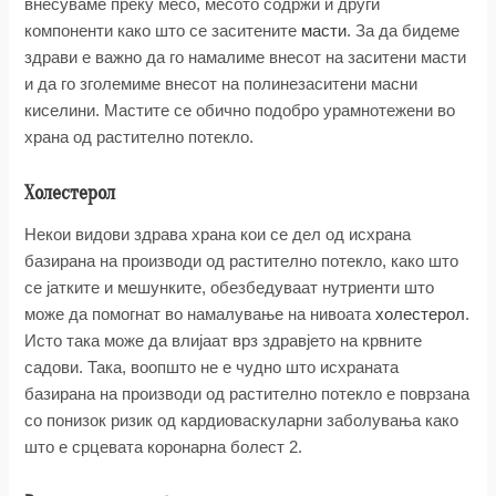
внесуваме преку месо, месото содржи и други
компоненти како што се заситените
масти
. За да бидеме
здрави е важно да го намалиме внесот на заситени масти
и да го зголемиме внесот на полинезаситени масни
киселини. Мастите се обично подобро урамнотежени во
храна од растително потекло.
Холестерол
Некои видови здрава храна кои се дел од исхрана
базирана на производи од растително потекло, како што
се јатките и мешунките, обезбедуваат нутриенти што
може да помогнат во намалување на нивоата
холестерол
.
Исто така може да влијаат врз здравјето на крвните
садови. Така, воопшто не е чудно што исхраната
базирана на производи од растително потекло е поврзана
со понизок ризик од кардиоваскуларни заболувања како
што е срцевата коронарна болест 2.