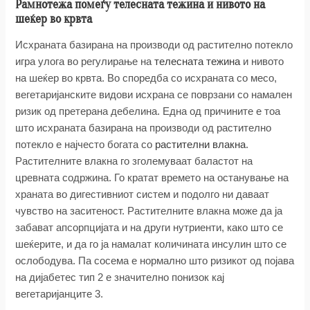
Рамнотежа помеѓу телесната тежина и нивото на
шеќер во крвта
Исхраната базирана на производи од растително потекло
игра улога во регулирање на
телесната тежина
и нивото
на шеќер во крвта. Во споредба со исхраната со месо,
вегетаријанските видови исхрана се поврзани со намален
ризик од претерана дебелина. Една од причините е тоа
што исхраната базирана на производи од растително
потекло е најчесто богата со
растителни влакна
.
Растителните влакна го зголемуваат баластот на
цревната содржина. Го кратат времето на останување на
храната во дигестивниот систем и подолго ни даваат
чувство на заситеност. Растителните влакна може да ја
забават апсорпцијата и на други нутриенти, како што се
шеќерите, и да го ја намалат количината инсулин што се
ослободува. Па сосема е нормално што ризикот од појава
на дијабетес тип 2 е значително понизок кај
вегетаријанците 3.