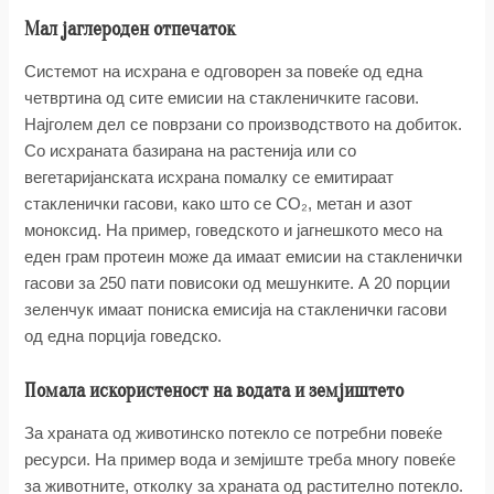
Мал јаглероден отпечаток
Системот на исхрана е одговорен за повеќе од една
четвртина од сите емисии на стакленичките гасови.
Најголем дел се поврзани со производството на добиток.
Со исхраната базирана на растенија или со
вегетаријанската исхрана помалку се емитираат
стакленички гасови, како што се CO₂, метан и азот
моноксид. На пример, говедското и јагнешкото месо на
еден грам протеин може да имаат емисии на стакленички
гасови за 250 пати повисоки од мешунките. А 20 порции
зеленчук имаат пониска емисија на стакленички гасови
од една порција говедско.
Помала искористеност на водата и земјиштето
За храната од животинско потекло се потребни повеќе
ресурси. На пример вода и земјиште треба многу повеќе
за животните, отколку за храната од растително потекло.