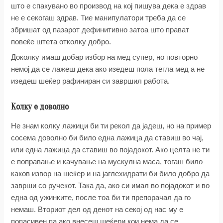
што е спакувано во производ на кој пишува дека е здрав
не е секогаш здрав. Тие манипулатори треба да се
збришат од пазарот дефинитивно затоа што прават
повеќе штета отколку добро.
Доколку имаш добар избор на мед супер, но повторно
немој да се лажеш дека ако изедеш пола тегла мед а не
изедеш шеќер рафиниран си завршил работа.
Колку е доволно
Не знам колку лажици би ти рекол да јадеш, но на пример
сосема доволно би било една лажица да ставиш во чај,
или една лажица да ставиш во појадокот. Ако целта не ти
е поправање и качување на мускулна маса, тогаш било
каков извор на шеќер и на јаглехидрати би било добро да
заврши со ручекот. Така да, ако си имал во појадокот и во
една од ужинките, после тоа би ти препорачал да го
немаш. Вториот дел од денот на секој од нас му е
попасивен па ако внесеш шеќери кои нема да се