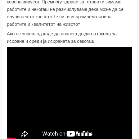
корона вирусот. Премногу здраво за готово ги зимаме
работите и некогаш не размислуваме дека може да се
случи нешто кое што ќе ни ги испромлематизира
работите и квалитетот на животот.
Ако не знаеш од каде да почнеш дојди на
школа за
исхрана
и среди ја исхраната за секогаш.