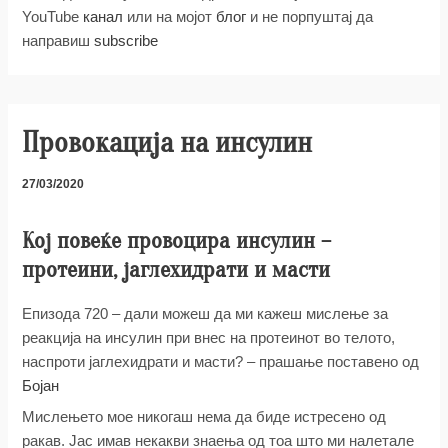
YouTube
канал
или на мојот
блог
и не порпуштај да
направиш
subscribe
Провокација на инсулин
27/03/2020
Кој повеќе провоцира инсулин –
протеини, јаглехидрати и масти
Епизода 720 – дали можеш да ми кажеш мислење за
реакција на инсулин при внес на протеинот во телото,
наспроти јаглехидрати и масти? – прашање поставено од
Бојан
Мислењето мое никогаш нема да биде истресено од
ракав. Јас имав некакви знаења од тоа што ми налетале