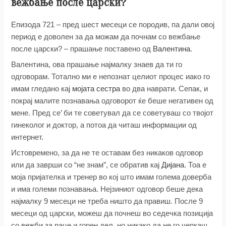
вежбање после царски?
Епизода 721 – пред шест месеци се породив, па дали овој
период е доволен за да можам да почнам со вежбање
после царски? – прашање поставено од
Валентина
.
Валентина, ова прашање најмалку знаев да ти го
одговорам. Тотално ми е непознат целиот процес иако го
имам гледано кај
мојата сестра
во два наврати. Сепак, и
покрај малите познавања одговорот ќе беше негативен од
мене. Пред се’ би те советувал да се советуваш со твојот
гинеколог и доктор, а потоа да читаш информации од
интернет.
Истовремено, за да не те оставам без никаков одговор
или да заврши со “не знам”, се обратив кај
Дијана
. Тоа е
моја пријателка и тренер во кој што имам голема доверба
и има големи познавања. Нејзиниот одговор беше дека
најмалку 9 месеци не треба ништо да правиш. После 9
месеци од царски, можеш да почнеш во седечка позиција
со вежби за раце и горен дел, но никако да не го чепкаш