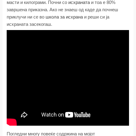
масти и килограми. Почни со
исхраната
и тоа е 80%
завршена приказна. Ако не знаеш од каде да почнеш
приклучи ни се во
школа за исхрана
и реши си ја
исхраната засекогаш.
Погледни многу повеќе содржина на мојот