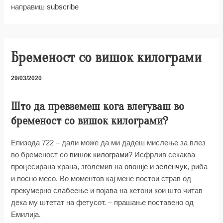
направиш
subscribe
Бременост со вишок килограми
29/03/2020
Што да превземеш кога влегуваш во
бременост со вишок килограми?
Епизода 722 – дали може да ми дадеш мислење за влез
во бременост со
вишок килограми
? Исфрлив секаква
процесирана храна, зголемив на
овошје и зеленчук
, риба
и посно месо. Во моментов кај мене постои страв од
прекумерно слабеење и појава на кетони кои што читав
дека му штетат на фетусот. – прашање поставено од
Емилија.