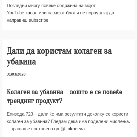
Погледни многу повеќе содржина на мојот
YouTube
канал
или на мојот
блог
и не порпуштај да
направиш
subscribe
Дали да користам колаген за
убавина
31/03/2020
Колаген за убавина – зошто е се повеќе
трендинг продукт?
Епизода 723 – дали ќе има резултати доколку се користи
колаген за убавина? Гледам дека има поделени мислења.
– прашање поставено од @
_nkoceva_