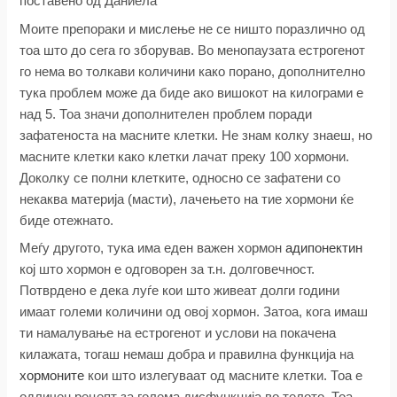
поставено од Даниела
Моите препораки и мислење не се ништо поразлично од
тоа што до сега го зборував. Во менопаузата естрогенот
го нема во толкави количини како порано, дополнително
тука проблем може да биде ако вишокот на килограми е
над 5. Тоа значи дополнителен проблем поради
зафатеноста на масните клетки. Не знам колку знаеш, но
масните клетки како клетки лачат преку 100 хормони.
Доколку се полни клетките, односно се зафатени со
некаква материја (масти), лачењето на тие хормони ќе
биде отежнато.
Меѓу другото, тука има еден важен хормон
адипонектин
кој што хормон е одговорен за т.н. долговечност.
Потврдено е дека луѓе кои што живеат долги години
имаат големи количини од овој хормон. Затоа, кога имаш
ти намалување на естрогенот и услови на покачена
килажата, тогаш немаш добра и правилна функција на
хормоните
кои што излегуваат од масните клетки. Тоа е
одличен рецепт за голема дисфункција во телото. Тоа