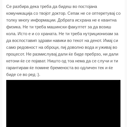
Се разбира дека треба да бидеш во постојана
комуникација со твојот доктор. Сепак не се оптеретувај со
толку многу информации. Добрата исхрана не е квантна
физика. Не ти треба машински факултет за да возиш
кола. Исто е и со храната. Не ти треба нутриционизам за
да воспоставип здрави навики во текот на денот. Имај си
само редовност на оброци, пиј доволно вода и уживај во
процесот. Не размислувај дали ќе биде пребрзо, ни дали
кетони ќе се појават. Ништо од тоа нема да се случи и ти
гарантирам ќе помине бременоста во одличен тек и ќе
биде се во ред :).