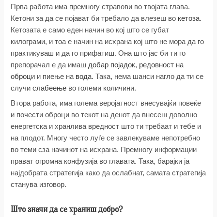
Прва работа има премногу стравови во твојата глава.
Кетони за да се појават би требало да влезеш во
кетоза
.
Кетозата е само еден начин во кој што се губат
килограми, и тоа е начин на исхрана кој што не мора да го
практикуваш и да го прифатиш. Она што јас би ти го
препорачал е да имаш
добар појадок
,
редовност на
оброци
и пиење на
вода
. Така, нема шанси нагло да ти се
случи
слабеење
во големи количини.
Втора работа, има голема веројатност внесувајќи повеќе
и почести оброци во текот на денот да внесеш доволно
енергетска и хранлива вредност што ти требаат и тебе и
на плодот. Многу често луѓе се завлекуваме непотребно
во теми сза начинот на исхрана. Премногу информации
прават огромна конфузија во главата. Така, барајки ја
најдобрата стратегија како да ослабнат, самата стратегија
станува изговор.
Што значи да се храниш добро?