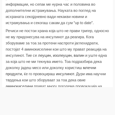
информации, но сепак ме нурна час и половина во
дополнителни истражувања. Науката во поглед на
исхраната секојдневно вади некакви новини и
истражувања и секогаш сакам да сум “up to date”.
Речиси не постои храна која што не прави тригер, односно
не му придонесува на инсулинот да реагира. Кога
зборуваме за тоа за протени наспроти јаглехидрати,
постојат 4 аминокиселини кои што му прават реакција на
инсулинот. Тие се
леуцин
,
изолеуцин
,
валин
и уште една
за која што не ми текнува името. Тоа подразбира дека
доколку јадеш месо или доколку користиш
млечни
продукти
, ќе го провоцираш
инсулинот
. Дури има научни
тврдења кои што зборуваат за тоа дека овие
аминокиселини
прават многу поголема провокација на
инсулинот и од многу други
јаглехидрати
. Дури и од
попрости јаглехидрати кои што прават големи скокови на
шеќер во крв.
Што тоа значи? Мешање на протеини со скроб или