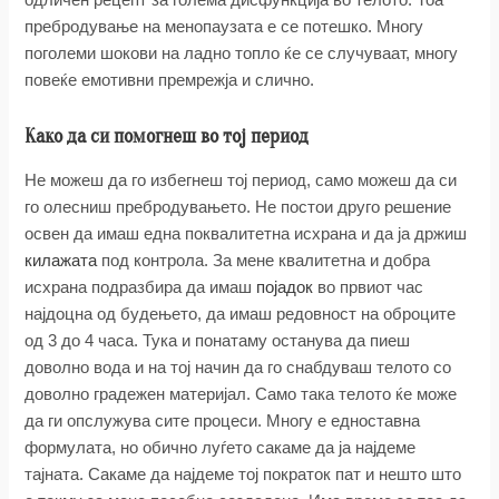
пребродување на менопаузата е се потешко. Многу
поголеми шокови на ладно топло ќе се случуваат, многу
повеќе емотивни премрежја и слично.
Како да си помогнеш во тој период
Не можеш да го избегнеш тој период, само можеш да си
го олесниш пребродувањето. Не постои друго решение
освен да имаш една поквалитетна исхрана и да ја држиш
килажата
под контрола. За мене квалитетна и добра
исхрана подразбира да имаш
појадок
во првиот час
најдоцна од будењето, да имаш редовност на оброците
од 3 до 4 часа. Тука и понатаму останува да пиеш
доволно вода и на тој начин да го снабдуваш телото со
доволно градежен материјал. Само така телото ќе може
да ги опслужува сите процеси. Многу е едноставна
формулата, но обично луѓето сакаме да ја најдеме
тајната. Сакаме да најдеме тој пократок пат и нешто што