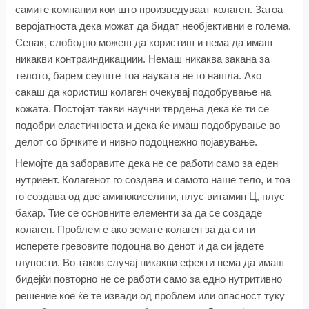
самите компании кои што произведуваат колаген. Затоа
веројатноста дека можат да бидат необјективни е голема.
Сепак, слободно можеш да користиш и нема да имаш
никакви контраиндикациии. Немаш никаква закана за
телото, барем сеуште тоа науката не го нашла. Ако
сакаш да користиш колаген очекувај подобрување на
кожата. Постојат такви научни тврдења дека ќе ти се
подобри еластичноста и дека ќе имаш подобрување во
делот со брчките и нивно подоцнежно појавување.
Немојте да заборавите дека не се работи само за еден
нутриент. Колагенот го создава и самото наше тело, и тоа
го создава од две аминокиселини, плус витамин Ц, плус
бакар. Тие се основните елементи за да се создаде
колаген. Проблем е ако земате колаген за да си ги
исперете гревовите подоцна во денот и да си јадете
глупости. Во таков случај никакви ефекти нема да имаш
бидејќи повторно не се работи само за едно нутритивно
решение кое ќе те извади од проблем или опасност туку