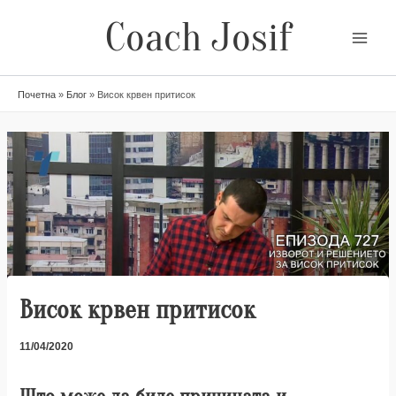
Skip
Coach Josif
to
content
Почетна
»
Блог
»
Висок крвен притисок
Висок крвен притисок
11/04/2020