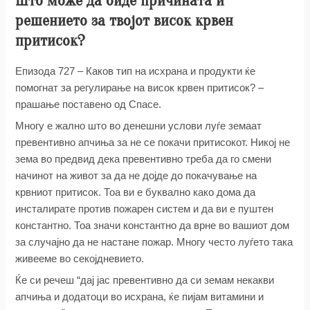
Што може да биде причината и
решението за твојот висок крвен
притисок?
Епизода 727 – Каков тип на исхрана и продукти ќе
помогнат за регулирање на висок крвен притисок? –
прашање поставено од Спасе.
Многу е жално што во денешни услови луѓе земаат
превентивно апчиња за не се покачи притисокот. Никој не
зема во предвид дека превентивно треба да го смени
начинот на живот за да не дојде до покачување на
крвниот притисок. Тоа ви е буквално како дома да
инсталирате против пожарен систем и да ви е пуштен
константно. Тоа значи константно да врне во вашиот дом
за случајно да не настане пожар. Многу често луѓето така
живееме во секојдневието.
Ќе си речеш “дај јас превентивно да си земам некакви
апчиња и додатоци во исхрана, ќе пијам витамини и