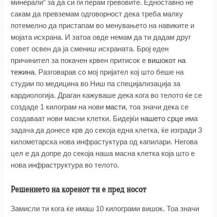
минерали” за да си ги перам гревовите. Едноставно не
сакам да превземам одговорност дека треба малку
потемелно да пристапам во менувањето на навиките и
мојата исхрана. И затоа овде немам да ти дадам друг
совет освен да ја смениш исхраната. Број еден
причинител за покачен крвен притисок е
вишокот на
тежина
. Разговарав со мој пријател кој што беше на
студии по медицина во Ниш па специјализација за
кардиологија. Драган кажуваше дека кога во телото ќе се
создаде 1 килограм на нови
масти
, тоа значи дека се
создаваат нови масни клетки. Бидејќи
нашето срце
има
задача да донесе крв до секоја една клетка, ќе изгради 3
километарска нова инфрастуктура од капилари. Негова
цел е да допре до секоја наша масна клетка која што е
нова инфраструктура во телото.
Решението на коренот ти е пред носот
Замисли ти кога ќе имаш 10 килограми вишок. Тоа значи