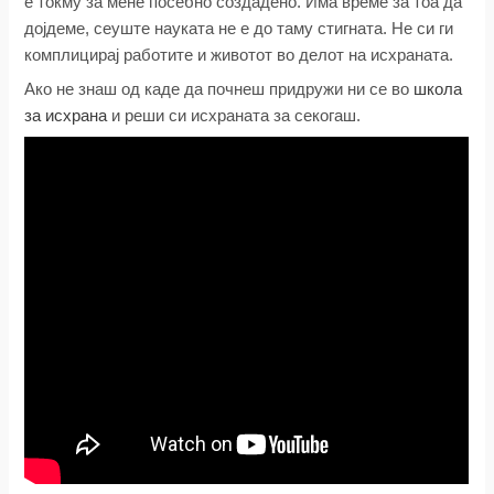
е токму за мене посебно создадено. Има време за тоа да
дојдеме, сеуште науката не е до таму стигната. Не си ги
комплицирај работите и животот во делот на исхраната.
Ако не знаш од каде да почнеш придружи ни се во
школа
за исхрана
и реши си исхраната за секогаш.