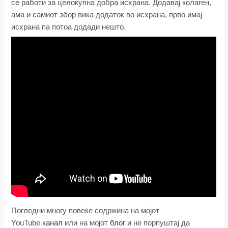
се работи за целокупна добра исхрана. Додавај колаген,
ама и самиот збор вика додаток во исхрана, прво имај
исхрана па потоа додади нешто.
Погледни многу повеќе содржина на мојот
YouTube
канал
или на мојот
блог
и не порпуштај да