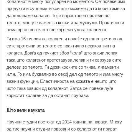
Колагенот е многу популарен во моментов. Се’ повеќе има
продукти и суплемети кои што можеме да ги користиме за
да додаваме
колаген
. Тој е најзастапен
протеин
во
телото, многу е важен за
коски
и за
мускули
. Практично и
нема орган во телото во кој нема улога колагенот.
Ги има 16 типови на колаген и повеќе од една третина од
сите протеини во телото се практично некаков тип на
колаген. Доаѓа од грчкиот збор “кола” што значи лепак
така што колагенот претставува лепак и ги сврзува сите
делови во телото. Ги држи коските со ткива, лигаменти
и.т.н. Го има буквално во секој дел од телото и има многу
важни функции. Еластичноста на
кожата
е нешто што
исто така зависи од колагенот. Затоа се’ повеќе луѓе
користат колаген за да останат поубави.
Што вели науката
Научни студии постојат од 2014 година па навака. Многу
од тие научни студии поврзани со колагенот ги прават