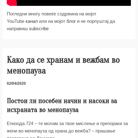
Погледни многу повеќе содржина на мојот
YouTube
канал
или на мојот
блог
и не порпуштај да
направиш
subscribe
Како да се хранам и вежбам во
менопауза
02/04/2020
Постои ли посебен начин и насоки за
исхраната во менопауза
Епизода 724 – те молам за твое мислење и препораки за
жени во менопауза од храна до вежба? – прашање