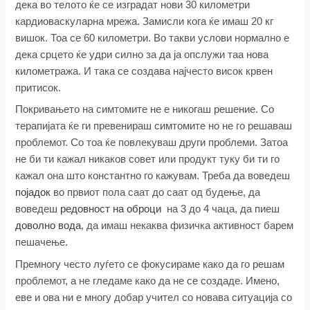
дека во телото ќе се изградат нови 30 километри
кардиоваскуларна мрежа. Замисли кога ќе имаш 20 кг
вишок. Тоа се 60 километри. Во такви услови нормално е
дека срцето ќе удри силно за да ја опслужи таа нова
километража. И така се создава најчесто висок крвен
притисок.
Покривањето на симтомите не е никогаш решение. Со
терапијата ќе ги превенираш симтомите но не го решаваш
проблемот. Со тоа ќе повлекуваш други проблеми. Затоа
не би ти кажал никаков совет или продукт туку би ти го
кажал она што константно го кажувам. Треба да воведеш
појадок
во првиот пола саат до саат од будење, да
воведеш
редовност на оброци
на 3 до 4 чаца, да пиеш
доволно вода
, да имаш некаква физичка активност барем
пешачење.
Премногу често луѓето се фокусираме како да го решам
проблемот, а не гледаме како да не се создаде. Имено,
еве и ова ни е многу добар учител со новава ситуација со