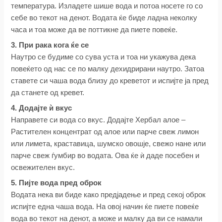
температура. Изладете шише вода и потоа носете го со
себе во текот на денот. Водата ќе биде ладна неколку
часа и тоа може да ве поттикне да пиете повеќе.
3. При рака кога ќе се
Наутро се будиме со сува уста и тоа ни укажува дека
повеќето од нас се по малку дехидрирани наутро. Затоа
ставете си чаша вода близу до креветот и испијте ја пред
да станете од кревет.
4. Додајте ѝ вкус
Направете си вода со вкус. Додајте Хербал алое –
Растителен концентрат од алое или парче свеж лимон
или лимета, краставица, шумско овошје, свежо нане или
парче свеж ѓумбир во водата. Ова ќе ѝ даде посебен и
освежителен вкус.
5. Пијте вода пред оброк
Водата нека ви биде како предјадење и пред секој оброк
испијте една чаша вода. На овој начин ќе пиете повеќе
вода во текот на денот, а може и малку да ви се намали