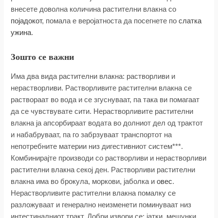
внесете доволна количина растителни влакна со
појадокот
, помала е веројатноста да посегнете по
слатка
ужина
.
Зошто се важни
Има два вида растителни влакна: растворливи и
нерастворливи. Растворливите растителни влакна се
раствораат во вода и се згуснуваат, па така ви помагаат
да се чувствувате сити. Нерастворливите растителни
влакна ја апсорбираат водата во долниот дел од трактот
и набабруваат, па го забрзуваат транспортот на
непотребните материи низ дигестивниот систем***.
Комбинирајте производи со растворливи и нерастворливи
растителни влакна секој ден. Растворливи растителни
влакна има во брокула, моркови, јаболка и
овес
.
Нерастворливите растителни влакна помалку се
разложуваат и генерално неизменети поминуваат низ
интестиналниот тракт. Добри извори се: јатки, мешунки,