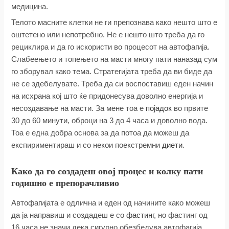
медицина.
Телото масните клетки не ги препознава како нешто што е
оштетено или непотребно. Не е нешто што треба да го
рециклира и да го искористи во процесот на автофагија.
Слабеењето и топењето на масти многу пати наназад сум
го зборувал како тема. Стратегијата треба да ви биде да
не се здебелувате. Треба да си воспоставиш еден начин
на исхрана кој што ќе придонесува доволно енергија и
несоздавање на масти. За мене тоа е
појадок
во првите
30 до 60 минути, оброци на 3 до 4 часа и доволно вода.
Тоа е една добра основа за да потоа да можеш да
експириментираш и со некои поекстремни
диети
.
Како да го создадеш овој процес и колку пати
годишно е препорачливио
Автофагијата е одлична и еден од начините како можеш
да ја направиш и создадеш е со
фастинг
, но фастинг од
16 часа не значи дека сигурно обезбедува автофагија.