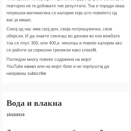
повторно не ги добивате тие резултати. Тоа е поради оваа
погрешна математика со калории која што повеќето од
вас ја имаат.
Секој од нас има свој ден, своја потрошувачка, свои
обврски. И да знаете секогаш во денови во кои вежбате
тоа се плус 300, или 400,а некогаш и повеќе калории ако
се работи за сериозни тренинзи како
crossfit
.
Погледни многу повеќе содржина на мојот
YouTube
канал
или на мојот
блог
и не порпуштај да
направиш
subscribe
Вода и влакна
10/10/2019