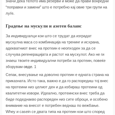
значи дека телото има резерви и може да прави вонредни
“поправки и замени” што е потребно кај овие три групи на
луѓе.
Градење на мускули и азотен баланс
За индивидуалци кои што се трудат да изградат
мускулна маса со комбинација на тренинг и исхрана,
адекватниот внес на протеин е неопходен за да се
случува регенерацијата и растот на мускулот. Ако не ги
знаеш твоите индивидуални потреби за протеин, повеќе
зборувам
овде
. 1
Сепак, внесување на доволно протеин е едната страна на
приказната. Исто така, важно е да го распоредиш тој внес
на протеини низ целиот ден и да избираш протеини од
квалитетни извори. Идеално, протеински внес треба да
биде подеднакво распореден низ сите оброци, и особено
внимание на внесот е потребен веднаш по вежбање.
Whey и casein се двата типа на протеин кои што според