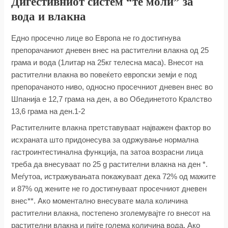
Дигестивниот систем “те моли” за
вода и влакна
Едно просечно лице во Европа не го достигнува
препорачаниот дневен внес на растителни влакна од 25
грама и вода (1литар на 25кг телесна маса). Внесот на
растителни влакна во повеќето европски земји е под
препорачаното ниво, односно просечниот дневен внес во
Шпанија е 12,7 грама на ден, а во Обединетото Кралство
13,6 грама на ден.1-2
Растителните влакна претставуваат најважен фактор во
исхраната што придонесува за одржување нормална
гастроинтестинална функција, па затоа возрасни лица
треба да внесуваат по 25 g растителни влакна на ден *.
Меѓутоа, истражувањата покажуваат дека 72% од мажите
и 87% од жените не го достигнуваат просечниот дневен
внес**. Ако моментално внесувате мала количина
растителни влакна, постепено зголемувајте го внесот на
растителни влакна и пијте голема количина вода. Ако