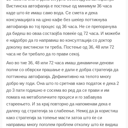
Вистинска автофагија е постење од минимум 36 часа
каде што ќе имаш само вода. Се смета и дека
консумацијата на црно кафе без шеќер поттикнува
автофагија во тој процес од 36 часа. Не се препорачува
да бидеш во оваа состаојба повеќе од 72 часа. И можеби
е најдобро да го направиш во консултација со доктор
доколку вистински ти треба. Постење од 36, 48 или 72
часа не би требало да го прави секој.
Ако во тие 36, 48 или 72 часа имаш динамични денови
полни со обврски прашање е дали е добра стратегија да
поттикнеш автофагија. Дефинитивно на телото многу
добро му годи. Она што го сретнав како податок е дека 2
до 3 пати годишно е сосема во ред да се прави и им
помага на метаболичките процеси и го забавува
стареењето. И за крај повторно да напоменам дека е
далеку од стратегија за слабеење. Немој да ја користиш
како стратегија за топење масти затоа што ќе си
направиш многу поголем проблем отколку што ќе видиш