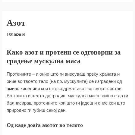
Азот
15/10/2019
Како азот и протеин се одговорни за
градење мускулна маса
Протеините – и оние што ги внесуваш преку храната и
оние во твоето тело (на пр. мускулите) се изградени од
амино киселини
кои што содржат азот во својот состав.
Во трката и целта да градиш мускулна маса важно е да ги
балнасираш протеините кои што ги јадеш и оние кои што
природно ги губиш секој ден.
Од каде доаѓа азотот во телото