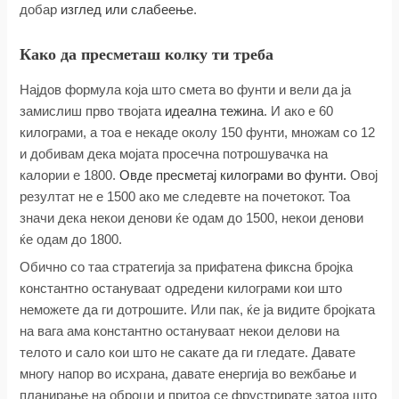
добар
изглед или слабеење
.
Како да пресметаш колку ти треба
Најдов формула која што смета во фунти и вели да ја
замислиш прво твојата
идеална тежина
. И ако е 60
килограми, а тоа е некаде околу 150 фунти, множам со 12
и добивам дека мојата просечна потрошувачка на
калории е 1800.
Овде пресметај килограми во фунти.
Овој
резултат не е 1500 ако ме следевте на почетокот. Тоа
значи дека некои денови ќе одам до 1500, некои денови
ќе одам до 1800.
Обично со таа стратегија за прифатена фиксна бројка
константно остануваат одредени килограми кои што
неможете да ги дотрошите. Или пак, ќе ја видите бројката
на вага ама константно остануваат некои делови на
телото и сало кои што не сакате да ги гледате. Давате
многу напор во исхрана, давате енергија во вежбање и
планирање на оброци и притоа се фрустрирате затоа што