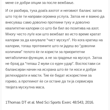
мене се добри опции за после вежбање.
И се разбира, тука доаѓа азотот и неговиот баланс затоа
што тој ќе ти направи огромна услуга. Затоа не е важно да
внесуваш само доволно протеини туку и доволно
квалитетни калории со што би бил во позитива на азот.
Многу често луѓе кои што вежбаат во исто време кратат
калории за да качувале “чист мускул”. Но кога кратиш на
калории, тогаш протеините што ги јадеш во “доволни
количини” телото ќе ги користи за приоритетни
метаболички функции, а не за градење на мускул. Затоа
не брзај да “тепаш 2 муви со еден удар”. Воспостави си
балансиран начин на исхрана што ќе ти носи и добри
јаглехидрати и масти. Тие ќе бидат искористени за
гориво, а протеинот ќе си остане да ти ја сервисира
твојата мускулна маса.
1
Thomas DT et al. Med Sci Sports Exerc 48:543, 2016.