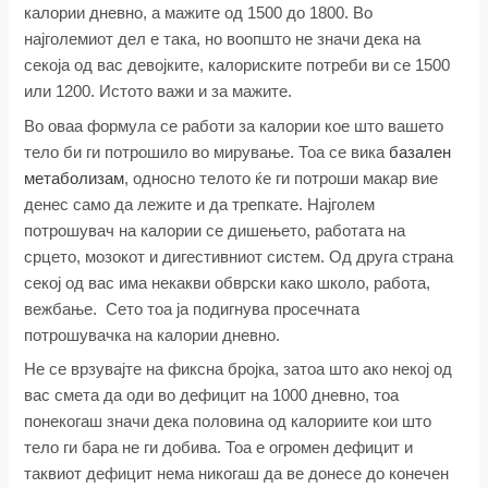
калории дневно, а мажите од 1500 до 1800. Во
најголемиот дел е така, но воопшто не значи дека на
секоја од вас девојките, калориските потреби ви се 1500
или 1200. Истото важи и за мажите.
Во оваа формула се работи за калории кое што вашето
тело би ги потрошило во мирување. Тоа се вика
базален
метаболизам
, односно телото ќе ги потроши макар вие
денес само да лежите и да трепкате. Најголем
потрошувач на калории се дишењето, работата на
срцето, мозокот и дигестивниот систем. Од друга страна
секој од вас има некакви обврски како школо, работа,
вежбање. Сето тоа ја подигнува просечната
потрошувачка на калории дневно.
Не се врзувајте на фиксна бројка, затоа што ако некој од
вас смета да оди во дефицит на 1000 дневно, тоа
понекогаш значи дека половина од калориите кои што
тело ги бара не ги добива. Тоа е огромен дефицит и
таквиот дефицит нема никогаш да ве донесе до конечен