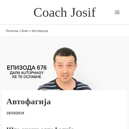
Skip
Coach Josif
to
content
Почетна
»
Блог
»
Автофагија
Автофагија
18/10/2019