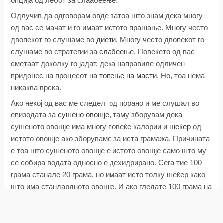
опција од лебот за слаабеење.
Одлучив да одговорам овде затоа што знам дека многу
од вас се мачат и го имаат истото прашање. Многу често
двопекот го слушаме во
диети
. Многу често двопекот го
слушаме во стратегии за
слабеење
. Повеќето од вас
сметаат доколку го јадат, дека направиле одличен
придонес на процесот на
топење на масти
. Но, тоа нема
никаква врска.
Ако некој од вас ме следел од порано и ме слушал во
епизодата за
сушено овошје
, таму зборувам дека
сушеното овошје има многу повеќе калории и
шеќер
од
истото овошје ако зборуваме за иста грамажа. Причината
е тоа што сушеното овошје е истото овошје само што му
се собира водата односно е дехидрирано. Сега тие 100
грама станале 20 грама, но имаат исто толку шеќер како
што има стандардното овошје. И ако гледате 100 грама на
сушено и стандарно овошје разликата е голема.