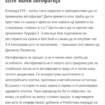
Што значи автофагија
Епизода 676 – колку пати неделно е препорачливо да се
применува автофагија? Дали времето кога треба да се
престане со храна е фиксно или зависи од времето на
станување, спиење и.т.н.? Целта ми е да го прочистам
организмот бидејки 2 -3 месеци бев подложена на
ресторантска храна и fast food и сакам да ги изгубам тие
3-4 килограми што ги наталожив. – прашање поставено од
Даниела Лазевска.
Автофагијата не процес и не е начин како треба да
ослабнете. Автофагијата не е нешто што придонесува за
слабеење затоа што автофагијата пред се е начин како
телото рециклира. Ги искористува оштетените и
непотребните клетки, протеини и метаболички остатоци.
Всушност ги користи како храна и гориво и ги регенерира
здравите клетки. Така најнародски би го објаснил, но
инаку се работи за многу сложен процес и
научниците
кои што го открија
имаат добиено и Нобелова награда за