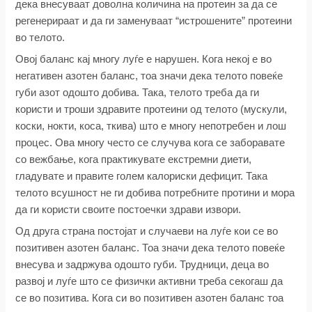
дека внесуваат доволна количина на протеин за да се
регенерираат и да ги заменуваат “истрошените” протеини
во телото.
Овој баланс кај многу луѓе е нарушен. Кога некој е во
негативен азотен баланс, тоа значи дека телото повеќе
губи азот одошто добива. Така, телото треба да ги
користи и троши здравите протеини од телото (мускули,
коски, нокти, коса, ткива) што е многу непотребен и лош
процес. Ова многу често се случува кога се заборавате
со вежбање, кога практикувате екстремни диети,
гладувате и правите голем калориски дефицит. Така
телото всушност не ги добива потребните протини и мора
да ги користи своите постоечки здрави извори.
Од друга страна постојат и случаеви на луѓе кои се во
позитивен азотен баланс. Тоа значи дека телото повеќе
внесува и задржува одошто губи. Трудници, деца во
развој и луѓе што се физички активни треба секогаш да
се во позитива. Кога си во позитивен азотен баланс тоа