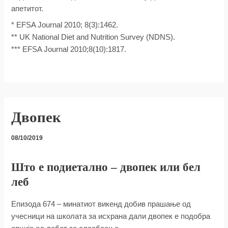
апетитот.
* EFSA Journal 2010; 8(3):1462.
** UK National Diet and Nutrition Survey (NDNS).
*** EFSA Journal 2010;8(10):1817.
Двопек
08/10/2019
Што е подиетално – двопек или бел
леб
Епизода 674 – минатиот викенд добив прашање од
учесници на школата за исхрана дали двопек е подобра