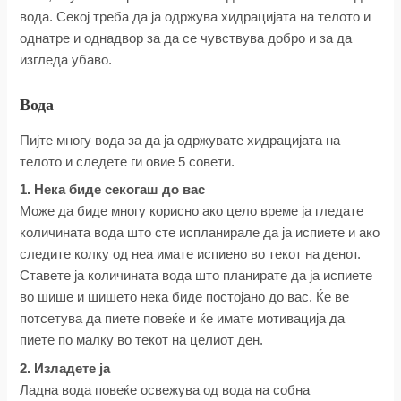
вода. Секој треба да ја одржува хидрацијата на телото и
однатре и однадвор за да се чувствува добро и за да
изгледа убаво.
Вода
Пијте многу вода за да ја одржувате хидрацијата на
телото и следете ги овие 5 совети.
1. Нека биде секогаш до вас
Може да биде многу корисно ако цело време ја гледате
количината вода што сте испланирале да ја испиете и ако
следите колку од неа имате испиено во текот на денот.
Ставете ја количината вода што планирате да ја испиете
во шише и шишето нека биде постојано до вас. Ќе ве
потсетува да пиете повеќе и ќе имате мотивација да
пиете по малку во текот на целиот ден.
2. Изладете ја
Ладна вода повеќе освежува од вода на собна