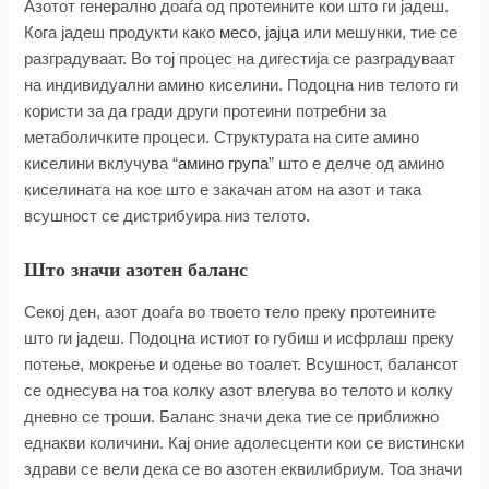
Азотот генерално доаѓа од протеините кои што ги јадеш.
Кога јадеш продукти како
месо
,
јајца
или мешунки, тие се
разградуваат. Во тој процес на дигестија се разградуваат
на индивидуални амино киселини. Подоцна нив телото ги
користи за да гради други протеини потребни за
метаболичките процеси. Структурата на сите амино
киселини вклучува “
амино група
” што е делче од амино
киселината на кое што е закачан атом на азот и така
всушност се дистрибуира низ телото.
Што значи азотен баланс
Секој ден, азот доаѓа во твоето тело преку протеините
што ги јадеш. Подоцна истиот го губиш и исфрлаш преку
потење, мокрење и одење во тоалет. Всушност, балансот
се однесува на тоа колку азот влегува во телото и колку
дневно се троши. Баланс значи дека тие се приближно
еднакви количини. Кај оние адолесценти кои се вистински
здрави се вели дека се во азотен еквилибриум. Тоа значи