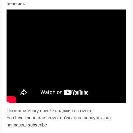
бенефит.
Погледни многу повеќе содржина на мојот
YouTube
канал
или на мојот
блог
и не порпуштај да
направиш
subscribe