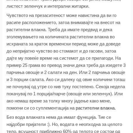
листест зеленчук и интегрални житарки.
Чувството на презаситеност може навистина да ви го
расипе расположението, затоа внимавајте на внесот на
растителни влакна. Треба да имате предвид и дека
зголемувањето на количината растителни влакна во
исхраната за краток временски период може да доведе
до непријатно чувство во стомакот и до гасови, затоа
дајте му повеќе време на системот да се прилагоди. На
пример 25 грама во превод значи дека треба да изедете 3
парчиња овошје и 2 салати на ден. Или 2 парчиња овошје
и 3 порции салата. Ако си далеку од овие количини тогаш
не почнувај од утре со нив туку постепено. Секоја недела
покачувај по 1 порција/парче (овошје или зеленчук). Или
ако немаш време за толку многу јадење како мене,
помогни си со суплементација на
растителни влакна
.
Без вода влакната нема да имаат функција. Тие се
најдобри пријатели :). Но, водата е неопходна за целото
тело, всушност приближно 60% од телото се состои од