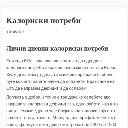
Калориски потреби
11/10/2019
Лични дневни калориски потреби
Епизода 675 – oва прашање за како да одредиш
калориски потреби го разговарав и ми го постави Елена.
Знам дека многу од вас ги мачи ова прашање особено
луѓе кои што барате начин да ослабете. Врз основа на
што да направам
дефицит
и да ослабам.
Логиката е добра и точно е тоа дека ќе ослабете ако
направите
калориски дефицит
. Но, една работа која што
ние ја земаме здраво за е бројката на
калории
која што
нашите тела ја трошат. Многу од нас прифаќаме некоја
општа формула дека девојките трошат од 1200 до 1500