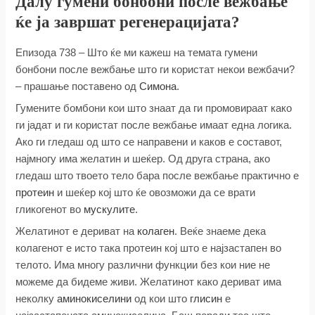
Далу гумени бонбони после вежбање
ќе ја завршат регенерацијата?
Епизода 738 – Што ќе ми кажеш на темата гумени
бонбони после вежбање што ги користат некои вежбачи?
– прашање поставено од
Симона
.
Гумените бомбони кои што знаат да ги промовираат како
ги јадат и ги користат после вежбање имаат една логика.
Ако ги гледаш од што се направени и каков е составот,
најмногу има желатин и шеќер. Од друга страна, ако
гледаш што твоето тело бара после вежбање практично е
протеин
и шеќер кој што ќе овозможи да се врати
гликогенот во
мускулите
.
Желатинот е дериват на
колаген
. Веќе знаеме дека
колагенот е исто така протеин кој што е најзастапен во
телото. Има многу различни функции без кои ние не
можеме да бидеме живи. Желатинот како дериват има
неколку
аминокиселини
од кои што
глисин
е