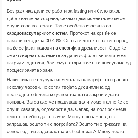
Без разлика дали се работи за fasting или било каков
добар начин на исхрана, секако дека моментално ќе се
случи хаос во телото. Тоа е особено изразито со
кардиоваскуларниот систем
. Протокот на крв ќе се
намали некаде за 30-40%. Со тоа и дотокот на кислород,
па ќе се јават
падови на енергија
и дремливост. Овде ќе
се активираат системите за да ги исфрлат вишоците на
натриум, адитиви, бои, емулгатори и се што внесуваме од
процесираната храна.
Навистина се случува моментална хаварија што трае до
неколку часови, но сепак твојата дисциплина од
претходните 6 дена ќе успее тоа да го закрпи и да го
поправи. Затоа ако ме прашуваш дали моментално ќе се
случи хаварија, одговорот е да. Сепак, на долг рок нема
ништо посебно да се случи. Многу е поважно да се
запрашаш зошто ти е потребата? Зошто ти е грижата на
совест од тие задоволства и cheat meals? Mногу често