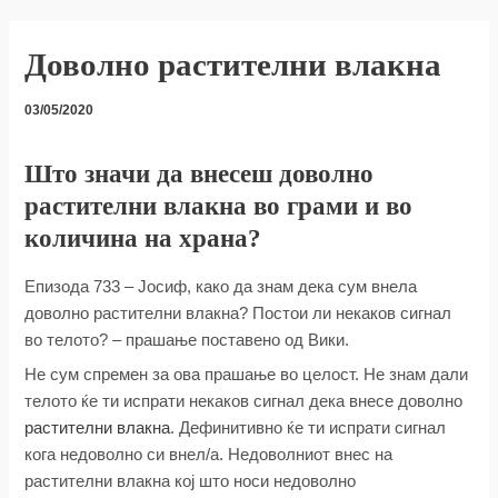
Доволно растителни влакна
03/05/2020
Што значи да внесеш доволно
растителни влакна во грами и во
количина на храна?
Епизода 733 – Јосиф, како да знам дека сум внела
доволно растителни влакна? Постои ли некаков сигнал
во телото? – прашање поставено од Вики.
Не сум спремен за ова прашање во целост. Не знам дали
телото ќе ти испрати некаков сигнал дека внесе доволно
растителни влакна
. Дефинитивно ќе ти испрати сигнал
кога недоволно си внел/а. Недоволниот внес на
растителни влакна кој што носи недоволно