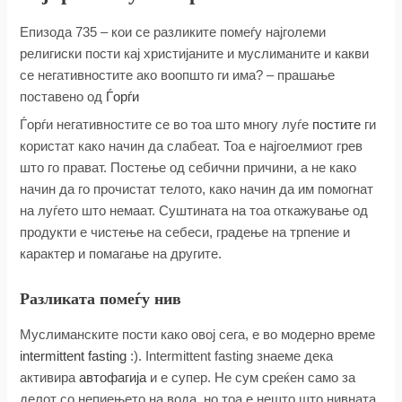
Епизода 735 – кои се разликите помеѓу најголеми
религиски пости кај христијаните и муслиманите и какви
се негативностите ако воопшто ги има? – прашање
поставено од
Ѓорѓи
Ѓорѓи негативностите се во тоа што многу луѓе
постите
ги
користат како начин да слабеат. Тоа е најгоелмиот грев
што го прават. Постење од себични причини, а не како
начин да го прочистат телото, како начин да им помогнат
на луѓето што немаат. Суштината на тоа откажување од
продукти е чистење на себеси, градење на трпение и
карактер и помагање на другите.
Разликата помеѓу нив
Муслиманските пости како овој сега, е во модерно време
intermittent fasting
:). Intermittent fasting знаеме дека
активира
автофагија
и е супер. Не сум среќен само за
делот со непиењето на вода, но тоа е нешто што нивната