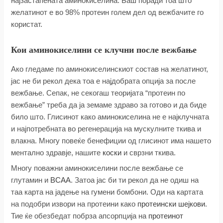
најзастапената аминокиселина. Баш поради тоа што
желатинот е во 98% протеин голем дел од вежбачите го
користат.
Кои аминокиселини се клучни после вежбање
Ако гледаме по аминокиселинскиот состав на желатинот,
јас не би рекол дека тоа е најдобрата опција за после
вежбање. Сепак, не секогаш теоријата “протеин по
вежбање” треба да ја земаме здраво за готово и да биде
било што. Глисинот како аминокиселина не е најклучната
и најпотребната во регенерација на мускулните ткива и
влакна. Многу повеќе бенефиции од глисинот има нашето
ментално здравје, нашите
коски
и сврзни ткива.
Многу поважни аминокиселини после вежбање се
глутамин и
BCAA
. Затоа јас би ти рекол да не одиш на
таа карта на јадење на гумени бомбони. Оди на картата
на подобри извори на протеини како
протеински шејкови
.
Тие ќе обезбедат побрза апсорпција на
протеинот