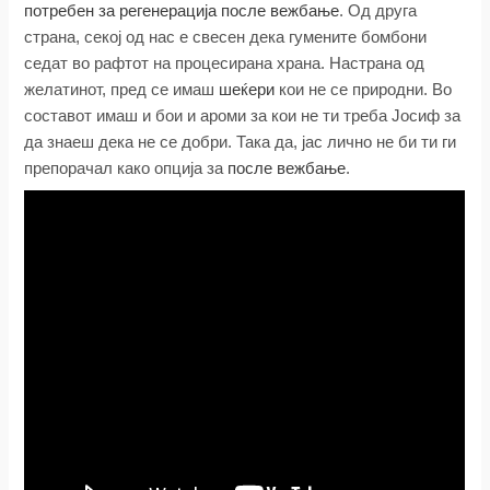
потребен за регенерација после вежбање
. Од друга
страна, секој од нас е свесен дека гумените бомбони
седат во рафтот на процесирана храна. Настрана од
желатинот, пред се имаш
шеќери
кои не се природни. Во
составот имаш и бои и ароми за кои не ти треба Јосиф за
да знаеш дека не се добри. Така да, јас лично не би ти ги
препорачал како опција за
после вежбање
.