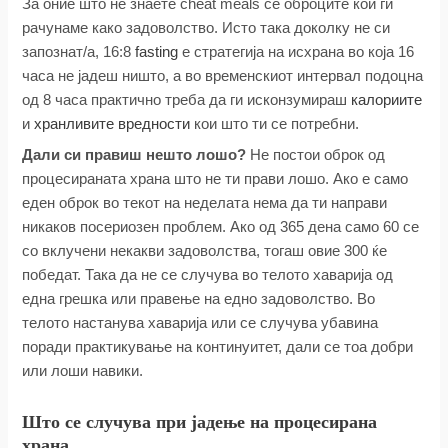
За оние што не знаете cheat meals се оброците кои ги
рачунаме како задоволство. Исто така доколку не си
запознат/а, 16:8
fasting
е стратегија на исхрана во која 16
часа не јадеш ништо, а во временскиот интервал подоцна
од 8 часа практично треба да ги исконзумираш
калориите
и
хранливите вредности
кои што ти се потребни.
Дали си правиш нешто лошо?
Не постои оброк од
процесираната храна што не ти прави лошо. Ако е само
еден оброк во текот на неделата нема да ти направи
никаков посериозен проблем. Ако од 365 дена само 60 се
со вклучени некакви задоволства, тогаш овие 300 ќе
победат. Така да не се случува во телото хаварија од
една грешка или правење на едно задоволство. Во
телото настанува хаварија или се случува убавина
поради практикување на континуитет, дали се тоа добри
или лоши навики.
Што се случува при јадење на процесирана
храна