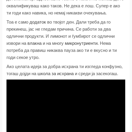
оквалификуваш како таков. Не дека е лош. Супер е ако
ти годи како навика, но немај никакви очекувања.
Тоа е само
додаток
во твојот ден. Дали треба да го
прекинеш, јас не гледам причина. Се работи за два
одлични продукти. И лимонот и ѓумбирот се одлични
извори на
влакна
и на многу
микронутриенти
. Нема
потреба да правиш никаква пауза ако ти е вкусно и ти
годи секое утро.
Ако целата идеја за добра исхрана ти изгледа конфузно,
тогаш дојди на
школа за исхрана
и среди ја засекогаш.