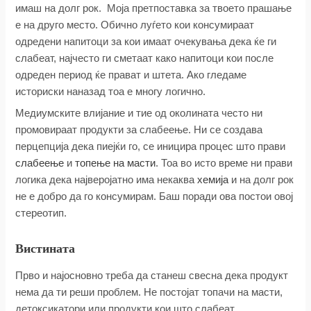
имаш на долг рок. Моја претпоставка за твоето прашање
е на друго место. Обично луѓето кои консумираат
одредени напитоци за кои имаат очекувања дека ќе ги
слабеат, најчесто ги сметаат како напитоци кои после
одреден период ќе прават и штета. Ако гледаме
историски наназад тоа е многу логично.
Медиумските влијание и тие од околината често ни
промовираат продукти за слабеење. Ни се создава
перцепција дека пиејќи го, се иницира процес што прави
слабеење
и
топење на масти
. Тоа во исто време ни прави
логика дека најверојатно има некаква
хемија
и на долг рок
не е добро да го консумирам. Баш поради ова постои овој
стереотип.
Вистината
Прво и најосновно треба да станеш свесна дека продукт
нема да ти реши проблем. Не постојат топачи на масти,
детоксикатори или продукти кои што слабеат.