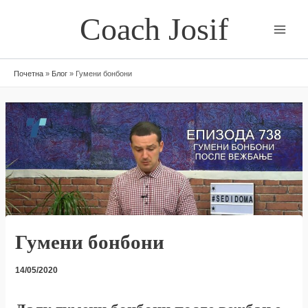
Skip
Coach Josif
to
content
Почетна
»
Блог
»
Гумени бонбони
Гумени бонбони
14/05/2020