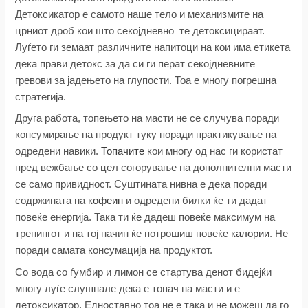
Детоксикатор е самото наше тело и механизмите на
црниот дроб кои што секојдневно те детоксицираат.
Луѓето ги земаат различните напитоци на кои има етикета
дека прави детокс за да си ги перат секојдневните
гревови за јадењето на глупости. Тоа е многу погрешна
стратегија.
Друга работа, топењето на масти не се случува поради
консумирање на продукт туку поради практикување на
одредени навики.
Топачите
кои многу од нас ги користат
пред вежбање со цел согорување на дополнителни масти
се само привидност. Суштината нивна е дека поради
содржината на
кофеин
и одредени билки ќе ти дадат
повеќе енергија. Така ти ќе дадеш повеќе максимум на
тренингот и на тој начин ќе потрошиш повеќе
калории
. Не
поради самата консумација на продуктот.
Со вода со ѓумбир и лимон се стартува денот бидејќи
многу луѓе слушнале дека е топач на масти и е
детоксикатор. Едноставно тоа не е така и не можеш да го