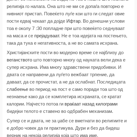
религија го налага. Она што не ми се допаѓа повторно е
нивниот пристап. Повеќето луѓе кои што ги следат овие
пости едвај чекаат да дојде
Ифтар
. Во денешни услови
тоа е околу 7 :30 попладне при што повеќето седнуваат
на маса и се
прејадуваат
. Не е тоа идејата на постењето,
така да тука е негативноста, а не во самата исхрана.
Христијанските пости во модерно време се најблизу до
веганството
што повторно многу од науката вели дека е
супер исхрана. Има многу здравствени придобивки. И
двата се направени да луѓето вежбаат трпение, да
даваат, да се прочистат, а не да ослабнат. Последицата
слабеење
во период на пост е само поради тоа што од
незнаење како да се комплетира исхраната, се кратат
калории. Најчесто потоа ги
враќаат назад килограми
бидејки телото е ставено во одбрабен механизам.
Супер се и двата, не за џабе се вметнати во религиите и
е добро човек да ги практикува. Дури и без да бидеш
верник на некоја религија која што има име.