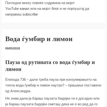
Погледни многу повеќе содржина на мојот
YouTube
канал
или на мојот
блог
и не порпуштај да
направиш
subscribe
Вода ѓумбир и лимон
09/05/2020
Пауза од рутината со вода ѓумбир и
лимон
Епизода 736 – дали треба пауза при конзумирањето на
топла вода ѓумбир и лимон наутро? – прашање поставено
од Александра.
Не знам дали ја бараш паузата бидејки ти е досадно или
ја бараш паузата бидејќи сметаш дека не е во ред да го