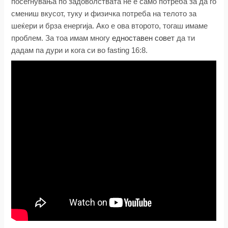
посегнувања по задоволствата не е само потреба за да го
смениш вкусот, туку и физичка потреба на телото за
шеќери и брза енергија. Ако е ова второто, тогаш имаме
проблем. За тоа имам многу
едноставен совет
да ти
дадам па дури и кога си во fasting 16:8.