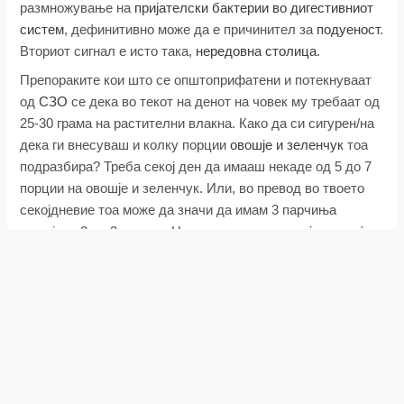
размножување на
пријателски бактерии во дигестивниот
систем
, дефинитивно може да е причинител за
подуеност
.
Вториот сигнал е исто така,
нередовна столица
.
Препораките кои што се општоприфатени и потекнуваат
од
СЗО
се дека во текот на денот на човек му требаат од
25-30 грама на растителни влакна. Како да си сигурен/на
дека ги внесуваш и колку порции
овошје и зеленчук
тоа
подразбира? Треба секој ден да имааш некаде од 5 до 7
порции на овошје и зеленчук. Или, во превод во твоето
секојдневие тоа може да значи да имам 3 парчиња
овошје, и 2 до 3 салати. На пример може во
појадокот
ќе
имам овошје, може во остатокот од денот пред ручекот ќе
имам овошје, за ручекот ќе имам салата. Препорачливо е
да е таа обоена салата од што поразлични видови на
зеленчук. И за крај во вечерата исто така да имаш
зеленчуци како салата или поинаку приготвени.
Дополнителни опции