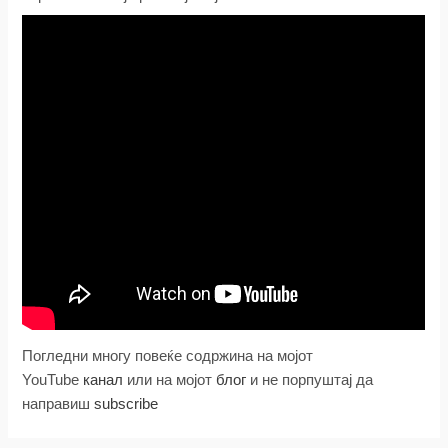
Погледни многу повеќе содржина на мојот
YouTube
канал
или на мојот
блог
и не порпуштај да
направиш
subscribe