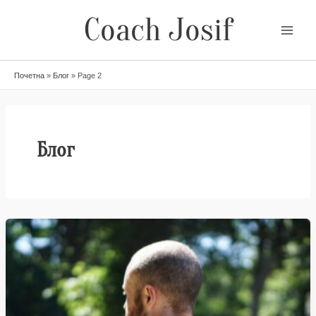
Skip
Coach Josif
to
content
Почетна
»
Блог
»
Page 2
Блог