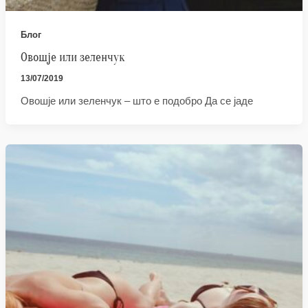
Блог
Овошје или зеленчук
13/07/2019
Овошје или зеленчук – што е подобро Да се јаде