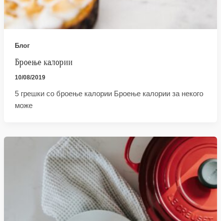
Блог
Броење калории
10/08/2019
5 грешки со броење калории Броење калории за некого
може