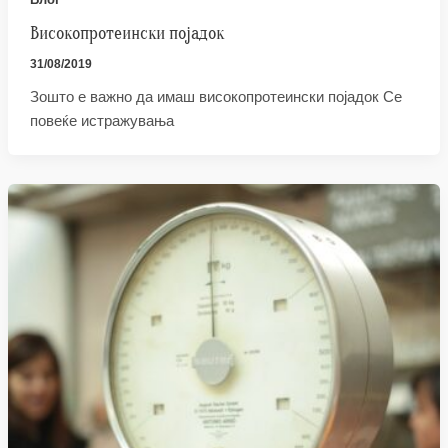
Високопротеински појадок
31/08/2019
Зошто е важно да имаш високопротеински појадок Се
повеќе истражувања