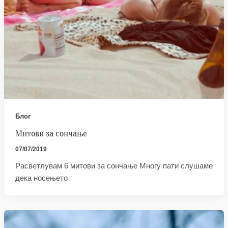
Блог
Митови за сончање
07/07/2019
Расветлувам 6 митови за сончање Многу пати слушаме
дека носењето