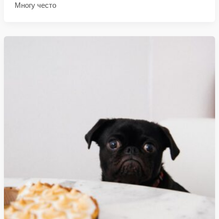
Многу често