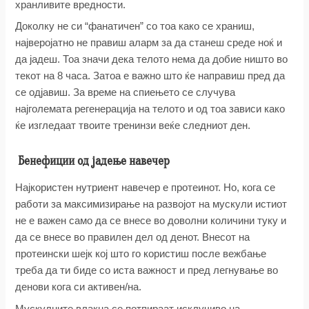
хранливите вредности.
Доколку не си “фанатичен” со тоа како се храниш,
најверојатно не правиш аларм за да станеш среде ноќ и
да јадеш. Тоа значи дека телото нема да добие ништо во
текот на 8 часа. Затоа е важно што ќе направиш пред да
се одјавиш. За време на спиењето се случува
најголемата регенерација на телото и од тоа зависи како
ќе изгледаат твоите тренинзи веќе следниот ден.
Бенефиции од јадење навечер
Најкористен нутриент навечер е протеинот. Но, кога се
работи за максимизирање на развојот на мускули истиот
не е важен само да се внесе во доволни количини туку и
да се внесе во правилен дел од денот. Внесот на
протеински шејк кој што го користиш после вежбање
треба да ти биде со иста важност и пред легнување во
денови кога си активен/на.
Мускулните влакна се потпираат исклучиво на