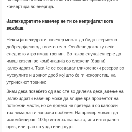
конвертира во енергија.
Јаглехидратите навечер не ти се непријател кога
вежбаш
Некои јаглехидрати навечер можат да бидат сериозно
добредојдени од твоето тело. Особено доколку веќе
следното утро имаш тренинг. Во таков случај супер е да
имаш казеин во комбинација со сложени (бавни)
јаглехидрати. Така ќе се создадат гликогенски резерви во
мускулите и црниот дроб кој што ќе ги искористиш на
утринскиот тренинг.
Знам дека повеќето од вас сте во дилема дека јадење на
јаглехидрати навечер може да влијае врз процентот на
поткожни масти, но се додека не претераш со калории
тоа нема да ти направи проблем. На пример можеш да
искомбинираш 100гр интегрална паста, или интегрален
ориз, или грав со урда или јогурт.