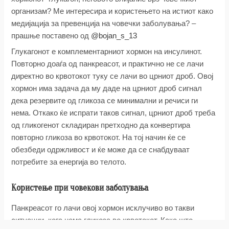
организам? Ме интересира и користењето на истиот како
медијација за превенција на човечки заболувања? –
прашње поставено од
@bojan_s_13
Глукагонот е комплементарниот хормон на инсулинот.
Повторно доаѓа од панкреасот, и практично не се лачи
директно во крвотокот туку се лачи во црниот дроб. Овој
хормон има задача да му даде на црниот дроб сигнал
дека резервите од гликоза се минимални и речиси ги
нема. Откако ќе испрати таков сигнал, црниот дроб треба
од гликогенот складиран претходно да конвертира
повторно гликоза во крвотокот. На тој начин ќе се
обезбеди одржливост и ќе може да се снабдуваат
потребите за енергија во телото.
Користење при човекови заболувања
Панкреасот го лачи овој хормон исклучиво во такви
ситуации, кога нема гликоза во крвотокот. Како што