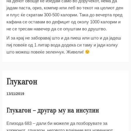
на денот овошје ќе изедам само во доручекот, нема да
јадам паста, ориз, компир или леб во текот на целиот ден
и плус ќе скратам 300-500 калории. Така до вечерта пред
кафана се оставам во дефицит од околу 1000 калории и
не се тресам навечер да се опуштам во друштво.
И за крај не заборавај што и да пиеш или што и да јадеш
пиј повеќе од 1 литар вода додека си таму и јади колку
што можеш повеќе зеленчук. Живели!
Глукагон
13/11/2019
Глукагон – другар му на инсулин
Епизода 683 – дали би можеле да позборувате за
хормонот глукагон, неговото влијание врз човечкиот