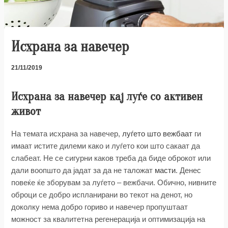
Исхрана за навечер
21/11/2019
Исхрана за навечер кај луѓе со активен
живот
На темата исхрана за навечер,
луѓето што вежбаат
ги
имаат истите дилеми како и луѓето кои што сакаат да
слабеат. Не се сигурни каков треба да биде оброкот или
дали воопшто да јадат за да не таложат
масти
. Денес
повеќе ќе зборувам за луѓето – вежбачи. Обично, нивните
оброци се добро испланирани во текот на денот, но
доколку нема добро гориво и навечер пропуштаат
можност за квалитетна регенерација и оптимизација на