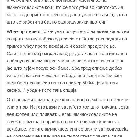
аминокиселините кои што се присутни во крвотокот. За
мене најдобриот протеин пред легнување е
casein
, затоа
што се работи за бавно разградувачки протеин.
Whey протеинот
го качува присуството на аминокиселини
во крвта многу побрзо од casein-от. Затоа распредели на
пример whey после вежбање и casein пред спиење.
Casein-от ќе се разградува од 6 до 7 часа што е идеален
добавувач на аминокиселини во вечерните часови. Еве
јас што пијам
после вежбање, а за пред спиење добар
извор на казеин може да ти биде или некој протеински
шејк богат со казеин или на пример 500мл јогурт или
кефир. И урда е исто така опција.
Ова не важи само за луѓе кои активно вежбаат со тежини
или отпор. Истото важи и за луѓето кои што трачаат, возат
велисопед или пливаат. Сепак, аминокиселините не
служат само за опоравок на оштетени мускули после
вежбање. Истите аминокиселини се важни за продукција
на хормони и ензими што ќе ти помогнат храната да се