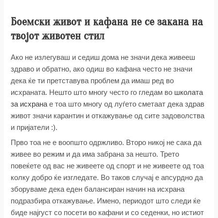
Боемски живот и кафана не се закана на
твојот животен стил
Ако не излегуваш и седиш дома не значи дека живееш
здраво и обратно, ако одиш во кафана често не значи
дека ќе ти претставува проблем да имаш ред во
исхраната. Нешто што многу често го гледам во
школата
за исхрана
е тоа што многу од луѓето сметаат дека здрав
живот значи карантин и откажување од сите задоволства
и пријатели :).
Прво тоа не е воопшто одржливо. Второ никој не сака да
живее во режим и да има забрана за нешто. Трето
повеќете од вас не живеете од спорт и не живеете од тоа
колку добро ќе изгледате. Во таков случај е апсурдно да
зборуваме дека еден балансиран начин на исхрана
подразбира откажување. Имено, периодот што следи ќе
биде најгуст со посети во кафани и со седенки, но истиот