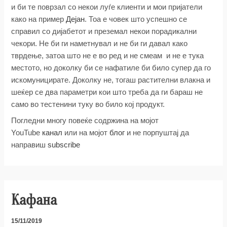
и би те поврзал со некои луѓе клиенти и мои пријатели
како на пример
Дејан
. Тоа е човек што успешно се
справил со дијабетот и преземал некои порадикални
чекори. Не би ги наметнувал и не би ги давал како
тврдење, затоа што не е во ред и не смеам и не е тука
местото, но доколку би се нафатиле би било супер да го
искомуницирате. Доколку не, тогаш растителни влакна и
шеќер се два параметри кои што треба да ги бараш не
само во тестенини туку во било кој продукт.
Погледни многу повеќе содржина на мојот
YouTube
канал
или на мојот
блог
и не порпуштај да
направиш
subscribe
Кафана
15/11/2019