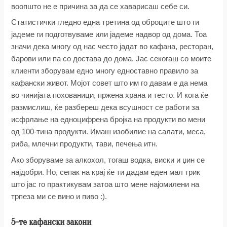
воопшто не е причина за да се хаварисаш себе си.
Статистички гледно една третина од оброците што ги
јадеме ги подготвуваме или јадеме надвор од дома. Тоа
значи дека многу од нас често јадат во кафана, ресторан,
барови или па со достава до дома. Јас секогаш со моите
клиенти зборувам едно многу едноставно правило за
кафански живот. Мојот совет што им го давам е да нема
во чинијата похованици, пржена храна и тесто. И кога ќе
размислиш, ќе разбереш дека всушност се работи за
исфрлање на едноцифрена бројка на продукти во мени
од 100-тина продукти. Имаш изобилие на салати, меса,
риба, млечни продукти, тави, печења итн.
Ако зборуваме за алкохол, тогаш водка, виски и џин се
најдобри. Но, сепак на крај ќе ти дадам еден мал трик
што јас го практикувам затоа што мене најомилени на
трпеза ми се вино и пиво :).
5-те кафански закони