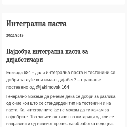
Интегрална паста
20/11/2019
Најдобра интегрална паста за
дијабетичари
интегрална паста и тестенини се
Епизода 684 – дали
добри за луѓе кои имаат дијабет? – прашање
поставено од
@jakimovski164
Генерално можеме да речеме дека се добри за разлика
од оние кои што се стандарден тип на тестенини и на
паста. Кај интегралните јас не можам да ти кажам за
најдобрите. Тоа зависи од типот на житарици од кои се
направени и од нивниот процес на обработка подоцна.