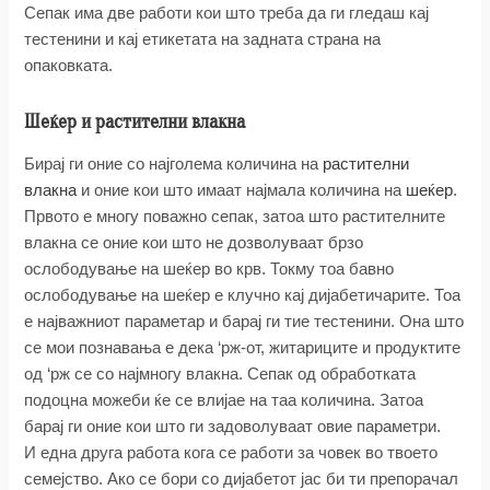
Сепак има две работи кои што треба да ги гледаш кај
тестенини и кај етикетата на задната страна на
опаковката.
Шеќер и растителни влакна
Бирај ги оние со најголема количина на
растителни
влакна
и оние кои што имаат најмала количина на
шеќер
.
Првото е многу поважно сепак, затоа што растителните
влакна се оние кои што не дозволуваат брзо
ослободување на шеќер во крв. Токму тоа бавно
ослободување на шеќер е клучно кај дијабетичарите. Тоа
е најважниот параметар и барај ги тие тестенини. Она што
се мои познавања е дека ‘рж-от, житариците и продуктите
од ‘рж се со најмногу влакна. Сепак од обработката
подоцна можеби ќе се влијае на таа количина. Затоа
барај ги оние кои што ги задоволуваат овие параметри.
И една друга работа кога се работи за човек во твоето
семејство. Ако се бори со дијабетот јас би ти препорачал