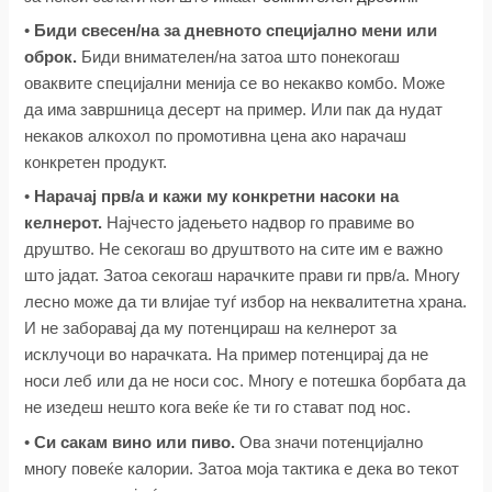
•
Биди свесен/на за дневното специјално мени или
оброк.
Биди внимателен/на затоа што понекогаш
оваквите специјални менија се во некакво комбо. Може
да има завршница десерт на пример. Или пак да нудат
некаков алкохол по промотивна цена ако нарачаш
конкретен продукт.
•
Нарачај прв/а и кажи му конкретни насоки на
келнерот.
Најчесто јадењето надвор го правиме во
друштво. Не секогаш во друштвото на сите им е важно
што јадат. Затоа секогаш нарачките прави ги прв/а. Многу
лесно може да ти влијае туѓ избор на неквалитетна храна.
И не заборавај да му потенцираш на келнерот за
исклучоци во нарачката. На пример потенцирај да не
носи леб или да не носи сос. Многу е потешка борбата да
не изедеш нешто кога веќе ќе ти го стават под нос.
•
Си сакам вино или пиво.
Ова значи потенцијално
многу повеќе калории. Затоа моја тактика е дека во текот