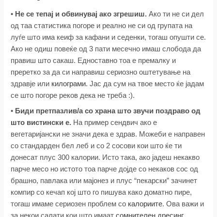
•
Не се тепај и обвинувај ако згрешиш.
Ако ти не си дел
од таа статистика погоре и реално не си од групата на
луѓе што има кеиф за кафани и седенки, тогаш опушти се.
Ако не одиш повеќе од 3 пати месечно имаш слобода да
правиш што сакаш. Едноставно тоа е премалку и
преретко за да си направиш сериозно оштетување на
здравје или
килограми
. Јас да сум на твое место ќе јадам
се што погоре реков дека не треба :).
•
Биди претпазлив/а со храна што звучи поздраво од
што вистински е.
На пример сендвич ако е
вегетаријански не значи дека е здрав. Можеби е направен
со стандарден бел леб и со 2 сосови кои што ќе ти
донесат плус 300 калории. Исто така, ако јадеш некакво
парче месо но истото тоа парче дојде со некаков сос од
брашно, павлака или мајонез и плус “пекарски” зачинет
компир со кечап кој што го пишува како доматно пире,
тогаш имаме сериозен проблем со
калориите
. Ова важи и
за некои салати кои што имаат
сомнителен дресинг
.